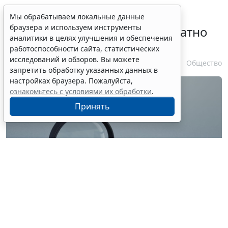
Временное удостоверение
Мы обрабатываем локальные данные
браузера и используем инструменты
личности оформляется бесплатно
аналитики в целях улучшения и обеспечения
при утрате паспорта
работоспособности сайта, статистических
исследований и обзоров. Вы можете
7 августа 2026 17:55
Общество
запретить обработку указанных данных в
настройках браузера. Пожалуйста,
ознакомьтесь с условиями их обработки
.
Принять
© ilixe48 / Фотобанк 123RF.com
Россиянам напомнили, как подтвердить свою