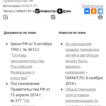
Правительство РФ
Источник:
ГАРАНТ.РУ
Перепечатка
Читать ГАРАНТ.РУ в
Новости
и
Дзен
Документы по теме:
Новости по теме:
Закон РФ от 9 октября
За нарушение
1992 г. № 3612-I
правил перевозки
"
Основы
детей в автобусах
законодательства
может быть
Российской
введено
Федерации о
наказание
–
культуре
"
ГАРАНТ.РУ, 6 ноября
Постановление
2014 г.
Правительства РФ от
Общественники
15 апреля 2014 г.
подготовили
№ 317 "
Об
рекомендации по