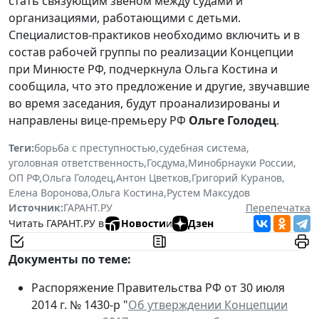
стать связующим звеном между судами и
организациями, работающими с детьми.
Специалистов-практиков необходимо включить и в
состав рабочей группы по реализации Концепции
при Минюсте РФ, подчеркнула Ольга Костина и
сообщила, что это предложение и другие, звучавшие
во время заседания, будут проанализированы и
направлены вице-премьеру РФ
Ольге Голодец
.
Теги:
борьба с преступностью
,
судебная система
,
уголовная ответственность
,
Госдума
,
Минобрнауки России
,
ОП РФ
,
Ольга Голодец
,
Антон Цветков
,
Григорий Куранов
,
Елена Воронова
,
Ольга Костина
,
Рустем Максудов
Источник:
ГАРАНТ.РУ
Перепечатка
Читать ГАРАНТ.РУ в
Новости
и
Дзен
Документы по теме:
Распоряжение Правительства РФ от 30 июля
2014 г. № 1430-р "
Об утверждении Концепции