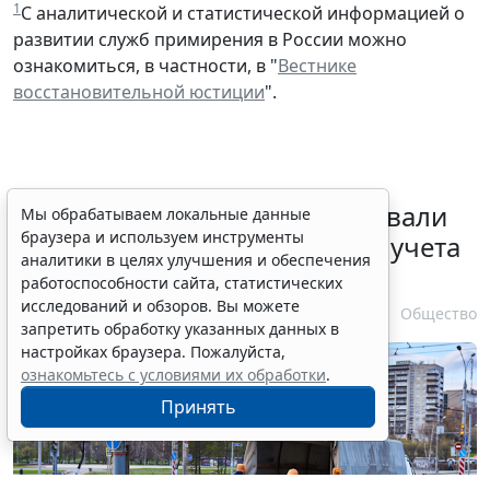
1
С аналитической и статистической информацией о
развитии служб примирения в России можно
ознакомиться, в частности, в "
Вестнике
восстановительной юстиции
".
Депутаты Госдумы инициировали
Мы обрабатываем локальные данные
браузера и используем инструменты
ужесточение миграционного учета
аналитики в целях улучшения и обеспечения
в регионах
работоспособности сайта, статистических
исследований и обзоров. Вы можете
6 августа 2026 17:20
Общество
запретить обработку указанных данных в
настройках браузера. Пожалуйста,
ознакомьтесь с условиями их обработки
.
Принять