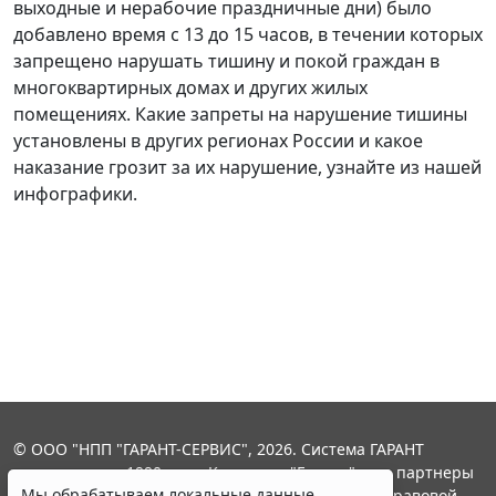
выходные и нерабочие праздничные дни) было
добавлено время с 13 до 15 часов, в течении которых
запрещено нарушать тишину и покой граждан в
многоквартирных домах и других жилых
помещениях. Какие запреты на нарушение тишины
установлены в других регионах России и какое
наказание грозит за их нарушение, узнайте из нашей
инфографики.
© ООО "НПП "ГАРАНТ-СЕРВИС", 2026. Система ГАРАНТ
выпускается с 1990 года. Компания "Гарант" и ее партнеры
Мы обрабатываем локальные данные
являются участниками Российской ассоциации правовой