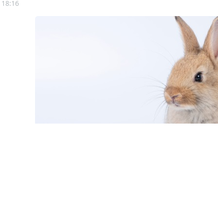
 18:16
© kaew6566 / Фотобанк 12
н переход на электронные племенные свидетельства (п