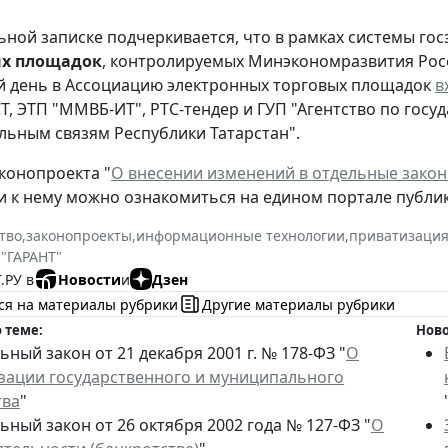
ьной записке подчеркивается, что в рамках системы госз
ых площадок
, контролируемых Минэкономразвития Росс
 день в Ассоциацию электронных торговых площадок
в
Т, ЭТП "ММВБ-ИТ", РТС-тендер и ГУП "Агентство по госу
ьным связям Республики Татарстан".
аконопроекта "
О внесении изменений в отдельные зако
 к нему можно ознакомиться на едином портале публи
тво
,
законопроекты
,
информационные технологии
,
приватизаци
 "ГАРАНТ"
.РУ в
Новости
и
Дзен
ся на материалы рубрики
Другие материалы рубрики
 теме:
Ново
ный закон от 21 декабря 2001 г. № 178-ФЗ "
О
зации государственного и муниципального
тва
"
ный закон от 26 октября 2002 года № 127-ФЗ "
О