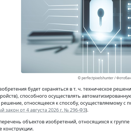
© perfectpixelshunter / Фотоба
изобретения будет охраняться в т. ч. техническое решен
тройств), способного осуществлять автоматизированну
 решение, относящееся к способу, осуществляемому с п
 закон от 4 августа 2026 г. № 296-ФЗ
).
перечень объектов изобретений, относящихся к группе
е конструкции.