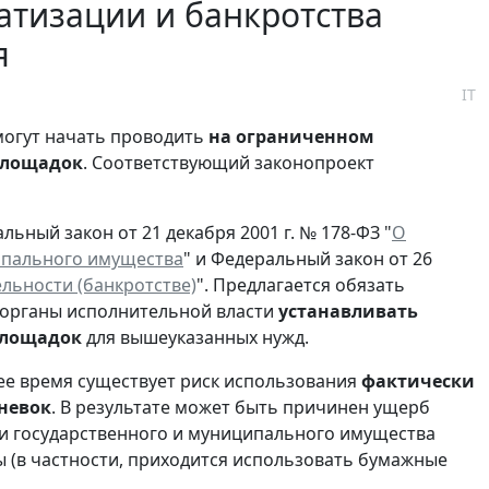
атизации и банкротства
я
IT
могут начать проводить
на ограниченном
площадок
. Соответствующий законопроект
ьный закон от 21 декабря 2001 г. № 178-ФЗ "
О
ипального имущества
" и Федеральный закон от 26
льности (банкротстве)
". Предлагается обязать
 органы исполнительной власти
у
станавливать
площадок
для вышеуказанных нужд.
щее время существует риск использования
фактически
невок
. В результате может быть причинен ущерб
ии государственного и муниципального имущества
 (в частности, приходится использовать бумажные