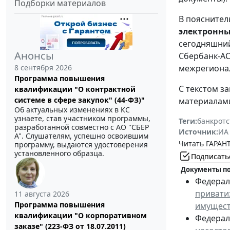
Подборки материалов
В пояснител
электронн
сегодняшний
Анонсы
Сбербанк-АС
8 сентября 2026
межрегионал
Программа повышения
С текстом з
квалификации "О контрактной
системе в сфере закупок" (44-ФЗ)"
материалами
Об актуальных изменениях в КС
узнаете, став участником программы,
Теги:
банкротс
разработанной совместно с АО ''СБЕР
Источник:
ИА
А". Слушателям, успешно освоившим
Читать ГАРАНТ
программу, выдаются удостоверения
установленного образца.
Подписать
Документы по
Федераль
привати
11 августа 2026
Программа повышения
имущес
квалификации "О корпоративном
Федераль
заказе" (223-ФЗ от 18.07.2011)