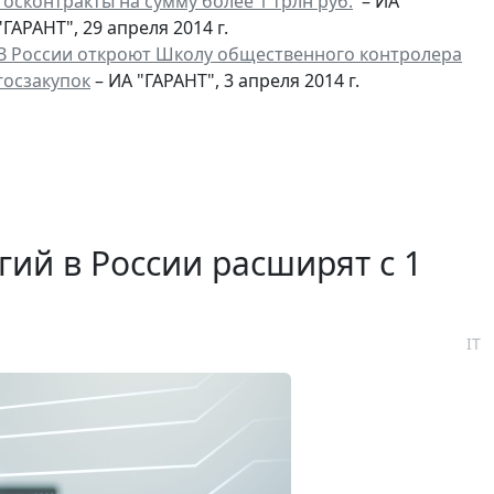
госконтракты на сумму более 1 трлн руб.
– ИА
"ГАРАНТ", 29 апреля 2014 г.
В России откроют Школу общественного контролера
госзакупок
– ИА "ГАРАНТ", 3 апреля 2014 г.
ий в России расширят с 1
IT