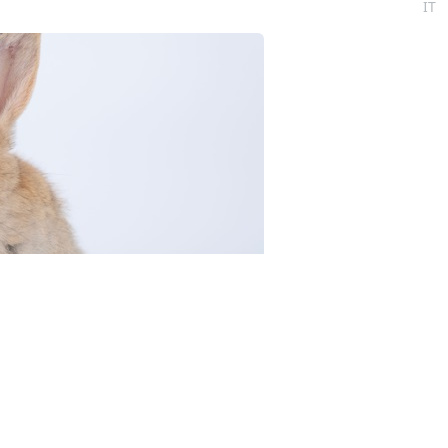
IT
3RF.com
аспорта) и заключения об отнесении