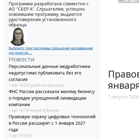
несосто
Программа разработана совместно с
АО ''СБЕР А". Слушателям, успешно
освоившим программу, выдаются
удостоверения установленного
образца.
Выберите тему программы повышения квалификации
для юристов ...
Новости
Персональные данные медработника
Правов
недопустимо публиковать без его
согласия
января
7 авг 18:27
Судебная практика
ФНС России рассказала малому бизнесу
7 августа 2026
о порядке упрощенной ликвидации
компании
7 авг 18:16
Налоги и бухучет
Правовую охрану цифровых технологий
в России расширят с 1 января 2027
года
7 авг 18:04
IT