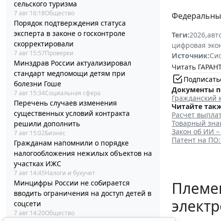
сельского туризма
7 авг 16:18
Общество
Федеральный 
Порядок подтверждения статуса
эксперта в законе о госконтроле
Теги:
2026
,
авт
скорректировали
цифровая эко
7 авг 15:57
Проверки
Источник:
Си
Минздрав России актуализировал
Читать ГАРАНТ
стандарт медпомощи детям при
Подписать
болезни Гоше
Документы п
7 авг 15:34
Социальная сфера
Гражданский 
Перечень случаев изменения
Читайте такж
существенных условий контракта
Расчет выплат
Товарный знак
решили дополнить
Закон об ИИ –
7 авг 15:02
Бизнес
Патент на ПО:
Гражданам напомнили о порядке
налогообложения нежилых объектов на
участках ИЖС
7 авг 14:45
Налоги и бухучет
Минцифры России не собирается
Племен
вводить ограничения на доступ детей в
элект
соцсети
7 авг 14:20
Общество