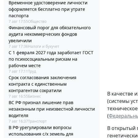
Временное удостоверение личности
оформляется бесплатно при утрате
паспорта
7 авг 17:55
Общество
Финансовый порог для обязательного
аудита некоммерческих фондов
увеличили
7 авг 17:36
Налоги и бухучет
С 1 февраля 2027 года заработает ГОСТ
по психосоциальным рискам на
рабочем месте
7 авг 17:11
Труд
Срок согласования заключения
контракта с единственным
контрагентом сократили
В качестве 
7 авг 16:55
Бизнес
(системы ус
ВС РФ признал лишение прав
техническое
незаконным при неизвестной личности
водителя
(
Федеральный
7 авг 16:37
Транспорт
В РФ урегулировали вопросы
В открытый 
использования с/х земель для
генетически