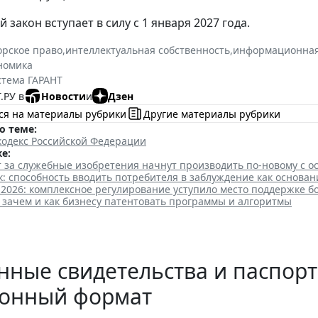
закон вступает в силу с 1 января 2027 года.
орское право
,
интеллектуальная собственность
,
информационная
номика
стема ГАРАНТ
.РУ в
Новости
и
Дзен
ся на материалы рубрики
Другие материалы рубрики
о теме:
кодекс Российской Федерации
е:
 за служебные изобретения начнут производить по-новому с о
: способность вводить потребителя в заблуждение как основан
 2026: комплексное регулирование уступило место поддержке 
 зачем и как бизнесу патентовать программы и алгоритмы
ные свидетельства и паспорт
ронный формат