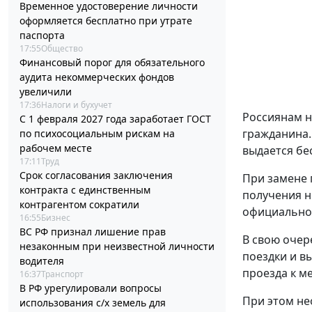
Временное удостоверение личности
оформляется бесплатно при утрате
паспорта
17:55
Общество
Финансовый порог для обязательного
аудита некоммерческих фондов
увеличили
17:36
Налоги и бухучет
Россиянам н
С 1 февраля 2027 года заработает ГОСТ
гражданина.
по психосоциальным рискам на
рабочем месте
выдается бе
17:11
Труд
Срок согласования заключения
При замене 
контракта с единственным
получения н
контрагентом сократили
официальном
16:55
Бизнес
ВС РФ признал лишение прав
В свою очер
незаконным при неизвестной личности
поездки и в
водителя
проезда к ме
16:37
Транспорт
В РФ урегулировали вопросы
При этом не
использования с/х земель для