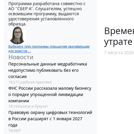
Программа разработана совместно с
АО ''СБЕР А". Слушателям, успешно
освоившим программу, выдаются
удостоверения установленного
образца.
Време
утрате
Выберите тему программы повышения квалификации
для юристов ...
7 августа 2026
Новости
Персональные данные медработника
недопустимо публиковать без его
согласия
18:27
Судебная практика
ФНС России рассказала малому бизнесу
о порядке упрощенной ликвидации
компании
18:16
Налоги и бухучет
Правовую охрану цифровых технологий
в России расширят с 1 января 2027
года
18:04
IT