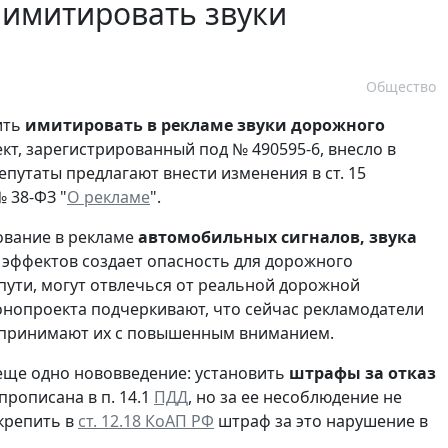
 имитировать звуки
Общество
ить
имитировать в рекламе звуки дорожного
кт, зарегистрированный под № 490595-6, внесло в
епутаты предлагают внести изменения в ст. 15
№ 38-ФЗ "
О рекламе
".
ование в рекламе
автомобильных сигналов, звука
 эффектов создает опасность для дорожного
пути, могут отвлечься от реальной дорожной
конопроекта подчеркивают, что сейчас рекламодатели
воспринимают их с повышенным вниманием.
 еще одно нововведение: установить
штрафы за отказ
рописана в п. 14.1
ПДД
, но за ее несоблюдение не
крепить в
ст. 12.18 КоАП РФ
штраф за это нарушение в