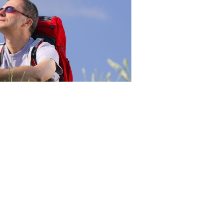
23RF.com
 с/х угодий, в земли особо охраняемых территорий и
бъектов сельского туризма разрешен на основании
де такого участка из одной категории в другую