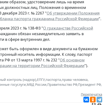
Таким образом, удостоверение лишь на время
ых должностных лиц. Положения о временном
декабря 2023 г. № 2267 "
Об утверждении Положения
 бланка паспорта гражданина Российской Федерации
".
реля 2023 г. № 138-ФЗ "
О гражданстве Российской
гражданин обязан незамедлительно заявить в
и в сфере внутренних дел.
ожет быть оформлен в виде документа на бумажном
ектронный носитель информации. К слову, паспорт
 РФ от 13 марта 1997 г. № 232 "
Об основном
ерации на территории Российской Федерации
").
ный контроль (надзор)
,
ЕПГУ
,
паспорта
,
права человека
,
онные госуслуги
,
МВД России
,
Правительство РФ
,
Президент РФ
,
Перепечатка