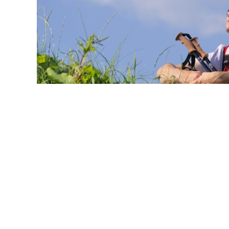
© buccaneer / Фотобанк 1
стка из земель с/х назначения, не относящихся к землям
емли рекреационного назначения) для строительства о
и по планировке территории без принятия акта о перево
 закон от 4 августа 2026 г. № 320-ФЗ
).