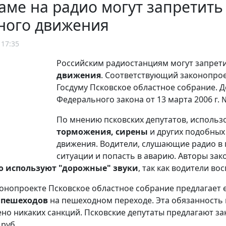
аме на радио могут запретить
ного движения
 17:35
Российским радиостанциям могут запрет
движения
. Соответствующий законопрое
Госдуму Псковское областное собрание. Д
Федерального закона от 13 марта 2006 г. 
По мнению псковских депутатов, использ
торможения, сирены
и других подобных
движения. Водители, слушающие радио в 
ситуации и попасть в аварию. Авторы за
о используют "дорожные" звуки
, так как водители 
конопроекте Псковское областное собрание предлагает
 пешеходов
на пешеходном переходе. Эта обязанность п
но никаких санкций. Псковские депутаты предлагают за
 руб.