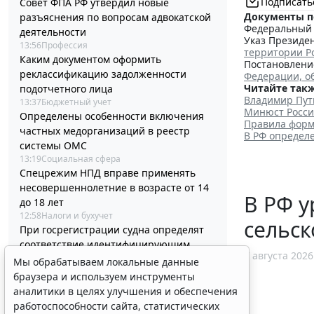
Подписать
Совет ФПА РФ утвердил новые
Документы п
разъяснения по вопросам адвокатской
Федеральный з
деятельности
Указ Президен
13:56
Профессия
территории Р
Каким документом оформить
Постановление
реклассификацию задолженности
Федерации, о
Читайте такж
подотчетного лица
Владимир Пут
13:37
Бюджетный учет
Минюст Росси
Определены особенности включения
Правила форм
частных медорганизаций в реестр
В РФ определ
системы ОМС
13:19
Социальная сфера
Спецрежим НПД вправе применять
несовершеннолетние в возрасте от 14
В РФ у
до 18 лет
12:58
Налоги и бухучет
сельск
При госрегистрации судна определят
соответствие идентифицирующим
7 августа 2026
признакам
Мы обрабатываем локальные данные
12:34
Транспорт
браузера и используем инструменты
В Госдуме предложили заменить ЕГЭ
аналитики в целях улучшения и обеспечения
аттестацией в форме государственного
работоспособности сайта, статистических