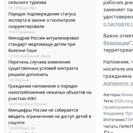
рабочих дне
сельского туризма
16:18
Общество
заменяет па
Порядок подтверждения статуса
удостоверен
эксперта в законе о госконтроле
о паспорте 
скорректировали
15:57
Проверки
Важно отмет
Минздрав России актуализировал
Федерации
"
стандарт медпомощи детям при
территориал
болезни Гоше
15:34
Социальная сфера
Напомним, ч
Перечень случаев изменения
существенных условий контракта
носителе ил
решили дополнить
гражданина 
15:02
Бизнес
документе, 
Гражданам напомнили о порядке
налогообложения нежилых объектов на
Авторы:
Миха
участках ИЖС
Теги:
2026
,
гос
14:45
Налоги и бухучет
правопримен
Минцифры России не собирается
Владимир Пут
вводить ограничения на доступ детей в
Источник:
ГАР
соцсети
Читать ГАРАНТ
14:20
Общество