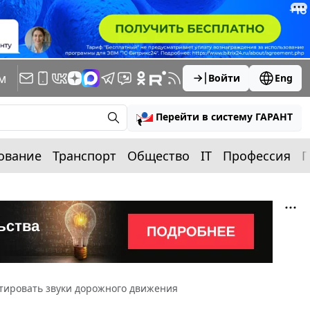
м
Войти
Eng
Перейти в систему ГАРАНТ
ование
Транспорт
Общество
IT
Профессия
П
итировать звуки дорожного движения