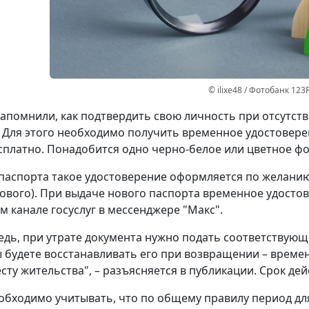
© ilixe48 / Фотобанк 123
апомнили, как подтвердить свою личность при отсутст
 Для этого необходимо получить временное удостовере
сплатно. Понадобится одно черно-белое или цветное фот
паспорта такое удостоверение оформляется по желанию 
ового). При выдаче нового паспорта временное удостов
 канале госуслуг в мессенджере "Макс".
едь, при утрате документа нужно подать соответствующ
ы будете восстанавливать его при возвращении – време
сту жительства", – разъясняется в публикации. Срок дей
обходимо учитывать, что по общему правилу период д