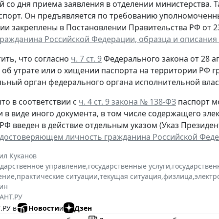
й со дня приема заявления в отделении министерства. 
спорт. Он предъявляется по требованию уполномоченн
ии закреплены в Постановлении Правительства РФ от 23 
гражданина Российской Федерации, образца и описания
ить, что согласно
ч. 7 ст. 9
Федерального закона от 28 ап
, об утрате или о хищении паспорта на территории РФ 
ьный орган федерального органа исполнительной власт
то в соответствии с
ч. 4 ст. 9 закона № 138-ФЗ
паспорт м
и в виде иного документа, в том числе содержащего эл
РФ введен в действие отдельным указом (Указ Президента
удостоверяющем личность гражданина Российской Фед
ил Куканов
ударственное управление
,
государственные услуги
,
государствен
ение
,
практические ситуации
,
текущая ситуация
,
физлица
,
электр
ин
АНТ.РУ
.РУ в
Новости
и
Дзен