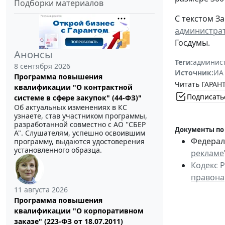
Подборки материалов
С текстом З
администрат
Госдумы.
Анонсы
Теги:
админист
8 сентября 2026
Источник:
ИА
Программа повышения
Читать ГАРАНТ
квалификации "О контрактной
Подписать
системе в сфере закупок" (44-ФЗ)"
Об актуальных изменениях в КС
узнаете, став участником программы,
разработанной совместно с АО ''СБЕР
Документы по
А". Слушателям, успешно освоившим
Федераль
программу, выдаются удостоверения
установленного образца.
рекламе
Кодекс 
правона
11 августа 2026
Программа повышения
квалификации "О корпоративном
заказе" (223-ФЗ от 18.07.2011)