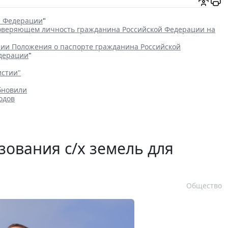
й Федерации
"
товеряющем личность гражданина Российской Федерации на
ии Положения о паспорте гражданина Российской
едерации
"
истии"
бновили
одов
зования с/х земель для
Общество