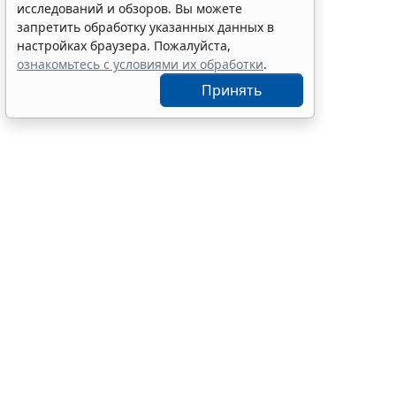
экзамена
исследований и обзоров. Вы можете
12:15
Образование
запретить обработку указанных данных в
настройках браузера. Пожалуйста,
ознакомьтесь с условиями их обработки
.
Принять
Перевод уча
объектов (з
документаци
(
Федеральный