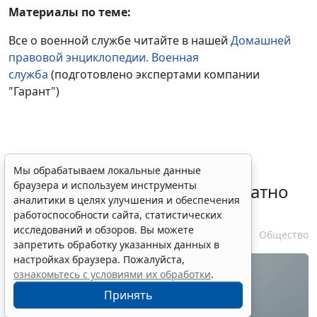
Материалы по теме:
Все о военной службе читайте в нашей
Домашней
правовой энциклопедии. Военная
служба
(подготовлено экспертами компании
"Гарант")
Временное удостоверение
Мы обрабатываем локальные данные
браузера и используем инструменты
личности оформляется бесплатно
аналитики в целях улучшения и обеспечения
при утрате паспорта
работоспособности сайта, статистических
исследований и обзоров. Вы можете
7 августа 2026 17:55
Общество
запретить обработку указанных данных в
настройках браузера. Пожалуйста,
ознакомьтесь с условиями их обработки
.
Принять