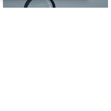
© ilixe48 / Фотобанк 123RF.com
Россиянам напомнили, как подтвердить свою
личность при отсутствии основного документа для
идентификации гражданина. Для этого необходимо
получить временное удостоверение лично в
подразделении МВД России. Оно выдается
бесплатно. Понадобится одно черно-белое или
цветное фото размером 3,5x4,5 см.
При замене паспорта такое удостоверение
оформляется по желанию при сдаче старого
документа (срок действия – до получения нового).