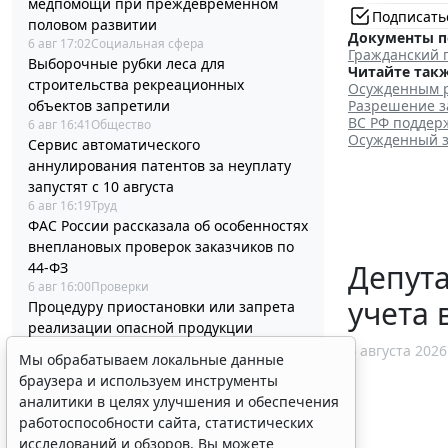
медпомощи при преждевременном
Подписать
половом развитии
Документы п
6 авг 17:02
Социальная сфера
Гражданский 
Выборочные рубки леса для
Читайте такж
строительства рекреационных
Осужденным р
объектов запретили
Разрешение з
ВС РФ поддер
6 авг 16:41
Общество
Осужденный з
Сервис автоматического
аннулирования патентов за неуплату
запустят с 10 августа
6 авг 16:19
Труд
ФАС России рассказала об особенностях
внеплановых проверок заказчиков по
Депут
44-ФЗ
6 авг 16:00
Проверки
учета 
Процедуру приостановки или запрета
реализации опасной продукции
оптимизируют
6 августа 2026
Мы обрабатываем локальные данные
6 авг 15:39
Бизнес
браузера и используем инструменты
ФНС России планирует урегулировать
аналитики в целях улучшения и обеспечения
экстерриториальный порядок
работоспособности сайта, статистических
рассмотрения жалоб
исследований и обзоров. Вы можете