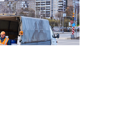
23RF.com
смотрение нижней палаты парламента законопроект
1
овне. Документ
предусматривает поправки в
ст. 5
чете иностранных граждан и лиц без гражданства в