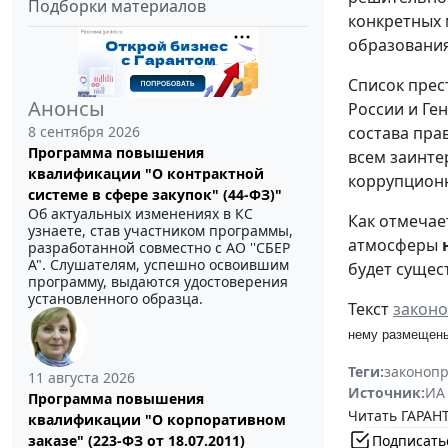
Подборки материалов
конкретных 
образования
Список пре
Анонсы
России и Ге
8 сентября 2026
состава пра
Программа повышения
всем заинте
квалификации "О контрактной
коррупцион
системе в сфере закупок" (44-ФЗ)"
Об актуальных изменениях в КС
Как отмечае
узнаете, став участником программы,
атмосферы
разработанной совместно с АО ''СБЕР
А". Слушателям, успешно освоившим
будет сущес
программу, выдаются удостоверения
установленного образца.
Текст
законо
нему размещены
Теги:
законоп
11 августа 2026
Источник:
ИА
Программа повышения
Читать ГАРАНТ
квалификации "О корпоративном
Подписать
заказе" (223-ФЗ от 18.07.2011)