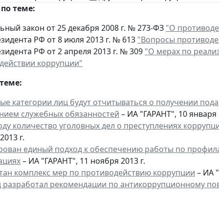
по теме:
ный закон от 25 декабря 2008 г. № 273-ФЗ
"О противоде
зидента РФ от 8 июля 2013 г. № 613
"Вопросы противоде
зидента РФ от 2 апреля 2013 г. № 309
"О мерах по реали
действии коррупции"
теме:
ые категории лиц будут отчитываться о получении пода
нием служебных обязанностей
– ИА "ГАРАНТ", 10 января 
году количество уголовных дел о преступлениях корруп
2013 г.
ован единый подход к обеспечению работы по профила
ациях
– ИА "ГАРАНТ", 11 ноября 2013 г.
тан комплекс мер по противодействию коррупции
– ИА "
 разработал рекомендации по антикоррупционному по