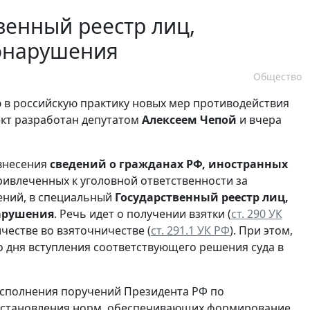
венный реестр лиц,
онарушения
Общество
в российскую практику новых мер противодействия
кт разработан депутатом
Алексеем Чепой
и вчера
 внесения
сведений
о
гражданах РФ, иностранных
привлеченных к уголовной ответственности за
ний, в специальный
Государственный реестр ли
ц,
арушения
. Речь идет о получении взятки (
ст. 290 УК
ичестве во взяточничестве (
ст. 291.1 УК РФ
). При этом,
о дня вступления соответствующего решения суда в
исполнения поручений Президента РФ по
установления норм, обеспечивающих формирование