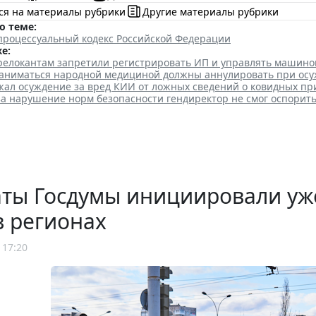
ся на материалы рубрики
Другие материалы рубрики
о теме:
процессуальный кодекс Российской Федерации
е:
елокантам запретили регистрировать ИП и управлять машино
аниматься народной медициной должны аннулировать при ос
жал осуждение за вред КИИ от ложных сведений о ковидных пр
а нарушение норм безопасности гендиректор не смог оспорит
аты Госдумы инициировали уж
в регионах
 17:20