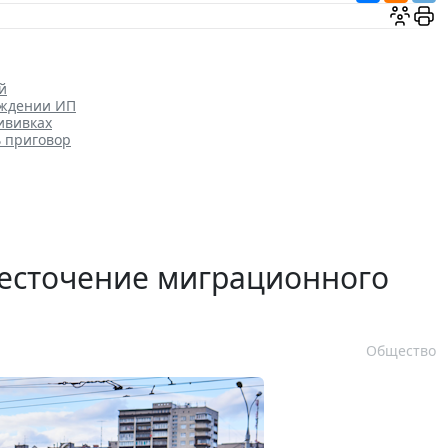
й
уждении ИП
ививках
ь приговор
есточение миграционного
Общество