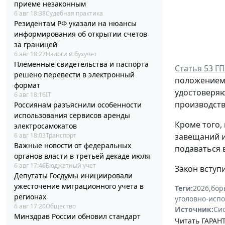
приеме незаконным
6 авг 18:38
Судебная практика
Резидентам РФ указали на нюансы
информирования об открытии счетов
за границей
6 авг 18:27
Налоги и бухучет
Племенные свидетельства и паспорта
Статья 53 Г
решено перевести в электронный
положением,
формат
удостоверяю
6 авг 18:16
IT
производств
Россиянам разъяснили особенности
использования сервисов аренды
Кроме того,
электросамокатов
6 авг 18:03
Транспорт
завещаний и
Важные новости от федеральных
подаваться 
органов власти в третьей декаде июля
6 авг 17:46
Бюджетный учет
Закон вступи
Депутаты Госдумы инициировали
ужесточение миграционного учета в
Теги:
2026
,
бор
регионах
уголовно-исп
6 авг 17:20
Общество
Источник:
Си
Минздрав России обновил стандарт
Читать ГАРАНТ