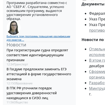
Программа разработана совместно с
Документы 
АО ''СБЕР А". Слушателям, успешно
освоившим программу, выдаются
Федераль
удостоверения установленного
образца.
Указ Пре
Указ Пре
противо
Выберите тему программы повышения квалификации
Новости по 
для юристов ...
Новости
Отдельн
При госрегистрации судна определят
исполне
соответствие идентифицирующим
признакам
В этом 
12:34
Транспорт
декабря 
В Госдуме предложили заменить ЕГЭ
Сформир
аттестацией в форме государственного
организ
экзамена
Разрабо
12:15
Образование
В ГПК РФ уточнили порядок
Минтруд
удостоверения доверенностей
г.
находящихся в СИЗО лиц
11:56
Общество