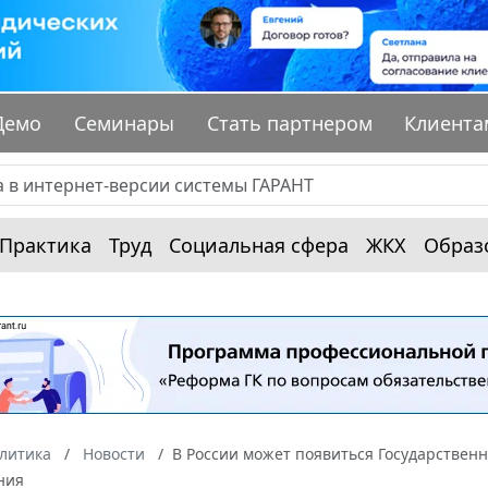
Демо
Семинары
Стать партнером
Клиента
Практика
Труд
Социальная сфера
ЖКХ
Образ
алитика
Новости
В России может появиться Государстве
ния