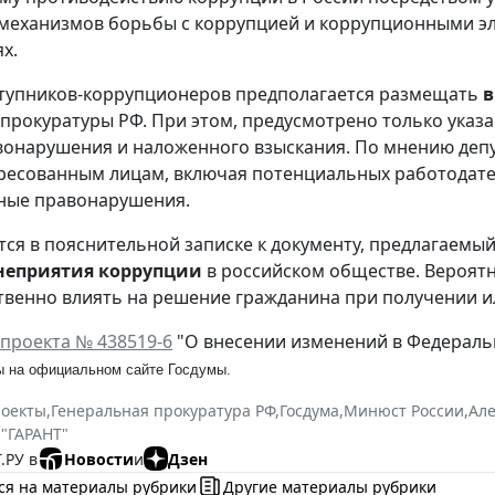
механизмов борьбы с коррупцией и коррупционными эл
х.
ступников-коррупционеров предполагается размещать
в
нпрокуратуры РФ. При этом, предусмотрено только указан
вонарушения и наложенного взыскания. По мнению деп
ресованным лицам, включая потенциальных работодате
ные правонарушения.
тся в пояснительной записке к документу, предлагаем
неприятия коррупции
в российском обществе. Вероят
твенно влиять на решение гражданина при получении ил
проекта № 438519-6
"О внесении изменений в Федераль
 на официальном сайте Госдумы.
роекты
,
Генеральная прокуратура РФ
,
Госдума
,
Минюст России
,
Але
 "ГАРАНТ"
.РУ в
Новости
и
Дзен
ся на материалы рубрики
Другие материалы рубрики