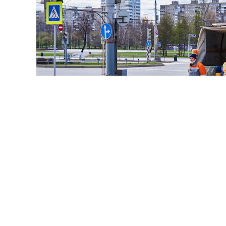
© haritonoff / Фотобанк 1
нодателей во главе с
Леонидом Слуцким
внесла на рас
нии правил миграционного учета на муниципальном ур
 закона от 18 июля 2006 г. № 109-ФЗ "
О миграционном у
 Федерации
".