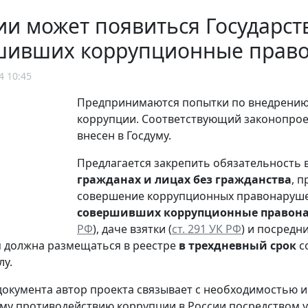
ии может появиться Государст
шивших коррупционные прав
4 10:45
Предпринимаются попытки по внедрению 
коррупции. Соответствующий законопрое
внесен в Госдуму.
Предлагается закрепить обязательность
гражданах и лицах без гражданства
, 
совершение коррупционных правонаруше
совершивших коррупционные правон
РФ
), даче взятки (
ст. 291 УК РФ
) и посредн
 должна размещаться в реестре
в трехдневный срок
с
лу.
документа автор проекта связывает с необходимостью 
му противодействию коррупции в России посредством 