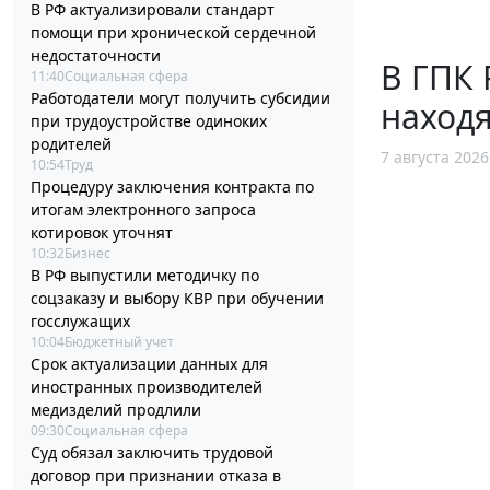
В РФ актуализировали стандарт
помощи при хронической сердечной
недостаточности
В ГПК 
11:40
Социальная сфера
Работодатели могут получить субсидии
наход
при трудоустройстве одиноких
родителей
7 августа 2026
10:54
Труд
Процедуру заключения контракта по
итогам электронного запроса
котировок уточнят
10:32
Бизнес
В РФ выпустили методичку по
соцзаказу и выбору КВР при обучении
госслужащих
10:04
Бюджетный учет
Срок актуализации данных для
иностранных производителей
медизделий продлили
09:30
Социальная сфера
Суд обязал заключить трудовой
договор при признании отказа в