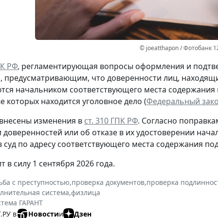
© joeatthapon / Фотобанк 1
ПК РФ
, регламентирующая вопросы оформления и подтв
 предусматривающим, что доверенности лиц, находящих
тся начальником соответствующего места содержания
е которых находится уголовное дело (
Федеральный закон
 внесены изменения в
ст. 310 ГПК РФ
. Согласно поправк
 доверенностей или об отказе в их удостоверении нач
в суд по адресу соответствующего места содержания под
т в силу 1 сентября 2026 года.
ьба с преступностью
,
проверка документов
,
проверка подлиннос
олнительная система
,
физлица
стема ГАРАНТ
.РУ в
Новости
и
Дзен