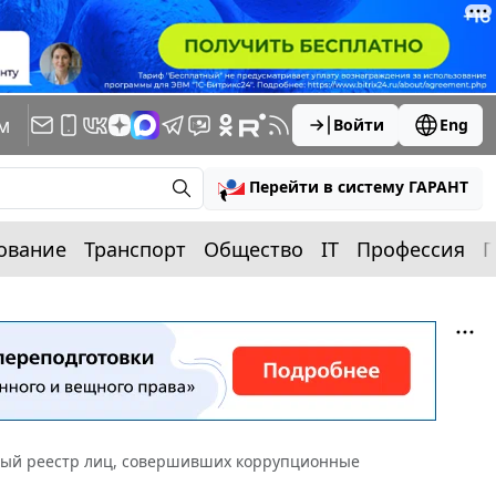
м
Войти
Eng
Перейти в систему ГАРАНТ
ование
Транспорт
Общество
IT
Профессия
П
нный реестр лиц, совершивших коррупционные