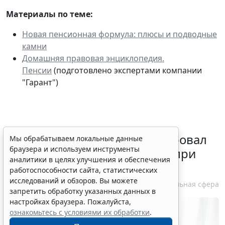
Материалы по теме:
Новая пенсионная формула: плюсы и подводные
камни
Домашняя правовая энциклопедия.
Пенсии
(подготовлено экспертами компании
"Гарант")
Минздрав России актуализировал
Мы обрабатываем локальные данные
браузера и используем инструменты
стандарт медпомощи детям при
аналитики в целях улучшения и обеспечения
болезни Гоше
работоспособности сайта, статистических
исследований и обзоров. Вы можете
7 августа 2026 15:34
Социальная сфера
запретить обработку указанных данных в
настройках браузера. Пожалуйста,
ознакомьтесь с условиями их обработки
.