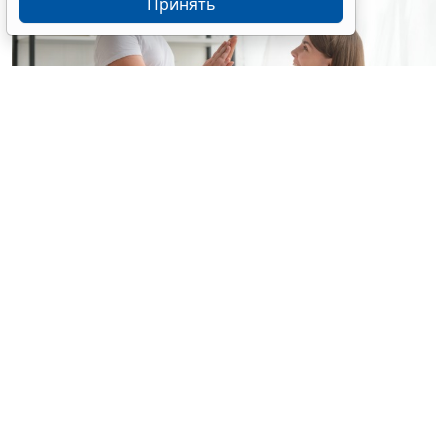
Принять
© yuragolub / Фотобанк 123RF.com
С 10 августа применяется новый стандарт
медицинской помощи детям при болезни Гоше (МКБ
Е75.2
) (
Приказ Минздрава России от 26 июня 2026 г.
№ 648н, зарег. в Минюсте 30 июля 2026 года)
.
В число инструментальных методов исследования
контроля за лечением включены УЗИ органов
брюшной полости, рентгенография пораженной
части костного скелета, рентгеноденситометрия. В
перечень лекпрепаратов входят ферментные