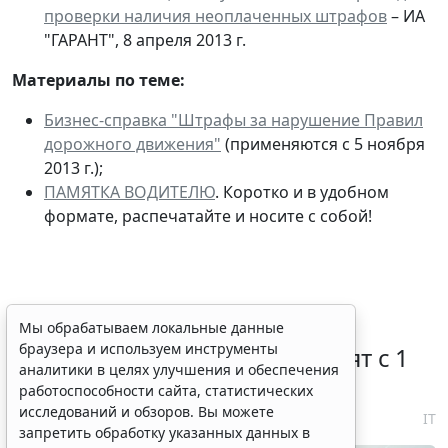
проверки наличия неоплаченных штрафов
– ИА
"ГАРАНТ", 8 апреля 2013 г.
Материалы по теме:
Бизнес-справка "Штрафы за нарушение Правил
дорожного движения"
(применяются с 5 ноября
2013 г.);
ПАМЯТКА ВОДИТЕЛЮ
. Коротко и в удобном
формате, распечатайте и носите с собой!
Правовую охрану цифровых
Мы обрабатываем локальные данные
браузера и используем инструменты
технологий в России расширят с 1
аналитики в целях улучшения и обеспечения
января 2027 года
работоспособности сайта, статистических
исследований и обзоров. Вы можете
7 августа 2026 18:04
IT
запретить обработку указанных данных в