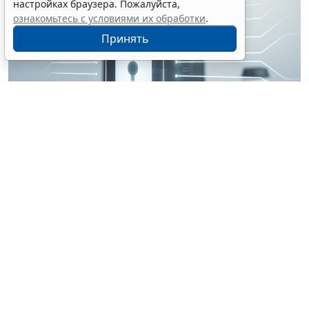
настройках браузера. Пожалуйста,
ознакомьтесь с условиями их обработки
.
Принять
© perfectpixelshunter / Фотобанк 123RF.com
В качестве изобретения будет охраняться в т. ч.
техническое решение, которое реализуется
посредством устройства (системы устройств),
способного осуществлять автоматизированную
обработку информации на основе алгоритмов, или
техническое решение, относящееся к способу,
осуществляемому с помощью такого устройства