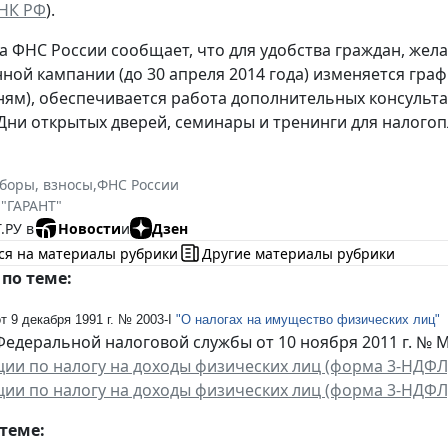
 НК РФ
).
а ФНС России сообщает, что для удобства граждан, жел
ной кампании (до 30 апреля 2014 года) изменяется граф
ям), обеспечивается работа дополнительных консульта
Дни открытых дверей, семинары и тренинги для налого
сборы, взносы
,
ФНС России
 "ГАРАНТ"
.РУ в
Новости
и
Дзен
ся на материалы рубрики
Другие материалы рубрики
по теме:
т 9 декабря 1991 г. № 2003-I
"О налогах на имущество физических лиц"
Федеральной налоговой службы от 10 ноября 2011 г. №
ции по налогу на доходы физических лиц (форма 3-НДФЛ
ции по налогу на доходы физических лиц (форма 3-НДФЛ
теме: