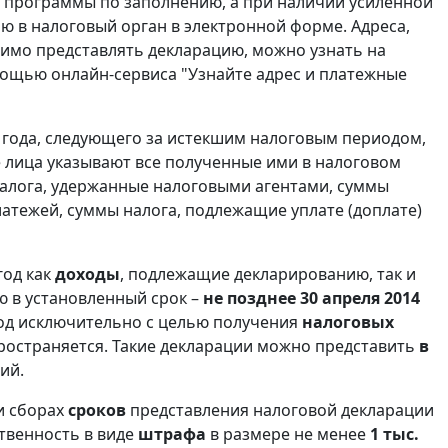
 программы по заполнению, а при наличии усиленной
ю в налоговый орган в электронной форме. Адреса,
имо представлять декларацию, можно узнать на
мощью онлайн-сервиса "Узнайте адрес и платежные
 года, следующего за истекшим налоговым периодом,
е лица указывают все полученные ими в налоговом
налога, удержанные налоговыми агентами, суммы
атежей, суммы налога, подлежащие уплате (доплате)
год как
доходы
, подлежащие декларированию, так и
ю в установленный срок –
не позднее 30 апреля 2014
год исключительно с целью получения
налоговых
пространяется. Такие декларации можно представить
в
ий.
и сборах
сроков
представления налоговой декларации
ственность в виде
штрафа
в размере не менее
1 тыс.