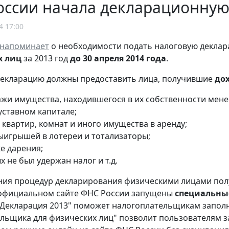
оссии начала декларационну
4 17:00
напоминает
о необходимости подать налоговую декла
х лиц
за 2013 год
до 30 апреля 2014 года
.
декларацию должны предоставить лица, получившие
до
жи имущества, находившегося в их собственности менее 
уставном капитале;
 квартир, комнат и иного имущества в аренду;
выигрышей в лотереи и тотализаторы;
е дарения;
х не был удержан налог и т.д.
ия процедур декларирования физическими лицами полу
 официальном сайте ФНС России запущены
специальны
Декларация 2013" поможет налогоплательщикам заполн
льщика для физических лиц" позволит пользователям 