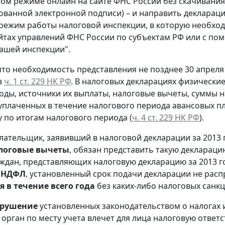
ом режиме онлайн на сайте ФНС России без скачивания
ванной электронной подписи) – и направить деклараци
режим работы налоговой инспекции, в которую необход
йтах управлений ФНС России по субъектам РФ или с по
ашей инспекции".
то необходимость представления не позднее 30 апреля
в
ч. 1 ст. 229 НК РФ
. В налоговых декларациях физически
оды, источники их выплаты, налоговые вычеты, суммы 
уплаченных в течение налогового периода авансовых пл
у по итогам налогового периода (
ч. 4 ст. 229 НК РФ
).
плательщик, заявивший в налоговой декларации за 2013 
логовые вычеты
, обязан представить такую деклараци
раждан, представляющих налоговую декларацию за 2013 
о НДФЛ
, установленный срок подачи декларации не рас
 в течение всего года
без каких-либо налоговых санкц
рушение
установленных законодательством о налогах 
 орган по месту учета влечет для лица налоговую ответ