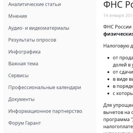
ФНС Р
Аналитические статьи
14 января 201
Мнения
ФНС России
Аудио- и видеоматериалы
физически
Результаты опросов
Налоговую 
Инфографика
от прода
Важная тема
долей в 
от сдачи
Сервисы
в виде 
в порядк
Профессиональные календари
с которы
Документы
Для упрощен
Информационное партнерство
вычетов на
программа "
Форум Гарант
налогоплате