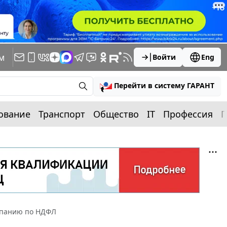
м
Войти
Eng
Перейти в систему ГАРАНТ
ование
Транспорт
Общество
IT
Профессия
П
мпанию по НДФЛ