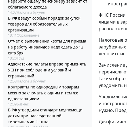
неработающему пенсионеру зависит от
иностра
облагаемого дохода
14:07
Налоги и бухучет
ФНС России 
В РФ введут особый порядок закупок
лицами в за
товаров для образовательных
расположенн
организаций
13:41
Образование
Налоговые о
Отчет о выполнении квоты для приема
зарубежных 
на работу инвалидов надо сдать до 12
октября
депозитные 
13:20
Труд
Адвокатские палаты вправе применять
Зачисление 
УСН при соблюдении условий и
перечисляют
ограничений
Таким образ
12:58
Налоги и бухучет
уведомить н
Контракты по однородным товарам
можно заключать с одним и тем же
Уведомление
едпоставщиком
иностранног
12:39
Бизнес
В РФ утвердили стандарт медпомощи
нужно. Пред
детям при наследственной
Для физичес
тирозинемии 1 типа