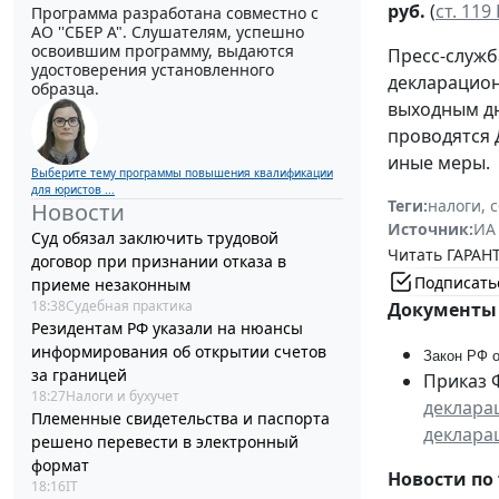
руб.
(
ст. 119
Программа разработана совместно с
АО ''СБЕР А". Слушателям, успешно
освоившим программу, выдаются
Пресс-служб
удостоверения установленного
декларацион
образца.
выходным дн
проводятся 
иные меры.
Выберите тему программы повышения квалификации
для юристов ...
Теги:
налоги, 
Новости
Источник:
ИА
Суд обязал заключить трудовой
Читать ГАРАНТ
договор при признании отказа в
Подписать
приеме незаконным
18:38
Судебная практика
Документы 
Резидентам РФ указали на нюансы
информирования об открытии счетов
Закон РФ о
за границей
Приказ 
18:27
Налоги и бухучет
деклара
Племенные свидетельства и паспорта
деклара
решено перевести в электронный
формат
Новости по 
18:16
IT