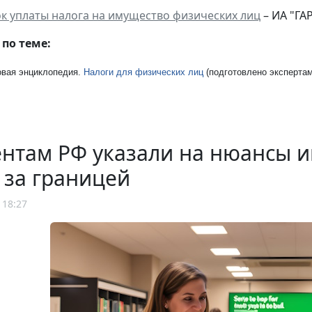
к уплаты налога на имущество физических лиц
– ИА "ГАР
по теме:
вая энциклопедия.
Налоги для физических лиц
(подготовлено экспертам
ентам РФ указали на нюансы 
 за границей
 18:27