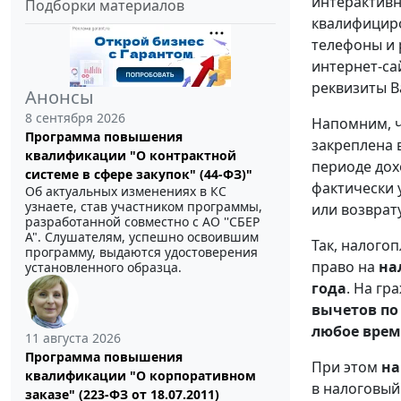
интерактивн
Подборки материалов
квалифициро
телефоны и 
интернет-са
реквизиты В
Анонсы
8 сентября 2026
Напомним, ч
Программа повышения
закреплена 
квалификации "О контрактной
периоде дох
системе в сфере закупок" (44-ФЗ)"
фактически 
Об актуальных изменениях в КС
узнаете, став участником программы,
или возврат
разработанной совместно с АО ''СБЕР
А". Слушателям, успешно освоившим
Так, налого
программу, выдаются удостоверения
право на
на
установленного образца.
года
. На г
вычетов п
любое время
11 августа 2026
Программа повышения
При этом
на
квалификации "О корпоративном
в налоговый
заказе" (223-ФЗ от 18.07.2011)