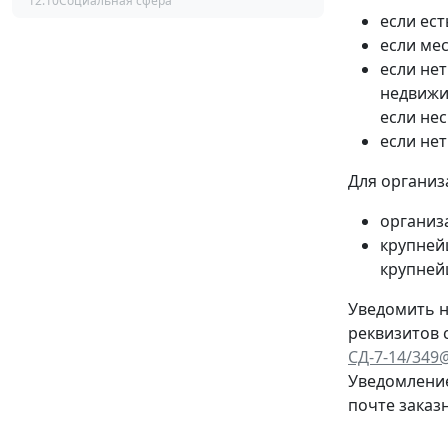
12:10
Социальная сфера
если ест
если мес
если нет
недвижи
если не
если не
Для организ
организ
крупней
крупней
Уведомить н
реквизитов 
СД-7-14/349
Уведомление
почте заказ