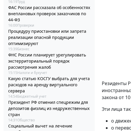
16:19
Труд
ФАС России рассказала об особенностях
внеплановых проверок заказчиков по
44-ФЗ
16:00
Проверки
Процедуру приостановки или запрета
реализации опасной продукции
оптимизируют
15:39
Бизнес
ФНС России планирует урегулировать
экстерриториальный порядок
рассмотрения жалоб
15:15
Налоги и бухучет
Какую статью КОСГУ выбрать для учета
Резиденты Р
расходов на аренду виртуального
иностранных
сервера
14:54
Бюджетный учет
закона от 10
Президент РФ отменил спецрежим для
депозитов физлиц из недружественных
Эти лица та
стран
14:31
Общество
о движе
Социальный вычет на лечение
о перев