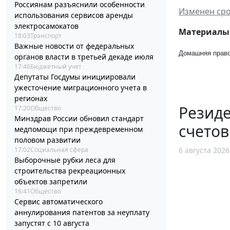
Россиянам разъяснили особенности
Изменен сро
использования сервисов аренды
электросамокатов
Материалы 
18:03
Транспорт
Важные новости от федеральных
Домашняя право
органов власти в третьей декаде июля
17:46
Бюджетный учет
Депутаты Госдумы инициировали
ужесточение миграционного учета в
регионах
Резид
17:20
Общество
Минздрав России обновил стандарт
счетов
медпомощи при преждевременном
половом развитии
17:02
Социальная сфера
6 августа 2026
Выборочные рубки леса для
строительства рекреационных
объектов запретили
16:41
Общество
Сервис автоматического
аннулирования патентов за неуплату
запустят с 10 августа