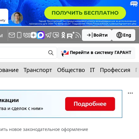
м
Войти
Eng
Перейти в систему ГАРАНТ
ование
Транспорт
Общество
IT
Профессия
П
чить новое законодательное оформление