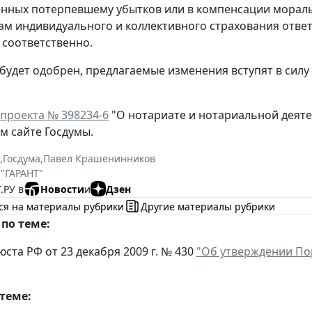
нных потерпевшему убытков или в компенсации мораль
ам индивидуального и коллективного страхования ответ
 соответственно.
 будет одобрен, предлагаемые изменения вступят в сил
проекта № 398234-6
"О нотариате и нотариальной деят
 сайте Госдумы.
,
Госдума
,
Павел Крашенинников
 "ГАРАНТ"
.РУ в
Новости
и
Дзен
ся на материалы рубрики
Другие материалы рубрики
по теме:
ста РФ от 23 декабря 2009 г. № 430
"Об утверждении По
теме: