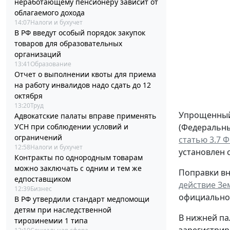
неработающему пенсионеру зависит от
облагаемого дохода
14:07
Налоги и бухучет
В РФ введут особый порядок закупок
товаров для образовательных
организаций
13:41
Образование
Отчет о выполнении квоты для приема
на работу инвалидов надо сдать до 12
октября
13:20
Труд
Упрощенный 
Адвокатские палаты вправе применять
УСН при соблюдении условий и
(Федеральный
ограничений
статью 3.7 
12:58
Налоги и бухучет
установлен с
Контракты по однородным товарам
можно заключать с одним и тем же
Поправки вн
едпоставщиком
действие Зе
12:39
Бизнес
официальног
В РФ утвердили стандарт медпомощи
детям при наследственной
В нижней па
тирозинемии 1 типа