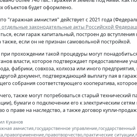
овано более 746 тыс. гаражей и земель под ними. Как п
ких объектов будет оформлено.
о "гаражная амнистия" действует с 2021 года (Федераль
 отдельные законодательные акты Российской Федерац
ться, если гараж капитальный, построен до вступления 
 а также, если он не признан самовольной постройкой.
, при прохождении такой процедуры могут понадобитьс
анов власти, которое подтверждает предоставление уча
ода, фабрики, совхоза, колхоза или иного предприятия,
 другой документ, подтверждающий выплату пая в гара
его собрания соответствующего кооператива, которое
его, также могут потребоваться старый технический па
ции), бумаги о подключении его к электрическим сетя
во о праве на наследство, а также договор купли-продаж
ил Куканов
ажная амнистия
,
государственное управление
,
государственный 
ка
,
правоприменение
,
правотворчество
,
практические ситуации
,