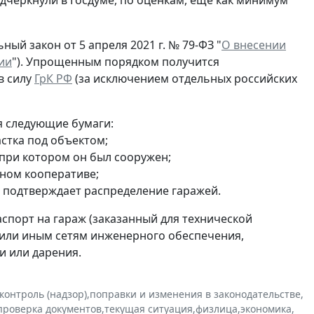
одчеркнули в Госдуме, по оценкам, еще как минимум
ный закон от 5 апреля 2021 г. № 79-ФЗ "
О внесении
ии
"). Упрощенным порядком получится
в силу
ГрК РФ
(за исключением отдельных российских
я следующие бумаги:
стка под объектом;
 при котором он был сооружен;
жном кооперативе;
 подтверждает распределение гаражей.
спорт на гараж (заказанный для технической
м или иным сетям инженерного обеспечения,
и или дарения.
контроль (надзор)
,
поправки и изменения в законодательстве
,
проверка документов
,
текущая ситуация
,
физлица
,
экономика
,