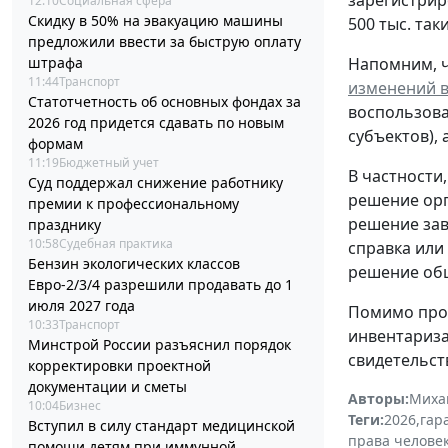
зарегистрир
12:10
Социальная сфера
Скидку в 50% на эвакуацию машины
500 тыс. та
предложили ввести за быструю оплату
штрафа
Напомним, чт
11:44
Транспорт
изменений в
Статотчетность об основных фондах за
воспользова
2026 год придется сдавать по новым
субъектов),
формам
11:19
Бюджетный учет
В частности
Суд поддержал снижение работнику
решение орг
премии к профессиональному
решение зав
празднику
10:58
Судебная практика
справка или
Бензин экологических классов
решение общ
Евро-2/3/4 разрешили продавать до 1
июля 2027 года
Помимо проч
10:33
Транспорт
инвентариза
Минстрой России разъяснил порядок
свидетельст
корректировки проектной
документации и сметы
Авторы:
Миха
10:04
Бизнес
Теги:
2026
,
гар
Вступил в силу стандарт медицинской
права челове
помощи детям при иммунной