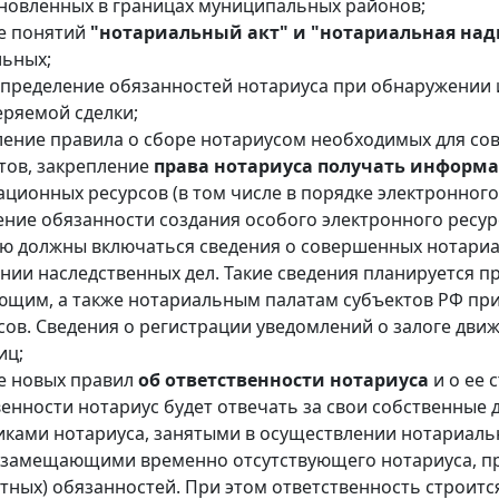
новленных в границах муниципальных районов;
е понятий
"нотариальный акт" и "нотариальная над
ьных;
определение обязанностей нотариуса при обнаружении
еряемой сделки;
ление правила о сборе нотариусом необходимых для со
тов, закрепление
права нотариуса получать инфор
ционных ресурсов (в том числе в порядке электронного
ение обязанности создания особого электронного ресур
ую должны включаться сведения о совершенных нотариа
нии наследственных дел. Такие сведения планируется пр
щим, а также нотариальным палатам субъектов РФ при
сов. Сведения о регистрации уведомлений о залоге дви
иц;
е новых правил
об ответственности нотариуса
и о ее
енности нотариус будет отвечать за свои собственные д
иками нотариуса, занятыми в осуществлении нотариаль
 замещающими временно отсутствующего нотариуса, пр
тных) обязанностей. При этом ответственность строитс