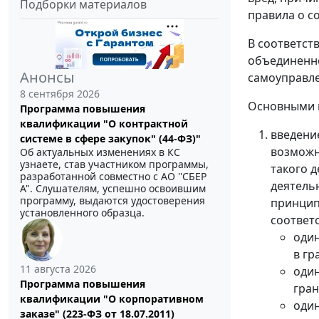
Подборки материалов
правила о с
В соответст
объединенно
Анонсы
самоуправле
8 сентября 2026
Основными 
Программа повышения
квалификации "О контрактной
введен
системе в сфере закупок" (44-ФЗ)"
возможн
Об актуальных изменениях в КС
узнаете, став участником программы,
такого 
разработанной совместно с АО ''СБЕР
деятель
А". Слушателям, успешно освоившим
программу, выдаются удостоверения
принцип
установленного образца.
соответ
один
в гр
11 августа 2026
один
Программа повышения
гран
квалификации "О корпоративном
один
заказе" (223-ФЗ от 18.07.2011)