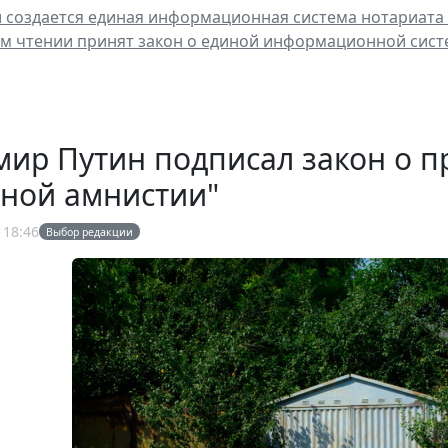
и создается единая информационная система нотариата
ем чтении принят закон о единой информационной сис
ир Путин подписал закон о п
жной амнистии"
 18:46
Выбор редакции