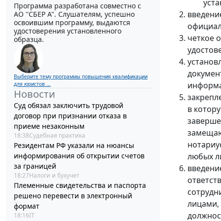
уста
Программа разработана совместно с
введени
АО ''СБЕР А". Слушателям, успешно
освоившим программу, выдаются
официал
удостоверения установленного
четкое 
образца.
удостов
установ
докумен
Выберите тему программы повышения квалификации
информа
для юристов ...
Новости
закрепл
Суд обязал заключить трудовой
в котор
договор при признании отказа в
заверше
приеме незаконным
замещаю
18:38
Судебная практика
нотариу
Резидентам РФ указали на нюансы
информирования об открытии счетов
любых л
за границей
введени
18:27
Налоги и бухучет
ответств
Племенные свидетельства и паспорта
сотрудн
решено перевести в электронный
лицами,
формат
должнос
18:16
IT