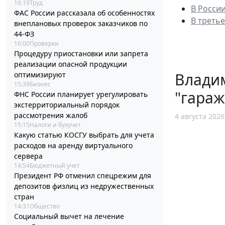
16:19
Труд
В Росси
ФАС России рассказала об особенностях
В треть
внеплановых проверок заказчиков по
44-ФЗ
16:00
Проверки
Процедуру приостановки или запрета
реализации опасной продукции
Владим
оптимизируют
15:39
Бизнес
"гара
ФНС России планирует урегулировать
экстерриториальный порядок
рассмотрения жалоб
4 августа 2026
15:15
Налоги и бухучет
Какую статью КОСГУ выбрать для учета
расходов на аренду виртуального
сервера
14:54
Бюджетный учет
Президент РФ отменил спецрежим для
депозитов физлиц из недружественных
стран
14:31
Общество
Социальный вычет на лечение