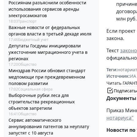
Россиянам разъяснили особенности
причине
использования сервисов аренды
договор
электросамокатов
млн руб.
18:03
Транспорт
Важные новости от федеральных
Если проект
органов власти в третьей декаде июля
закона.
17:46
Бюджетный учет
Депутаты Госдумы инициировали
Текст
законо
ужесточение миграционного учета в
официальном
регионах
17:20
Общество
Теги:
нотариат
Минздрав России обновил стандарт
Источник:
ИА
медпомощи при преждевременном
Читать ГАРАНТ
половом развитии
17:02
Социальная сфера
Подписать
Выборочные рубки леса для
Документы 
строительства рекреационных
объектов запретили
Приказ Миню
16:41
Общество
нотариуса"
Сервис автоматического
аннулирования патентов за неуплату
Новости по 
запустят с 10 августа