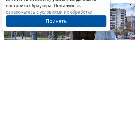
настройках браузера. Пожалуйста,
ознакомьтесь с условиями их обработки
.
Принять
© haritonoff / Фотобанк 123RF.com
Группа законодателей во главе с
Леонидом
Слуцким
внесла на рассмотрение нижней палаты
парламента законопроект об ужесточении правил
миграционного учета на муниципальном уровне.
1
Документ
предусматривает поправки в
ст. 5
Федерального закона от 18 июля 2006 г. № 109-ФЗ "
О
миграционном учете иностранных граждан и лиц