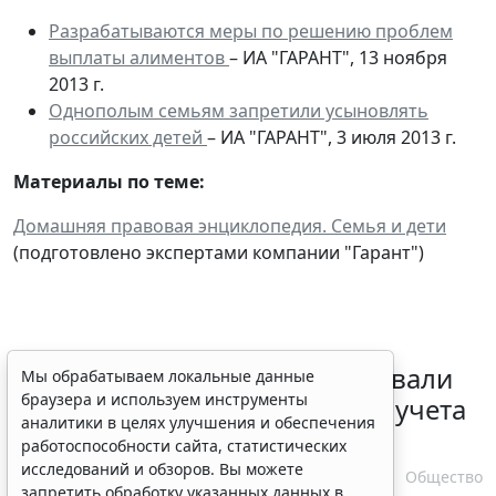
Разрабатываются меры по решению проблем
выплаты алиментов
– ИА "ГАРАНТ", 13 ноября
2013 г.
Однополым семьям запретили усыновлять
российских детей
– ИА "ГАРАНТ", 3 июля 2013 г.
Материалы по теме:
Домашняя правовая энциклопедия. Семья и дети
(подготовлено экспертами компании "Гарант")
Депутаты Госдумы инициировали
Мы обрабатываем локальные данные
браузера и используем инструменты
ужесточение миграционного учета
аналитики в целях улучшения и обеспечения
в регионах
работоспособности сайта, статистических
исследований и обзоров. Вы можете
6 августа 2026 17:20
Общество
запретить обработку указанных данных в