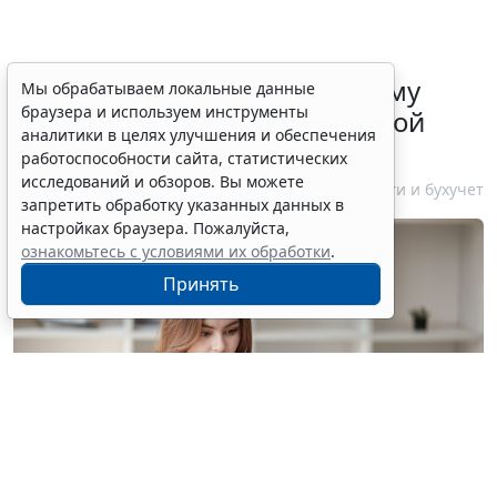
ФНС России рассказала малому
Мы обрабатываем локальные данные
браузера и используем инструменты
бизнесу о порядке упрощенной
аналитики в целях улучшения и обеспечения
ликвидации компании
работоспособности сайта, статистических
исследований и обзоров. Вы можете
7 августа 2026 18:16
Налоги и бухучет
запретить обработку указанных данных в
настройках браузера. Пожалуйста,
ознакомьтесь с условиями их обработки
.
Принять