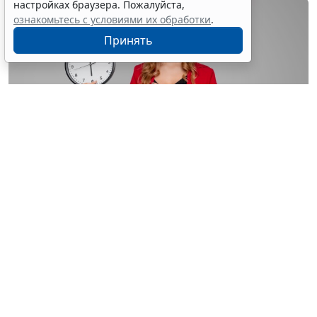
настройках браузера. Пожалуйста,
ознакомьтесь с условиями их обработки
.
Принять
© astimak / Фотобанк 123RF.com
Изменения внесены в
ч. 8 ст. 93 Закона № 44-ФЗ
. С 1
января 2027 года такой срок будет составлять не 8, а
5 рабочих дней со дня, следующего за днем
поступления обращения о согласовании
(
Федеральный закон от 4 августа 2026 г. № 279-ФЗ
).
Теги:
госзакупки
,
государственный контроль (надзор)
,
МСБ
,
обязательства, сделки
,
Проверка контрагентов
,