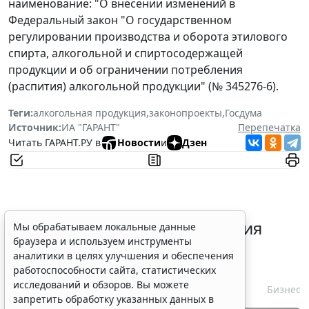
наименование: "О внесении изменений в
Федеральный закон "О государственном
регулировании производства и оборота этилового
спирта, алкогольной и спиртосодержащей
продукции и об ограничении потребления
(распития) алкогольной продукции" (№ 345276-6).
Теги:
алкогольная продукция
,
законопроекты
,
Госдума
Источник:
ИА "ГАРАНТ"
Перепечатка
Читать ГАРАНТ.РУ в
Новости
и
Дзен
Срок согласования заключения
Мы обрабатываем локальные данные
браузера и используем инструменты
контракта с единственным
аналитики в целях улучшения и обеспечения
контрагентом сократили
работоспособности сайта, статистических
исследований и обзоров. Вы можете
7 августа 2026 16:55
Бизнес
запретить обработку указанных данных в