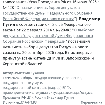
голосования (Указ Президента РФ от 16 июня 2026 г.
№ 428 "
О назначении выборов депутатов
Государственной Думы Федерального Собрания
Российской Федерации нового созыва
").
Владимир
Путин
в соответствии с
ч. 2 ст. 5
Федерального
закона от 22 февраля 2014 г. № 20-ФЗ "
О выборах
депутатов Государственной Думы Федерального
Собрания Российской Федерации
" постановил
назначить выборы депутатов Госдумы нового
созыва на 20 сентября 2026 года. В них впервые
примут участие жители ДНР, ЛНР, Запорожской и
Херсонской областей.
Авторы:
Михаил Куканов
Теги:
2026
,
выборы
,
государственное управление
,
государственные услуги
,
государственный контроль (надзор)
,
ЕПГУ
,
правоприменение
,
текущая ситуация
,
физлица
,
Госдума
,
Президент РФ
,
ЦИК России
,
Владимир Путин
Источник:
ГАРАНТ.РУ
Перепечатка