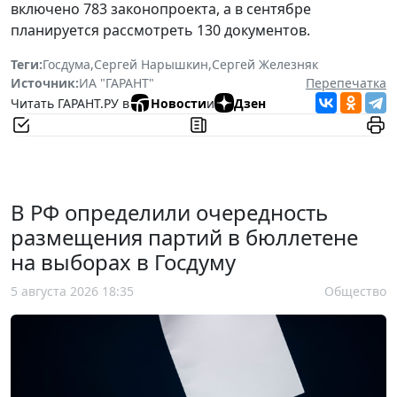
включено 783 законопроекта, а в сентябре
планируется рассмотреть 130 документов.
Теги:
Госдума
,
Сергей Нарышкин
,
Сергей Железняк
Источник:
ИА "ГАРАНТ"
Перепечатка
Читать ГАРАНТ.РУ в
Новости
и
Дзен
В РФ определили очередность
размещения партий в бюллетене
на выборах в Госдуму
5 августа 2026 18:35
Общество