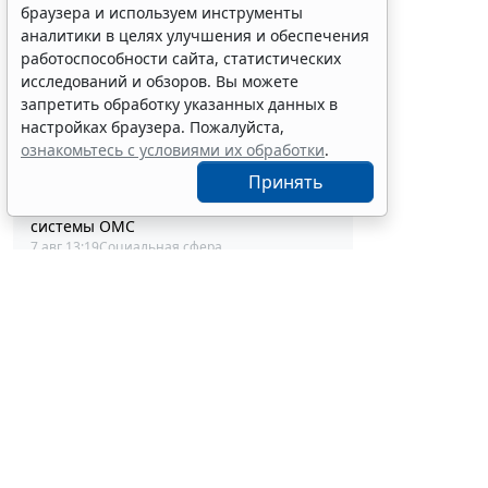
Совет ФПА РФ утвердил новые
браузера и используем инструменты
разъяснения по вопросам адвокатской
аналитики в целях улучшения и обеспечения
деятельности
работоспособности сайта, статистических
7 авг 13:56
Профессия
исследований и обзоров. Вы можете
Каким документом оформить
запретить обработку указанных данных в
реклассификацию задолженности
настройках браузера. Пожалуйста,
подотчетного лица
ознакомьтесь с условиями их обработки
.
7 авг 13:37
Бюджетный учет
Принять
Определены особенности включения
частных медорганизаций в реестр
системы ОМС
7 авг 13:19
Социальная сфера
Спецрежим НПД вправе применять
несовершеннолетние в возрасте от 14
до 18 лет
7 авг 12:58
Налоги и бухучет
При госрегистрации судна определят
соответствие идентифицирующим
признакам
7 авг 12:34
Транспорт
В Госдуме предложили заменить ЕГЭ
Перевод уча
аттестацией в форме государственного
объектов (з