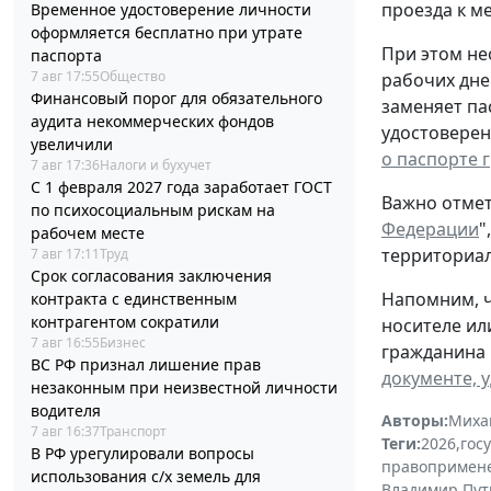
проезда к ме
Временное удостоверение личности
оформляется бесплатно при утрате
При этом не
паспорта
7 авг 17:55
Общество
рабочих дне
Финансовый порог для обязательного
заменяет па
аудита некоммерческих фондов
удостоверен
увеличили
о паспорте 
7 авг 17:36
Налоги и бухучет
С 1 февраля 2027 года заработает ГОСТ
Важно отмет
по психосоциальным рискам на
Федерации
"
рабочем месте
территориал
7 авг 17:11
Труд
Срок согласования заключения
Напомним, ч
контракта с единственным
контрагентом сократили
носителе ил
7 авг 16:55
Бизнес
гражданина 
ВС РФ признал лишение прав
документе, 
незаконным при неизвестной личности
водителя
Авторы:
Миха
7 авг 16:37
Транспорт
Теги:
2026
,
гос
В РФ урегулировали вопросы
правопримен
использования с/х земель для
Владимир Пут