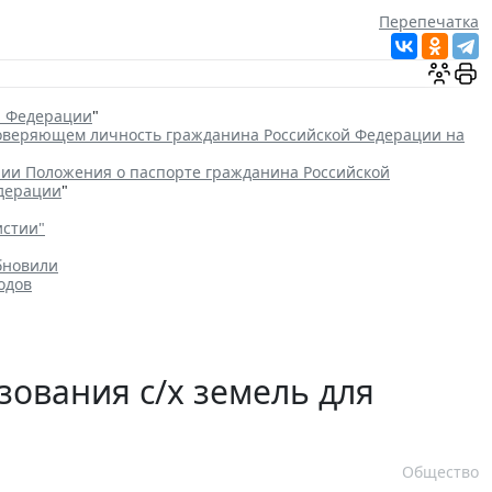
Перепечатка
й Федерации
"
товеряющем личность гражданина Российской Федерации на
ии Положения о паспорте гражданина Российской
едерации
"
истии"
бновили
одов
зования с/х земель для
Общество