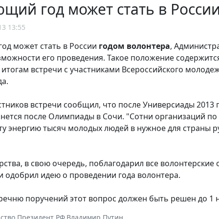
щий год может стать в Росси
13 13:55
од может стать в России
годом волонтера
, Администр
зможности его проведения. Такое положение содержитс
 итогам встречи с участниками Всероссийского молодеж
да.
стников встречи сообщил, что после Универсиады 2013 
нется после Олимпиады в Сочи. "Сотни организаций по 
ту энергию тысяч молодых людей в нужное для страны р
арства, в свою очередь, поблагодарил все волонтерские 
и одобрил идею о проведении года волонтера.
речню поручений этот вопрос должен быть решен до 1 н
ство
,
Президент РФ
,
Владимир Путин