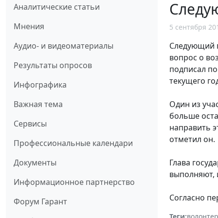
Следую
Аналитические статьи
Мнения
5 сентября 20
Следующий г
Аудио- и видеоматериалы
вопрос о во
Результаты опросов
подписал по
текущего го
Инфографика
Один из уча
Важная тема
больше оста
Сервисы
направить э
отметил он.
Профессиональные календари
Глава госуд
Документы
выполняют, 
Информационное партнерство
Согласно пе
Форум Гарант
Теги:
волонтер