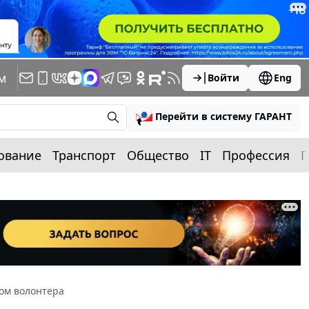
м
Войти
Eng
Перейти в систему ГАРАНТ
ование
Транспорт
Общество
IT
Профессия
П
дом волонтера