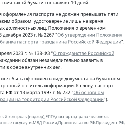
ствия такой бумаги составляет 10 дней.
ля оформления паспорта не должен превышать пяти
Таким образом, удостоверение лишь на время
ых должностных лиц. Положения о временном
декабря 2023 г. № 2267 "
Об утверждении Положения
 бланка паспорта гражданина Российской Федерации
".
реля 2023 г. № 138-ФЗ "
О гражданстве Российской
гражданин обязан незамедлительно заявить в
и в сфере внутренних дел.
ожет быть оформлен в виде документа на бумажном
ектронный носитель информации. К слову, паспорт
 РФ от 13 марта 1997 г. № 232 "
Об основном
ерации на территории Российской Федерации
").
ный контроль (надзор)
,
ЕПГУ
,
паспорта
,
права человека
,
онные госуслуги
,
МВД России
,
Правительство РФ
,
Президент РФ
,