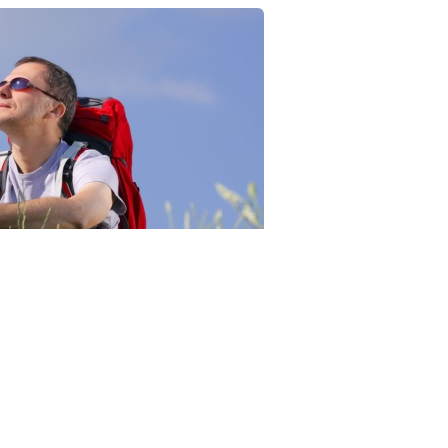
23RF.com
 с/х угодий, в земли особо охраняемых территорий и
бъектов сельского туризма разрешен на основании