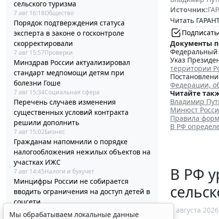
сельского туризма
Источник:
ГАР
7 авг 16:18
Общество
Читать ГАРАНТ
Порядок подтверждения статуса
Подписать
эксперта в законе о госконтроле
Документы п
скорректировали
Федеральный з
7 авг 15:57
Проверки
Указ Президен
Минздрав России актуализировал
территории Р
стандарт медпомощи детям при
Постановление
болезни Гоше
Федерации, о
7 авг 15:34
Социальная сфера
Читайте такж
Владимир Пут
Перечень случаев изменения
Минюст Росси
существенных условий контракта
Правила форм
решили дополнить
В РФ определ
7 авг 15:02
Бизнес
Гражданам напомнили о порядке
налогообложения нежилых объектов на
участках ИЖС
В РФ у
7 авг 14:45
Налоги и бухучет
Минцифры России не собирается
сельск
вводить ограничения на доступ детей в
соцсети
7 августа 2026
7 авг 14:20
Общество
Мы обрабатываем локальные данные