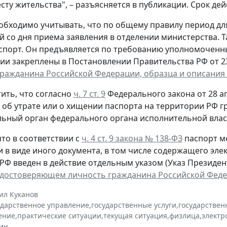
сту жительства", – разъясняется в публикации. Срок дей
обходимо учитывать, что по общему правилу период д
й со дня приема заявления в отделении министерства. 
спорт. Он предъявляется по требованию уполномоченн
ии закреплены в Постановлении Правительства РФ от 23 
гражданина Российской Федерации, образца и описания
ить, что согласно
ч. 7 ст. 9
Федерального закона от 28 ап
, об утрате или о хищении паспорта на территории РФ 
ьный орган федерального органа исполнительной власт
то в соответствии с
ч. 4 ст. 9 закона № 138-ФЗ
паспорт м
и в виде иного документа, в том числе содержащего эл
РФ введен в действие отдельным указом (Указ Президента
удостоверяющем личность гражданина Российской Фед
ил Куканов
ударственное управление
,
государственные услуги
,
государствен
ение
,
практические ситуации
,
текущая ситуация
,
физлица
,
электр
ин