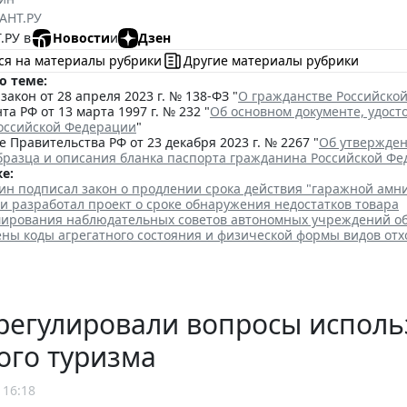
АНТ.РУ
.РУ в
Новости
и
Дзен
ся на материалы рубрики
Другие материалы рубрики
о теме:
акон от 28 апреля 2023 г. № 138-ФЗ "
О гражданстве Российско
та РФ от 13 марта 1997 г. № 232 "
Об основном документе, удос
оссийской Федерации
"
 Правительства РФ от 23 декабря 2023 г. № 2267 "
Об утвержден
бразца и описания бланка паспорта гражданина Российской Ф
е:
ин подписал закон о продлении срока действия "гаражной амн
и разработал проект о сроке обнаружения недостатков товара
ирования наблюдательных советов автономных учреждений о
ены коды агрегатного состояния и физической формы видов отх
регулировали вопросы исполь
ого туризма
 16:18