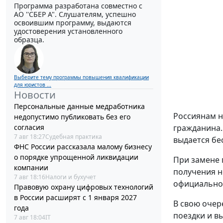
Программа разработана совместно с
АО ''СБЕР А". Слушателям, успешно
освоившим программу, выдаются
удостоверения установленного
образца.
Выберите тему программы повышения квалификации
для юристов ...
Новости
Персональные данные медработника
Россиянам н
недопустимо публиковать без его
гражданина.
согласия
7 авг 18:27
Судебная практика
выдается бе
ФНС России рассказала малому бизнесу
о порядке упрощенной ликвидации
При замене 
компании
получения н
7 авг 18:16
Налоги и бухучет
официальном
Правовую охрану цифровых технологий
в России расширят с 1 января 2027
В свою очер
года
поездки и в
7 авг 18:04
IT