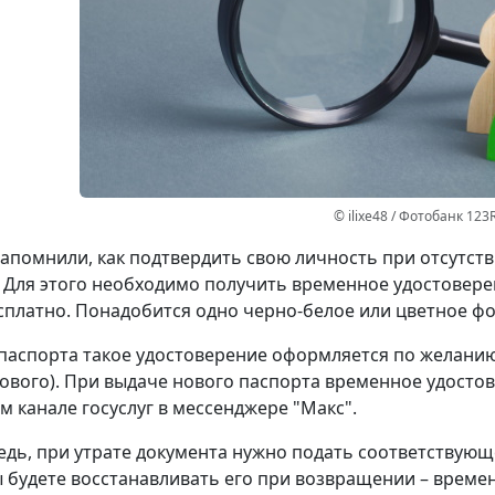
© ilixe48 / Фотобанк 123
апомнили, как подтвердить свою личность при отсутст
 Для этого необходимо получить временное удостовере
сплатно. Понадобится одно черно-белое или цветное фот
паспорта такое удостоверение оформляется по желанию 
ового). При выдаче нового паспорта временное удостов
 канале госуслуг в мессенджере "Макс".
едь, при утрате документа нужно подать соответствующ
ы будете восстанавливать его при возвращении – време