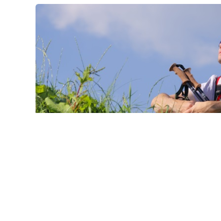
© buccaneer / Фотобанк 1
стка из земель с/х назначения, не относящихся к землям
емли рекреационного назначения) для строительства о