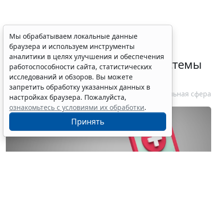
Определены особенности
Мы обрабатываем локальные данные
браузера и используем инструменты
включения частных
аналитики в целях улучшения и обеспечения
медорганизаций в реестр системы
работоспособности сайта, статистических
ОМС
исследований и обзоров. Вы можете
запретить обработку указанных данных в
7 августа 2026 13:19
Социальная сфера
настройках браузера. Пожалуйста,
ознакомьтесь с условиями их обработки
.
Принять