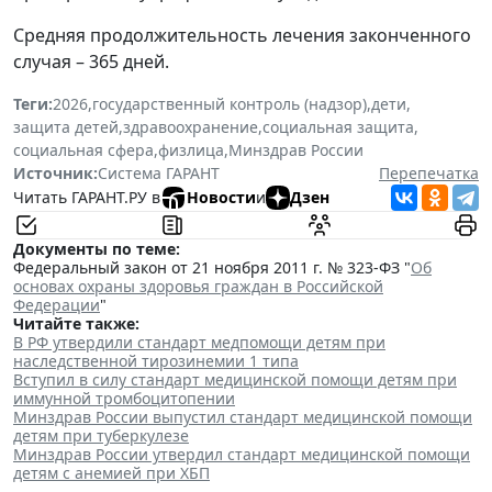
Средняя продолжительность лечения законченного
случая – 365 дней.
Теги:
2026
,
государственный контроль (надзор)
,
дети
,
защита детей
,
здравоохранение
,
социальная защита
,
социальная сфера
,
физлица
,
Минздрав России
Источник:
Система ГАРАНТ
Перепечатка
Читать ГАРАНТ.РУ в
Новости
и
Дзен
Документы по теме:
Федеральный закон от 21 ноября 2011 г. № 323-ФЗ "
Об
основах охраны здоровья граждан в Российской
Федерации
"
Читайте также:
В РФ утвердили стандарт медпомощи детям при
наследственной тирозинемии 1 типа
Вступил в силу стандарт медицинской помощи детям при
иммунной тромбоцитопении
Минздрав России выпустил стандарт медицинской помощи
детям при туберкулезе
Минздрав России утвердил стандарт медицинской помощи
детям с анемией при ХБП