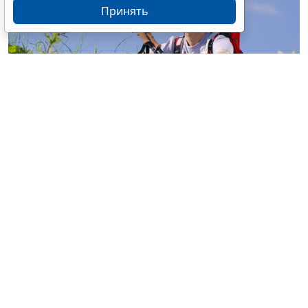
Принять
© buccaneer / Фотобанк 123RF.com
Перевод участка из земель с/х назначения, не
относящихся к землям с/х угодий, в земли особо
охраняемых территорий и объектов (земли
рекреационного назначения) для строительства
объектов сельского туризма разрешен на основании
документации по планировке территории без
принятия акта о переводе такого участка из одной
категории в другую (
Федеральный закон от 4 августа
2026 г. № 320-ФЗ
).