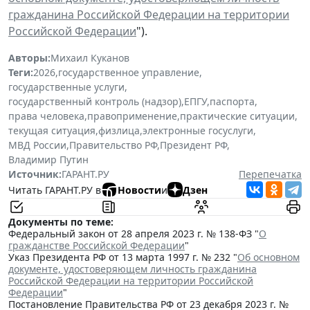
гражданина Российской Федерации на территории
Российской Федерации
").
Авторы:
Михаил Куканов
Теги:
2026
,
государственное управление
,
государственные услуги
,
государственный контроль (надзор)
,
ЕПГУ
,
паспорта
,
права человека
,
правоприменение
,
практические ситуации
,
текущая ситуация
,
физлица
,
электронные госуслуги
,
МВД России
,
Правительство РФ
,
Президент РФ
,
Владимир Путин
Источник:
ГАРАНТ.РУ
Перепечатка
Читать ГАРАНТ.РУ в
Новости
и
Дзен
Документы по теме:
Федеральный закон от 28 апреля 2023 г. № 138-ФЗ "
О
гражданстве Российской Федерации
"
Указ Президента РФ от 13 марта 1997 г. № 232 "
Об основном
документе, удостоверяющем личность гражданина
Российской Федерации на территории Российской
Федерации
"
Постановление Правительства РФ от 23 декабря 2023 г. №