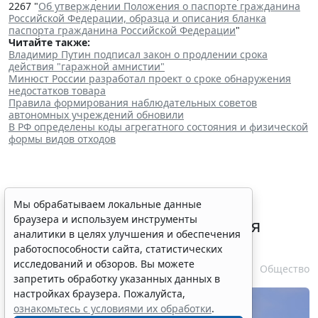
2267 "
Об утверждении Положения о паспорте гражданина
Российской Федерации, образца и описания бланка
паспорта гражданина Российской Федерации
"
Читайте также:
Владимир Путин подписал закон о продлении срока
действия "гаражной амнистии"
Минюст России разработал проект о сроке обнаружения
недостатков товара
Правила формирования наблюдательных советов
автономных учреждений обновили
В РФ определены коды агрегатного состояния и физической
формы видов отходов
В РФ урегулировали вопросы
Мы обрабатываем локальные данные
браузера и используем инструменты
использования с/х земель для
аналитики в целях улучшения и обеспечения
сельского туризма
работоспособности сайта, статистических
исследований и обзоров. Вы можете
7 августа 2026 16:18
Общество
запретить обработку указанных данных в
настройках браузера. Пожалуйста,
ознакомьтесь с условиями их обработки
.