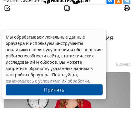
Читать ГАРАНТ.РУ в
Новости
и
Дзен
Срок согласования заключения
Мы обрабатываем локальные данные
браузера и используем инструменты
контракта с единственным
аналитики в целях улучшения и обеспечения
контрагентом сократили
работоспособности сайта, статистических
исследований и обзоров. Вы можете
7 августа 2026 16:55
Бизнес
запретить обработку указанных данных в
настройках браузера. Пожалуйста,
ознакомьтесь с условиями их обработки
.
Принять