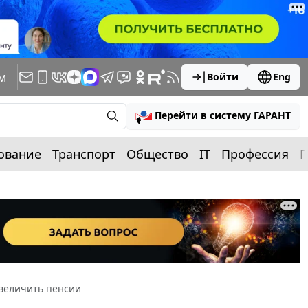
м
Войти
Eng
Перейти в систему ГАРАНТ
ование
Транспорт
Общество
IT
Профессия
П
увеличить пенсии