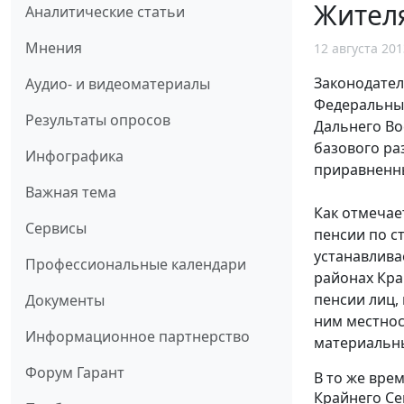
Жителя
Аналитические статьи
Мнения
12 августа 201
Законодател
Аудио- и видеоматериалы
Федеральный
Результаты опросов
Дальнего Во
базового ра
Инфографика
приравненны
Важная тема
Как отмечае
Сервисы
пенсии по с
устанавлива
Профессиональные календари
районах Кра
пенсии лиц,
Документы
ним местнос
Информационное партнерство
материальны
Форум Гарант
В то же вре
Крайнего Се