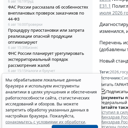
6 авг 16:19
Труд
Е31.1
Полигл
ФАС России рассказала об особенностях
июля 2026 го
внеплановых проверок заказчиков по
44-ФЗ
Диагностиру
6 авг 16:00
Проверки
Процедуру приостановки или запрета
изменился, 
реализации опасной продукции
оптимизируют
Перечень ис
6 авг 15:39
Бизнес
(добавлены 
ФНС России планирует урегулировать
экстерриториальный порядок
Новый станд
рассмотрения жалоб
6 авг 15:15
Налоги и бухучет
Теги:
2026
,
гос
Какую статью КОСГУ выбрать для учета
Источник:
Си
Мы обрабатываем локальные данные
расходов на аренду виртуального
Читать ГАРАНТ
браузера и используем инструменты
сервера
Подписать
аналитики в целях улучшения и обеспечения
6 авг 14:54
Бюджетный учет
Документы п
работоспособности сайта, статистических
Президент РФ отменил спецрежим для
Федеральный з
исследований и обзоров. Вы можете
депозитов физлиц из недружественных
Читайте такж
запретить обработку указанных данных в
стран
Вступил в си
настройках браузера. Пожалуйста,
Минздрав Рос
6 авг 14:31
Общество
ознакомьтесь с условиями их обработки
.
Минздрав Рос
Социальный вычет на лечение
Регионы получ