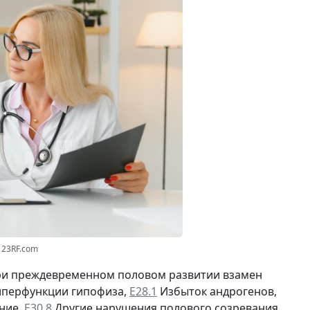
123RF.com
при преждевременном половом развитии взамен
иперфункции гипофиза,
Е28.1
Избыток андрогенов,
ние,
Е30.8
Другие нарушения полового созревания,