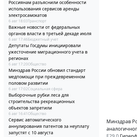
Россиянам разъяснили особенности
использования сервисов аренды
электросамокатов
6 авг 18:03
Транспорт
Важные новости от федеральных
органов власти в третьей декаде июля
6 авг 17:46
Бюджетный учет
Депутаты Госдумы инициировали
ужесточение миграционного учета в
регионах
6 авг 17:20
Общество
Минздрав России обновил стандарт
медпомощи при преждевременном
половом развитии
6 авг 17:02
Социальная сфера
Выборочные рубки леса для
строительства рекреационных
объектов запретили
6 авг 16:41
Общество
Сервис автоматического
Минздрав Ро
аннулирования патентов за неуплату
аналогичног
запустят с 10 августа
Е29.0
Гиперф