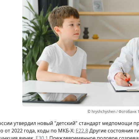
© hryshchyshen / Фотобанк 
ссии утвердил новый "детский" стандарт медпомощи 
о от 2022 года, коды по МКБ-Х:
Е22.8
Другие состояния г
ункция яичек,
Е30.1
Преждевременное половое созрева