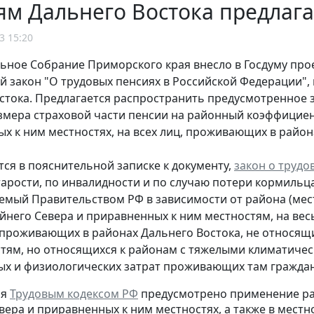
м Дальнего Востока предлаг
3 15:20
ьное Собрание Приморского края внесло в Госдуму про
 закон "О трудовых пенсиях в Российской Федерации"
стока. Предлагается распространить предусмотренное
змера страховой части пенсии на районный коэффициен
х к ним местностях, на всех лиц, проживающих в район
тся в пояснительной записке к документу,
закон о трудо
тарости, по инвалидности и по случаю потери кормиль
емый Правительством РФ в зависимости от района (ме
йнего Севера и приравненных к ним местностям, на вес
 проживающих в районах Дальнего Востока, не относящ
тям, но относящихся к районам с тяжелыми климатич
х и физиологических затрат проживающих там граждан
мя
Трудовым кодексом РФ
предусмотрено применение ра
вера и приравненных к ним местностях, а также в местн