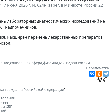
17 июня 2026 г. № 624н, зарег. в Минюсте России 22
чень лабораторных диагностических исследований не
КТ надпочечников.
лся. Расширен перечень лекарственных препаратов
озол).
нение
,
социальная сфера
,
физлица
,
Минздрав России
Перепечатка
вья граждан в Российской Федерации
"
итопении
улезе
при ХБП
ений