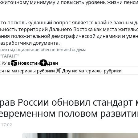
ожиточному минимуму и повысить уровень жизни пенси
что поскольку данный вопрос является крайне важным д
ьность территорий Дальнего Востока как места жительст
ния положительной демографической динамики и умень
азработчики документа.
роекты
,
социальное обеспечение
,
Госдума
 "ГАРАНТ"
.РУ в
Новости
и
Дзен
ся на материалы рубрики
Другие материалы рубрики
рав России обновил стандарт
евременном половом развити
 17:02