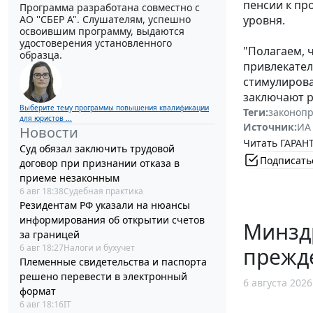
пенсии к пр
Программа разработана совместно с
АО ''СБЕР А". Слушателям, успешно
уровня.
освоившим программу, выдаются
удостоверения установленного
"Полагаем, 
образца.
привлекател
стимулирова
заключают р
Выберите тему программы повышения квалификации
Теги:
законоп
для юристов ...
Источник:
ИА
Новости
Читать ГАРАНТ
Суд обязал заключить трудовой
Подписать
договор при признании отказа в
приеме незаконным
6 авг 18:38
Судебная практика
Резидентам РФ указали на нюансы
информирования об открытии счетов
Минзд
за границей
6 авг 18:27
Налоги и бухучет
прежд
Племенные свидетельства и паспорта
решено перевести в электронный
6 августа 2026
формат
6 авг 18:16
IT