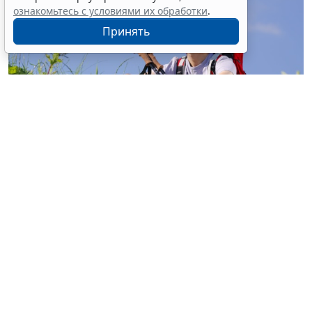
ознакомьтесь с условиями их обработки
.
Принять
© buccaneer / Фотобанк 123RF.com
Перевод участка из земель с/х назначения, не
относящихся к землям с/х угодий, в земли особо
охраняемых территорий и объектов (земли
рекреационного назначения) для строительства
объектов сельского туризма разрешен на основании
документации по планировке территории без
принятия акта о переводе такого участка из одной
категории в другую (
Федеральный закон от 4 августа