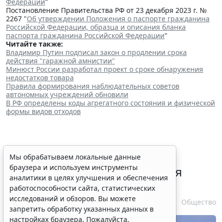
Федерации
"
Постановление Правительства РФ от 23 декабря 2023 г. №
2267 "
Об утверждении Положения о паспорте гражданина
Российской Федерации, образца и описания бланка
паспорта гражданина Российской Федерации
"
Читайте также:
Владимир Путин подписал закон о продлении срока
действия "гаражной амнистии"
Минюст России разработал проект о сроке обнаружения
недостатков товара
Правила формирования наблюдательных советов
автономных учреждений обновили
В РФ определены коды агрегатного состояния и физической
формы видов отходов
В РФ урегулировали вопросы
Мы обрабатываем локальные данные
браузера и используем инструменты
использования с/х земель для
аналитики в целях улучшения и обеспечения
сельского туризма
работоспособности сайта, статистических
исследований и обзоров. Вы можете
7 августа 2026 16:18
Общество
запретить обработку указанных данных в
настройках браузера. Пожалуйста,