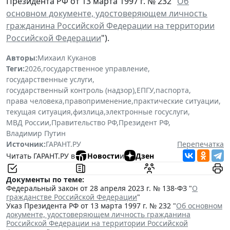
Президента РФ от 13 марта 1997 г. № 232 "
Об
основном документе, удостоверяющем личность
гражданина Российской Федерации на территории
Российской Федерации
").
Авторы:
Михаил Куканов
Теги:
2026
,
государственное управление
,
государственные услуги
,
государственный контроль (надзор)
,
ЕПГУ
,
паспорта
,
права человека
,
правоприменение
,
практические ситуации
,
текущая ситуация
,
физлица
,
электронные госуслуги
,
МВД России
,
Правительство РФ
,
Президент РФ
,
Владимир Путин
Источник:
ГАРАНТ.РУ
Перепечатка
Читать ГАРАНТ.РУ в
Новости
и
Дзен
Документы по теме:
Федеральный закон от 28 апреля 2023 г. № 138-ФЗ "
О
гражданстве Российской Федерации
"
Указ Президента РФ от 13 марта 1997 г. № 232 "
Об основном
документе, удостоверяющем личность гражданина
Российской Федерации на территории Российской