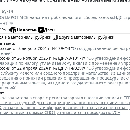
 Букач
РЮЛ
,
МРОТ
,
МСБ
,
налог на прибыль
,
налоги, сборы, взносы
,
НДС
,
ст
АНТ.РУ
.РУ в
Новости
и
Дзен
ся на материалы рубрики
Другие материалы рубрики
о теме:
акон от 8 августа 2001 г. №129-ФЗ "
О государственной регист
телей
"
ссии от 26 ноября 2025 г. № ЕД-7-3/1017@ "
Об утверждении фор
кларации по налогу, уплачиваемому в связи с применением уп
ссии от 22 апреля 2024 г. № ЕД-7-14/329@ "
Об утверждении фор
 субъекту малого или среднего предпринимательства, из Едино
сведения о принятии решения о прекращении процедуры исклю
 предпринимательства, из Единого государственного реестра ю
явлений
"
е:
ал заявителя в споре с регистратором о внесении записи в Е
аключить трудовой договор при признании отказа в приеме нез
Ф указали на нюансы информирования об открытии счетов за 
ный платеж в рамках СПОТ учитывается в расходах по УСН