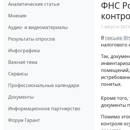
ФНС Ро
Аналитические статьи
контр
Мнения
1 августа 2013
Аудио- и видеоматериалы
В
письме ФНС
Результаты опросов
налогового 
Инфографика
Так, докуме
Важная тема
инвентариза
помещений, 
Сервисы
истребовани
понятых.
Профессиональные календари
Документы
Кроме того,
документы п
Информационное партнерство
Помимо этог
Форум Гарант
контроля ос