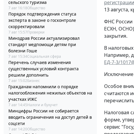
регистрации
сельского туризма
7 авг 16:18
Общество
13 августа, 
Порядок подтверждения статуса
эксперта в законе о госконтроле
ФНС России 
скорректировали
ЕСХН, ОСНО)
7 авг 15:57
Проверки
закрытия.
Минздрав России актуализировал
стандарт медпомощи детям при
В налоговых
болезни Гоше
Например, д
7 авг 15:34
Социальная сфера
ЕД-7-3/1017
Перечень случаев изменения
существенных условий контракта
Исключение 
решили дополнить
7 авг 15:02
Бизнес
Особое вним
Гражданам напомнили о порядке
считаются и
налогообложения нежилых объектов на
участках ИЖС
перечислить
7 авг 14:45
Налоги и бухучет
Минцифры России не собирается
Налоговая с
вводить ограничения на доступ детей в
форме, утв
соцсети
сервис "Гос
7 авг 14:20
Общество
предоставит