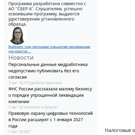
Программа разработана совместно с
АО ''СБЕР А". Слушателям, успешно
освоившим программу, выдаются
удостоверения установленного
образца.
Выберите тему программы повышения квалификации
для юристов ...
Новости
Персональные данные медработника
недопустимо публиковать без его
согласия
7 авг 18:27
Судебная практика
ФНС России рассказала малому бизнесу
о порядке упрощенной ликвидации
компании
7 авг 18:16
Налоги и бухучет
Правовую охрану цифровых технологий
в России расширят с 1 января 2027
года
Налоговые о
7 авг 18:04
IT