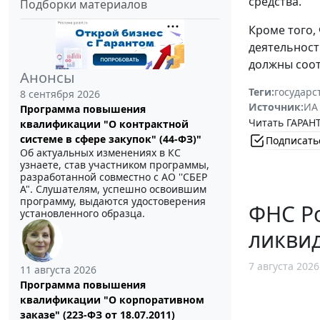
средства.
Подборки материалов
Кроме того,
деятельност
должны соот
Анонсы
Теги:
государс
8 сентября 2026
Источник:
ИА
Программа повышения
Читать ГАРАНТ
квалификации "О контрактной
системе в сфере закупок" (44-ФЗ)"
Подписать
Об актуальных изменениях в КС
узнаете, став участником программы,
разработанной совместно с АО ''СБЕР
А". Слушателям, успешно освоившим
программу, выдаются удостоверения
ФНС Ро
установленного образца.
ликви
7 августа 2026
11 августа 2026
Программа повышения
квалификации "О корпоративном
заказе" (223-ФЗ от 18.07.2011)