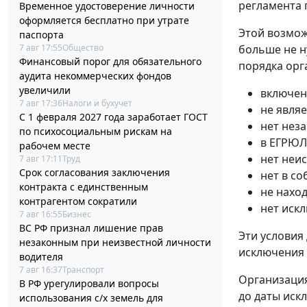
регламента 
Временное удостоверение личности
оформляется бесплатно при утрате
Этой возмож
паспорта
больше не н
7 авг 17:55
Общество
Финансовый порог для обязательного
порядка орг
аудита некоммерческих фондов
увеличили
включен
7 авг 17:36
Налоги и бухучет
не явля
С 1 февраля 2027 года заработает ГОСТ
нет нез
по психосоциальным рискам на
в ЕГРЮЛ
рабочем месте
нет неи
7 авг 17:11
Труд
Срок согласования заключения
нет в с
контракта с единственным
не нахо
контрагентом сократили
нет иск
7 авг 16:55
Бизнес
ВС РФ признал лишение прав
Эти условия
незаконным при неизвестной личности
исключения
водителя
7 авг 16:37
Транспорт
Организация
В РФ урегулировали вопросы
до даты иск
использования с/х земель для