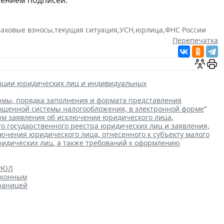
раховые взносы
,
текущая ситуация
,
УСН
,
юрлица
,
ФНС России
Перепечатка
рации юридических лиц и индивидуальных
мы, порядка заполнения и формата представления
рощенной системы налогообложения, в электронной форме
"
м заявления об исключении юридического лица,
го государственного реестра юридических лиц и заявления,
чения юридического лица, отнесенного к субъекту малого
ридических лиц, а также требований к оформлению
ГРЮЛ
аконным
границей