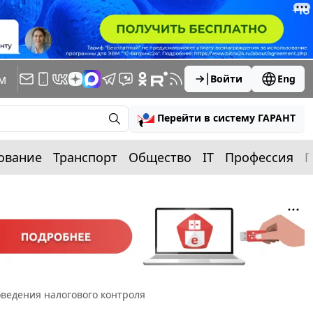
м
Войти
Eng
Перейти в систему ГАРАНТ
ование
Транспорт
Общество
IT
Профессия
П
ведения налогового контроля