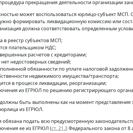
процедура прекращения деятельности организации зани
ностью может воспользоваться юрлицо-субъект МСП. 
ужно формировать ликвидационную комиссию или сост
анизация должна соответствовать определенным услов
а в реестр субъектов МСП;
ется плательщиком НДС;
авершенных расчетов с кредиторами;
 нет недостоверных сведений;
сполненной обязанности по уплате налоговой задолжен
обственности недвижимого имущества/транспорта;
дится в процессе ликвидации, реорганизации;
лючения из ЕГРЮЛ по решению регистрирующего органа
 должны быть выполнены как на момент представления 
 юрлица из ЕГРЮЛ.
 обязана подать всю предусмотренную законодательств
лючения ее из ЕГРЮЛ (
ст. 21.3
Федерального закона от 8 а