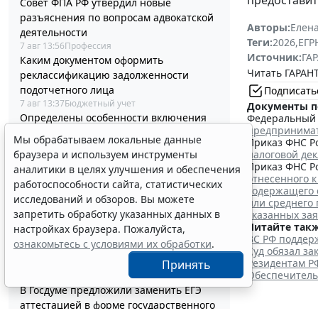
Совет ФПА РФ утвердил новые
разъяснения по вопросам адвокатской
Авторы:
Елена
деятельности
Теги:
2026
,
ЕГ
7 авг 13:56
Профессия
Источник:
ГАР
Каким документом оформить
Читать ГАРАНТ
реклассификацию задолженности
подотчетного лица
Подписать
7 авг 13:37
Бюджетный учет
Документы п
Определены особенности включения
Федеральный з
предпринима
частных медорганизаций в реестр
Мы обрабатываем локальные данные
Приказ ФНС Ро
системы ОМС
налоговой де
браузера и используем инструменты
7 авг 13:19
Социальная сфера
Приказ ФНС Ро
аналитики в целях улучшения и обеспечения
Спецрежим НПД вправе применять
отнесенного к
работоспособности сайта, статистических
несовершеннолетние в возрасте от 14
содержащего 
исследований и обзоров. Вы можете
или среднего
до 18 лет
запретить обработку указанных данных в
указанных за
7 авг 12:58
Налоги и бухучет
Читайте такж
настройках браузера. Пожалуйста,
При госрегистрации судна определят
ВС РФ поддерж
ознакомьтесь с условиями их обработки
.
соответствие идентифицирующим
Суд обязал з
признакам
Резидентам Р
Принять
Обеспечитель
7 авг 12:34
Транспорт
В Госдуме предложили заменить ЕГЭ
аттестацией в форме государственного