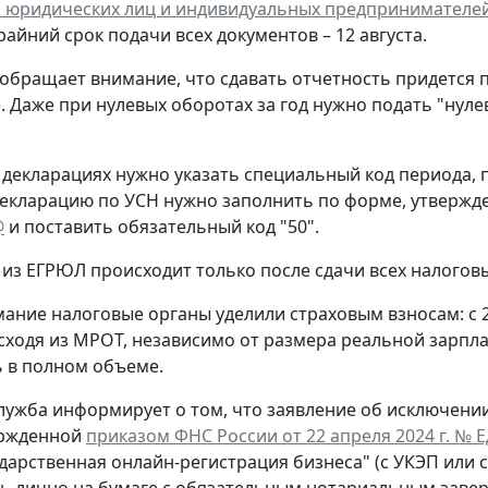
 юридических лиц и индивидуальных предпринимателе
крайний срок подачи всех документов – 12 августа.
обращает внимание, что сдавать отчетность придется 
. Даже при нулевых оборотах за год нужно подать "нул
 декларациях нужно указать специальный код периода
екларацию по УСН нужно заполнить по форме, утверж
@
и поставить обязательный код "50".
из ЕГРЮЛ происходит только после сдачи всех налогов
ание налоговые органы уделили страховым взносам: с 
сходя из МРОТ, независимо от размера реальной зарпла
 в полном объеме.
лужба информирует о том, что заявление об исключени
ержденной
приказом ФНС России от 22 апреля 2024 г. № 
ударственная онлайн-регистрация бизнеса" (с УКЭП или 
ь лично на бумаге с обязательным нотариальным заве