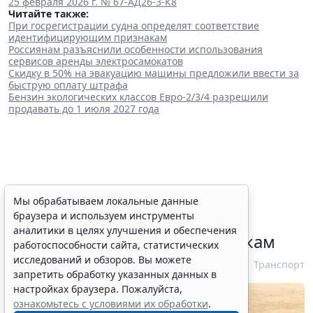
25 февраля 2026 г. № 67-АД26-3-К8
Читайте также:
При госрегистрации судна определят соответствие
идентифицирующим признакам
Россиянам разъяснили особенности использования
сервисов аренды электросамокатов
Скидку в 50% на эвакуацию машины предложили ввести за
быструю оплату штрафа
Бензин экологических классов Евро-2/3/4 разрешили
продавать до 1 июля 2027 года
При госрегистрации судна
Мы обрабатываем локальные данные
браузера и используем инструменты
определят соответствие
аналитики в целях улучшения и обеспечения
идентифицирующим признакам
работоспособности сайта, статистических
исследований и обзоров. Вы можете
7 августа 2026 12:34
Транспорт
запретить обработку указанных данных в
настройках браузера. Пожалуйста,
ознакомьтесь с условиями их обработки
.