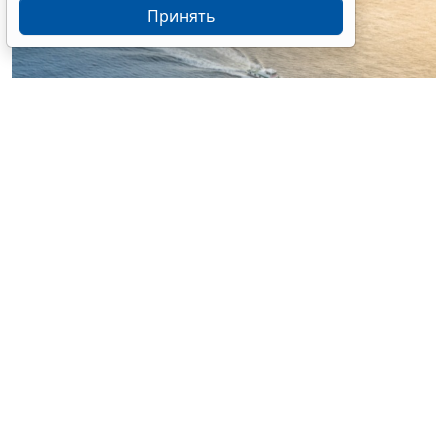
Принять
© nonchanon / Фотобанк 123RF.com
Российские организации, уполномоченные на
классификацию и освидетельствование судов, будут
издавать правила и выдавать удостоверения об
определении вместимости судна упрощенным
способом, удостоверение о соответствии тары для
перевозки груза морем, включая контейнеры,
требованиям международных договоров. Уточнен
перечень судовых документов (
Федеральный закон
от 4 августа 2026 г. № 302-ФЗ
).