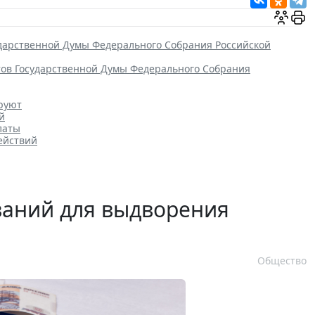
ударственной Думы Федерального Собрания Российской
тов Государственной Думы Федерального Собрания
ируют
й
латы
ействий
ваний для выдворения
Общество