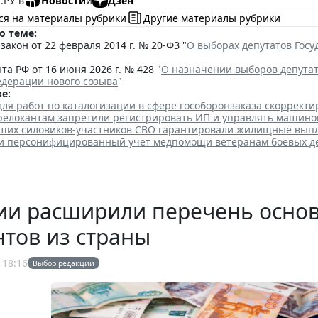
.РУ в
Новости
и
Дзен
ся на материалы рубрики
Другие материалы рубрики
о теме:
акон от 22 февраля 2014 г. № 20-ФЗ "
О выборах депутатов Гос
та РФ от 16 июня 2026 г. № 428 "
О назначении выборов депута
едерации нового созыва
"
е:
для работ по каталогизации в сфере гособоронзаказа скоррект
елокантам запретили регистрировать ИП и управлять машино
ших силовиков-участников СВО гарантировали жилищные вып
ли персонифицированный учет медпомощи ветеранам боевых д
сии расширили перечень осно
тов из страны
 18:16
Выбор редакции