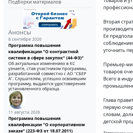
товаров и у
Подборки материалов
профессиона
Вторая стра
производите
Анонсы
Ее предпола
8 сентября 2026
соблюдением
Программа повышения
уточнить пе
квалификации "О контрактной
системе в сфере закупок" (44-ФЗ)"
Об актуальных изменениях в КС
Премьер-ми
узнаете, став участником программы,
товаров оче
разработанной совместно с АО ''СБЕР
Всего в инду
А". Слушателям, успешно освоившим
программу, выдаются удостоверения
промышленно
установленного образца.
Глава прави
первую очер
11 августа 2026
словам, дол
Программа повышения
детской про
квалификации "О корпоративном
заказе" (223-ФЗ от 18.07.2011)
Теги:
промышл