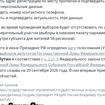
ть адрес регистрации по месту прописки и подтвердить
 персональные данные.
дить номер контактного телефона.
ть и подтвердить актуальность этих данных.
то во время проведения выборов будет отсутствовать по
ирательный участок (выборы в нижнюю палату парламен
утри субъекта для жителей 56 регионов).
то в июне Президент РФ определил
дату
голосования (Ук
выборов депутатов Государственной Думы Федеральног
Путин
в соответствии с
ч. 2 ст. 5
Федерального закона от 
нной Думы Федерального Собрания Российской Федера
ого созыва на 20 сентября 2026 года. В них впервые при
областей.
ил Куканов
оры
,
государственное управление
,
государственные услуги
,
госу
ация
,
физлица
,
Госдума
,
Президент РФ
,
ЦИК России
,
Владимир Пути
АНТ.РУ