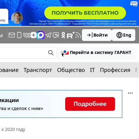
м
Войти
Eng
Перейти в систему ГАРАНТ
ование
Транспорт
Общество
IT
Профессия
П
к 2020 году