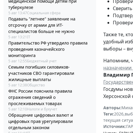
Провери
медицинской помощи детям при
туберкулезе
Сверить
5 авг 13:47
Социальная сфера
Подтвер
Подавать "летнее" заявление на
Провери
отсрочку от армии для ИТ-
специалистов больше не нужно
Также те, к
5 авг 13:21
IT
удобный изб
Правительство РФ утвердило правила
выборы – вн
проведения казначейского
мониторинга
Напомним, ч
5 авг 12:55
Бюджетный учет
Семьям погибших силовиков-
назначении 
участников СВО гарантировали
Владимир 
жилищные выплаты
Государстве
5 авг 12:38
Общество
Госдумы нов
ФНС России пояснила правила
Херсонской 
отражения сведений о
прослеживаемых товарах
Авторы:
Миха
5 авг 12:10
Налоги и бухучет
Теги:
2026
,
выб
Обращение цифровых валют и
текущая ситу
цифровых прав урегулировали
Источник:
ГАР
отдельным законом