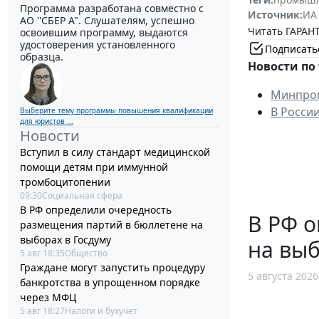
Программа разработана совместно с
Источник:
ИА
АО ''СБЕР А". Слушателям, успешно
Читать ГАРАНТ
освоившим программу, выдаются
удостоверения установленного
Подписать
образца.
Новости по 
Минпром
В России
Выберите тему программы повышения квалификации
для юристов ...
Новости
Вступил в силу стандарт медицинской
помощи детям при иммунной
тромбоцитопении
09:30
Социальная сфера
В РФ определили очередность
В РФ 
размещения партий в бюллетене на
выборах в Госдуму
на выб
5 авг 18:35
Общество
Граждане могут запустить процедуру
5 августа 2026
банкротства в упрощенном порядке
через МФЦ
5 авг 18:27
Налоги и бухучет