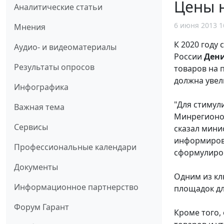
Цены н
Аналитические статьи
6 июня 2013 1
Мнения
К 2020 году
Аудио- и видеоматериалы
России
Дени
Результаты опросов
товаров на 
должна увел
Инфографика
"Для стимул
Важная тема
Минрегионом
Сервисы
сказал мини
информирова
Профессиональные календари
сформулиров
Документы
Одним из кл
Информационное партнерство
площадок дл
Форум Гарант
Кроме того,