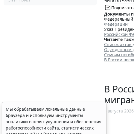
Читать ГАРАНТ
5 авг 11:44
IT
Подписать
Документы п
Федеральный з
Федерации
"
Указ Президен
Российской Ф
Читайте такж
Список актов 
Осужденным р
Семьям погиб
В России вве
В Рос
мигран
Мы обрабатываем локальные данные
5 августа 2026
браузера и используем инструменты
аналитики в целях улучшения и обеспечения
работоспособности сайта, статистических