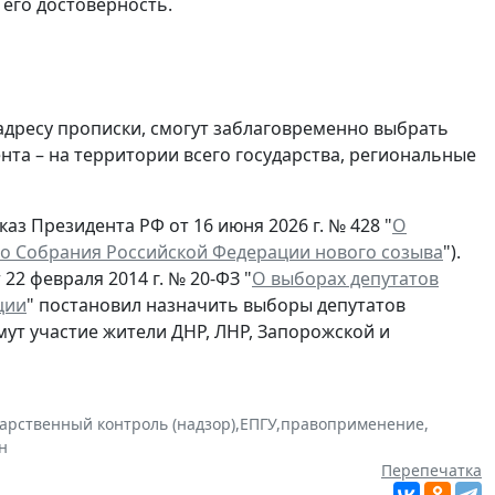
 его достоверность.
 адресу прописки, смогут заблаговременно выбрать
та – на территории всего государства, региональные
аз Президента РФ от 16 июня 2026 г. № 428 "
О
о Собрания Российской Федерации нового созыва
").
22 февраля 2014 г. № 20-ФЗ "
О выборах депутатов
ции
" постановил назначить выборы депутатов
мут участие жители ДНР, ЛНР, Запорожской и
дарственный контроль (надзор)
,
ЕПГУ
,
правоприменение
,
н
Перепечатка