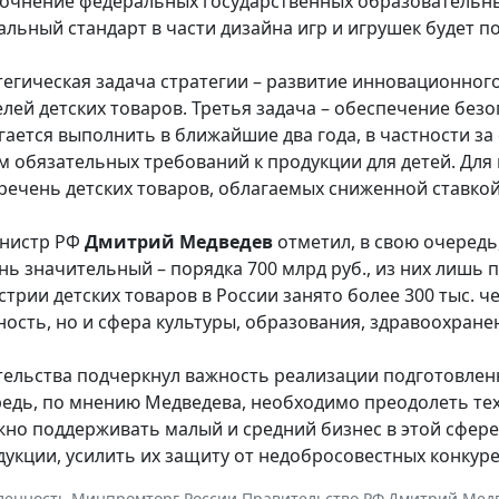
точнение федеральных государственных образовательны
льный стандарт в части дизайна игр и игрушек будет по
тегическая задача стратегии – развитие инновационног
лей детских товаров. Третья задача – обеспечение безоп
гается выполнить в ближайшие два года, в частности за
 обязательных требований к продукции для детей. Для
речень детских товаров, облагаемых сниженной ставкой
нистр РФ
Дмитрий Медведев
отметил, в свою очередь
нь значительный – порядка 700 млрд руб., из них лишь 
стрии детских товаров в России занято более 300 тыс. ч
сть, но и сфера культуры, образования, здравоохране
тельства подчеркнул важность реализации подготовленн
едь, по мнению Медведева, необходимо преодолеть техн
жно поддерживать малый и средний бизнес в этой сфере
дукции, усилить их защиту от недобросовестных конкур
енность
,
Минпромторг России
,
Правительство РФ
,
Дмитрий Мед