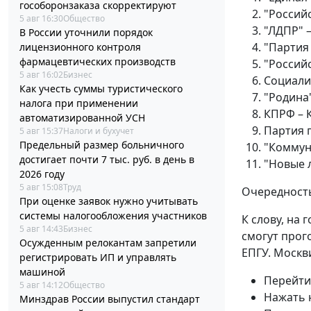
гособоронзаказа скорректируют
"Россий
5 авг 16:30
Общество
"ЛДПР" 
В России уточнили порядок
"Партия
лицензионного контроля
фармацевтических производств
"Российс
5 авг 16:02
Бизнес
Социали
Как учесть суммы туристического
"Родина"
налога при применении
КПРФ – 
автоматизированной УСН
Партия 
5 авг 15:37
Налоги и бухучет
Предельный размер больничного
"Коммун
достигает почти 7 тыс. руб. в день в
"Новые 
2026 году
5 авг 15:08
Труд
Очередность
При оценке заявок нужно учитывать
системы налогообложения участников
К слову, на 
5 авг 14:43
Бизнес
смогут прог
Осужденным релокантам запретили
ЕПГУ. Москв
регистрировать ИП и управлять
машиной
Перейти
5 авг 14:12
Общество
Нажать 
Минздрав России выпустил стандарт