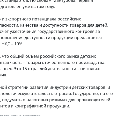
х стандартов. По словам Мантурова, первый
дготовлен уже в этом году.
о и экспортного потенциала российских
асности, качества и доступности товаров для детей.
 счет ужесточения государственного контроля за
 повышения доступности продукции предлагается
 НДС – 10%.
, что общий объем российского рынка детских
пятая часть – товары отечественного производства.
еловек. Это 15 отраслей деятельности – не только
ния.
ой стратегии развития индустрии детских товаров. В
ологическую отсталость отрасли. Государство, по его
, подумать о налоговых режимах для производителей
ентов и контрафактной продукции.
ведев
,
Денис Мантуров