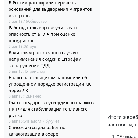
В России расширили перечень
оснований для выдворения мигрантов
из страны
5 авг 18:16
Общество
Работодатель вправе учитывать
опасность от БПЛА при оценке
профрисков
5 авг 18:03
Труд
Водителям рассказали о случаях
неприменения скидки к штрафам
за нарушение ПДД
5 авг 17:45
Транспорт
Налогоплательщикам напомнили об
упрощенном порядке регистрации ККТ
через ЛК
5 авг 17:12
Бизнес
Глава государства утвердил поправки в
НК РФ для стабилизации топливного
рынка
Итоги жереб
5 авг 16:54
Налоги и бухучет
частности, 
Список актов для работ по
каталогизации в сфере
"Единая 