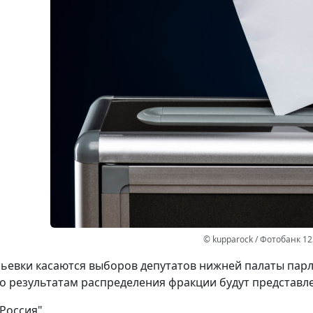
© kupparock / Фотобанк 1
ьевки касаются выборов депутатов нижней палаты парл
по результатам распределения фракции будут представл
Россия".