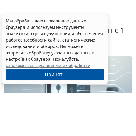
Правовую охрану цифровых
Мы обрабатываем локальные данные
браузера и используем инструменты
технологий в России расширят с 1
аналитики в целях улучшения и обеспечения
января 2027 года
работоспособности сайта, статистических
исследований и обзоров. Вы можете
7 августа 2026 18:04
IT
запретить обработку указанных данных в
настройках браузера. Пожалуйста,
ознакомьтесь с условиями их обработки
.
Принять
© perfectpixelshunter / Фотобанк 123RF.com