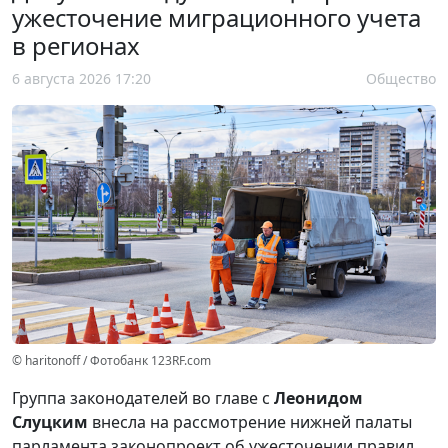
ужесточение миграционного учета
в регионах
6 августа 2026 17:20
Общество
© haritonoff / Фотобанк 123RF.com
Группа законодателей во главе с
Леонидом
Слуцким
внесла на рассмотрение нижней палаты
парламента законопроект об ужесточении правил