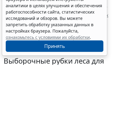
Данные об иностранных гражданах без права на
аналитики в целях улучшения и обеспечения
нахождение в РФ попадают в реестр
работоспособности сайта, статистических
Президент утвердил поправки о дополнительных
исследований и обзоров. Вы можете
требованиях к трудовым мигрантам
запретить обработку указанных данных в
настройках браузера. Пожалуйста,
ознакомьтесь с условиями их обработки
.
Принять
Выборочные рубки леса для
строительства рекреационных
объектов запретили
6 августа 2026 16:41
Общество