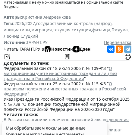
материалами к нему можно ознакомиться на официальном сайте
Госдумы.
Авторы:
Кристина Андреенкова
Теги:
2026
,
2027
,
государственный контроль (надзор)
,
инициативы
,
миграция
,
текущая ситуация
,
физлица
,
Госдума
,
Леонид Слуцкий
Источник:
ГАРАНТ.РУ
Перепечатка
Читать ГАРАНТ.РУ в
Новости
и
Дзен
Документы по теме:
Федеральный закон от 18 июля 2006 г. № 109-ФЗ "
О
миграционном учете иностранных граждан и лиц без
гражданства в Российской Федерации
"
Федеральный закон от 25 июля 2002 г. № 115-ФЗ "
О
правовом положении иностранных граждан в Российской
Федерации
"
Указ Президента Российской Федерации от 15 октября 2025
г. № 738 "О Концепции государственной миграционной
политики Российской Федерации на 2026-2030 годы"
Читайте также:
В России расширили перечень оснований для выдворения
мигрантов из страны
Мы обрабатываем локальные данные
Мигрантов с судимостью за любое преступление лишат
браузера и используем инструменты
права на прием в гражданство