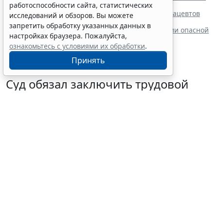
составить и где разместить
работоспособности сайта, статистических
Новые номенклатуры для медработников и фармацевтов
исследований и обзоров. Вы можете
вступят в силу с осени
запретить обработку указанных данных в
Процедуру приостановки или запрета реализации опасной
настройках браузера. Пожалуйста,
продукции оптимизируют
ознакомьтесь с условиями их обработки
.
Принять
Суд обязал заключить трудовой
договор при признании отказа в
приеме незаконным
6 августа 2026 18:38
Судебная практика