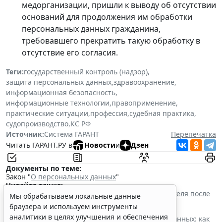
медорганизации, пришли к выводу об отсутствии
оснований для продолжения им обработки
персональных данных гражданина,
требовавшего прекратить такую обработку в
отсутствие его согласия.
Теги:
государственный контроль (надзор)
,
защита персональных данных
,
здравоохранение
,
информационная безопасность
,
информационные технологии
,
правоприменение
,
практические ситуации
,
профессия
,
судебная практика
,
судопроизводство
,
КС РФ
Источник:
Система ГАРАНТ
Перепечатка
Читать ГАРАНТ.РУ в
Новости
и
Дзен
Документы по теме:
Закон "
О персональных данных
"
Читайте также:
Прием на работу: как законно проверить соискателя после
Мы обрабатываем локальные данные
ужесточения ответственности за нарушение
браузера и используем инструменты
законодательства о персональных данных
аналитики в целях улучшения и обеспечения
Политика конфиденциальности персональных данных: как