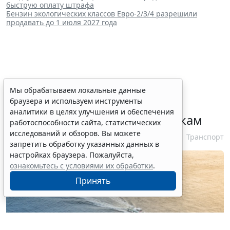
быструю оплату штрафа
Бензин экологических классов Евро-2/3/4 разрешили
продавать до 1 июля 2027 года
При госрегистрации судна
Мы обрабатываем локальные данные
браузера и используем инструменты
определят соответствие
аналитики в целях улучшения и обеспечения
идентифицирующим признакам
работоспособности сайта, статистических
исследований и обзоров. Вы можете
7 августа 2026 12:34
Транспорт
запретить обработку указанных данных в
настройках браузера. Пожалуйста,
ознакомьтесь с условиями их обработки
.
Принять