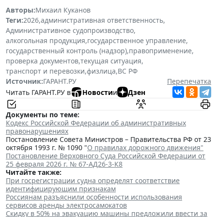
Авторы:
Михаил Куканов
Теги:
2026
,
административная ответственность
,
Административное судопроизводство
,
алкогольная продукция
,
государственное управление
,
государственный контроль (надзор)
,
правоприменение
,
проверка документов
,
текущая ситуация
,
транспорт и перевозки
,
физлица
,
ВС РФ
Источник:
ГАРАНТ.РУ
Перепечатка
Читать ГАРАНТ.РУ в
Новости
и
Дзен
Документы по теме:
Кодекс Российской Федерации об административных
правонарушениях
Постановление Совета Министров – Правительства РФ от 23
октября 1993 г. № 1090 "
О правилах дорожного движения"
Постановление Верховного Суда Российской Федерации от
25 февраля 2026 г. № 67-АД26-3-К8
Читайте также:
При госрегистрации судна определят соответствие
идентифицирующим признакам
Россиянам разъяснили особенности использования
сервисов аренды электросамокатов
Скидку в 50% на эвакуацию машины предложили ввести за