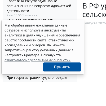
Совет ФПА РФ утвердил новые
В РФ у
разъяснения по вопросам адвокатской
деятельности
сельск
7 авг 13:56
Профессия
Каким документом оформить
7 августа 2026
реклассификацию задолженности
Мы обрабатываем локальные данные
подотчетного лица
браузера и используем инструменты
7 авг 13:37
Бюджетный учет
аналитики в целях улучшения и обеспечения
Определены особенности включения
работоспособности сайта, статистических
частных медорганизаций в реестр
исследований и обзоров. Вы можете
системы ОМС
запретить обработку указанных данных в
7 авг 13:19
Социальная сфера
настройках браузера. Пожалуйста,
Спецрежим НПД вправе применять
ознакомьтесь с условиями их обработки
.
несовершеннолетние в возрасте от 14
Принять
до 18 лет
7 авг 12:58
Налоги и бухучет
При госрегистрации судна определят
соответствие идентифицирующим
признакам
7 авг 12:34
Транспорт
В Госдуме предложили заменить ЕГЭ
аттестацией в форме государственного