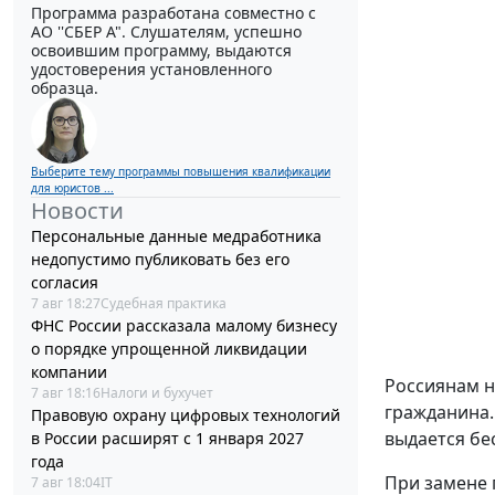
Программа разработана совместно с
АО ''СБЕР А". Слушателям, успешно
освоившим программу, выдаются
удостоверения установленного
образца.
Выберите тему программы повышения квалификации
для юристов ...
Новости
Персональные данные медработника
недопустимо публиковать без его
согласия
7 авг 18:27
Судебная практика
ФНС России рассказала малому бизнесу
о порядке упрощенной ликвидации
компании
Россиянам н
7 авг 18:16
Налоги и бухучет
гражданина.
Правовую охрану цифровых технологий
выдается бе
в России расширят с 1 января 2027
года
При замене 
7 авг 18:04
IT