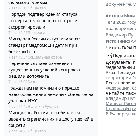
сельского туризма
документе, 
7 авг 16:18
Общество
Порядок подтверждения статуса
Авторы:
Миха
эксперта в законе о госконтроле
Теги:
2026
,
гос
скорректировали
правопримен
7 авг 15:57
Проверки
Владимир Пут
Минздрав России актуализировал
Источник:
ГАР
стандарт медпомощи детям при
Читать ГАРАНТ
болезни Гоше
Подписать
7 авг 15:34
Социальная сфера
Документы п
Перечень случаев изменения
Федеральный з
существенных условий контракта
Указ Президен
решили дополнить
территории Р
7 авг 15:02
Бизнес
Постановление
Федерации, о
Гражданам напомнили о порядке
Читайте такж
налогообложения нежилых объектов на
Владимир Пут
участках ИЖС
Минюст Росси
7 авг 14:45
Налоги и бухучет
Правила форм
Минцифры России не собирается
В РФ определ
вводить ограничения на доступ детей в
соцсети
7 авг 14:20
Общество