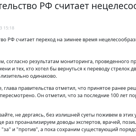
ельство РФ считает нецелесо
3 15:18
во РФ считает переход на зимнее время нецелесообра
ам, согласно результатам мониторинга, проведенного 
ени и тех, кто хотел бы вернуться к переводу стрелок 
близительно одинаково.
е, глава правительства отметил, что принятое ранее ре
пересмотрено. Он отметил, что за последние 100 лет п
вайте, не дергаясь, без излишней суеты поживем в этих
ще раз проанализируем доводы экспертов, врачей, позиц
е "за" и "против", а пока сохраним существующий поряд