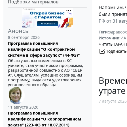
Подборки материалов
Напомним, ч
были принят
РФ от 31 авг
Анонсы
Теги:
здравоо
8 сентября 2026
Источник:
ИА
Программа повышения
Читать ГАРАНТ
квалификации "О контрактной
Подписать
системе в сфере закупок" (44-ФЗ)"
Об актуальных изменениях в КС
узнаете, став участником программы,
разработанной совместно с АО ''СБЕР
А". Слушателям, успешно освоившим
Време
программу, выдаются удостоверения
установленного образца.
утрате
7 августа 2026
11 августа 2026
Программа повышения
квалификации "О корпоративном
заказе" (223-ФЗ от 18.07.2011)