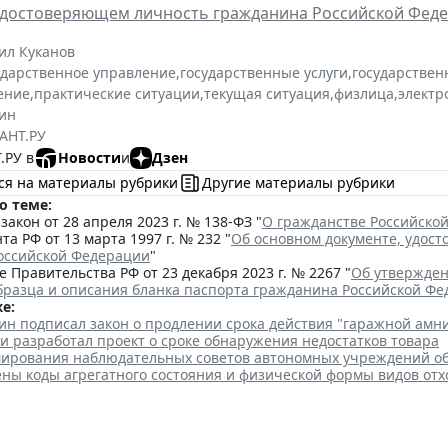
удостоверяющем личность гражданина Российской Фед
ил Куканов
ударственное управление
,
государственные услуги
,
государствен
ение
,
практические ситуации
,
текущая ситуация
,
физлица
,
электр
ин
АНТ.РУ
.РУ в
Новости
и
Дзен
ся на материалы рубрики
Другие материалы рубрики
о теме:
акон от 28 апреля 2023 г. № 138-ФЗ "
О гражданстве Российско
та РФ от 13 марта 1997 г. № 232 "
Об основном документе, удос
оссийской Федерации
"
 Правительства РФ от 23 декабря 2023 г. № 2267 "
Об утвержден
бразца и описания бланка паспорта гражданина Российской Ф
е:
ин подписал закон о продлении срока действия "гаражной амн
и разработал проект о сроке обнаружения недостатков товара
ирования наблюдательных советов автономных учреждений о
ены коды агрегатного состояния и физической формы видов отх