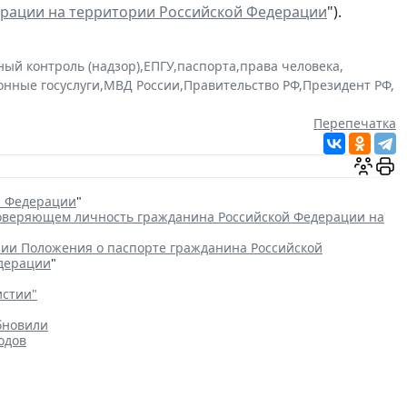
ерации на территории Российской Федерации
").
ный контроль (надзор)
,
ЕПГУ
,
паспорта
,
права человека
,
онные госуслуги
,
МВД России
,
Правительство РФ
,
Президент РФ
,
Перепечатка
й Федерации
"
товеряющем личность гражданина Российской Федерации на
ии Положения о паспорте гражданина Российской
едерации
"
истии"
бновили
одов