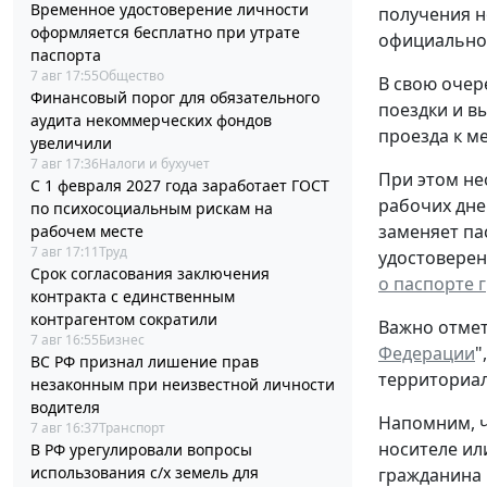
Временное удостоверение личности
получения н
оформляется бесплатно при утрате
официальном
паспорта
7 авг 17:55
Общество
В свою очер
Финансовый порог для обязательного
поездки и в
аудита некоммерческих фондов
проезда к ме
увеличили
7 авг 17:36
Налоги и бухучет
При этом не
С 1 февраля 2027 года заработает ГОСТ
рабочих дне
по психосоциальным рискам на
заменяет па
рабочем месте
7 авг 17:11
Труд
удостоверен
Срок согласования заключения
о паспорте 
контракта с единственным
контрагентом сократили
Важно отмет
7 авг 16:55
Бизнес
Федерации
"
ВС РФ признал лишение прав
территориал
незаконным при неизвестной личности
водителя
Напомним, ч
7 авг 16:37
Транспорт
носителе ил
В РФ урегулировали вопросы
использования с/х земель для
гражданина 