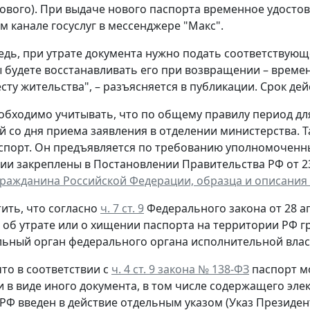
ового). При выдаче нового паспорта временное удостов
 канале госуслуг в мессенджере "Макс".
едь, при утрате документа нужно подать соответствующ
ы будете восстанавливать его при возвращении – време
сту жительства", – разъясняется в публикации. Срок дей
обходимо учитывать, что по общему правилу период д
й со дня приема заявления в отделении министерства. 
спорт. Он предъявляется по требованию уполномоченн
ии закреплены в Постановлении Правительства РФ от 23 
гражданина Российской Федерации, образца и описания
ить, что согласно
ч. 7 ст. 9
Федерального закона от 28 ап
, об утрате или о хищении паспорта на территории РФ 
ьный орган федерального органа исполнительной власт
то в соответствии с
ч. 4 ст. 9 закона № 138-ФЗ
паспорт м
и в виде иного документа, в том числе содержащего эл
РФ введен в действие отдельным указом (Указ Президента