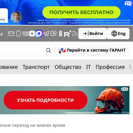
м
Войти
Eng
Перейти в систему ГАРАНТ
ование
Транспорт
Общество
IT
Профессия
П
азным переход на зимнее время