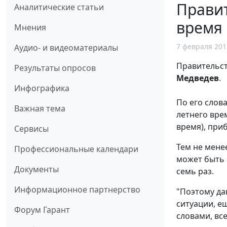
Правит
Аналитические статьи
время
Мнения
7 февраля 201
Аудио- и видеоматериалы
Правительст
Результаты опросов
Медведев
.
Инфографика
По его слов
Важная тема
летнего врем
время), при
Сервисы
Тем не мене
Профессиональные календари
может быть 
Документы
семь раз.
Информационное партнерство
"Поэтому да
ситуации, е
Форум Гарант
словами, вс