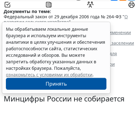
Документы по теме:
Федеральный закон от 29 декабря 2006 года № 264-ФЗ "
О
развитии сельского хозяйства
"
Читайте также:
Мы обрабатываем локальные данные
Как учесть суммы туристического налога при применении
браузера и используем инструменты
автоматизированной УСН
аналитики в целях улучшения и обеспечения
Роспотребнадзор описал алгоритм действий при заселении
в гостиничный номер
работоспособности сайта, статистических
В России появится единая цифровая платформа для
исследований и обзоров. Вы можете
туристической отрасли
запретить обработку указанных данных в
Роспотребнадзор рассказал о правах клиентов при
настройках браузера. Пожалуйста,
приобретении летних туров
ознакомьтесь с условиями их обработки
.
Принять
Минцифры России не собирается
вводить ограничения на доступ
детей в соцсети
7 августа 2026 14:20
Общество