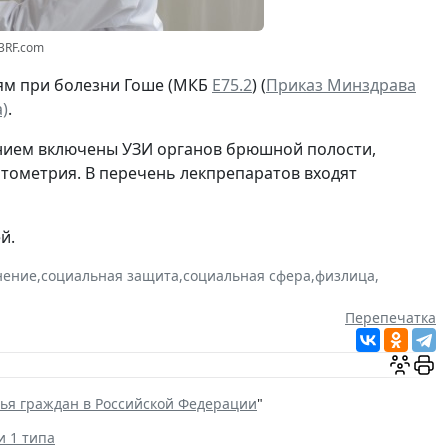
23RF.com
ям при болезни Гоше (МКБ
Е75.2
) (
Приказ Минздрава
)
.
ением включены УЗИ органов брюшной полости,
итометрия. В перечень лекпрепаратов входят
й.
нение
,
социальная защита
,
социальная сфера
,
физлица
,
Перепечатка
вья граждан в Российской Федерации
"
и 1 типа