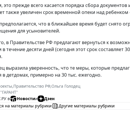
м, это прежде всего касается порядка сбора документов
дет также увеличен срок временной опеки над ребенком –
 предполагается, что в ближайшее время будет снято 
щения для усыновителей.
о, в Правительстве РФ предлагают вернуться к возмож
 в течение десяти дней (сегодня этот срок составляет 3
.
ец выразила уверенность, что те меры, которые предлаг
 в детдомах, примерно на 30 тыс. ежегодно.
роекты
,
Правительство РФ
,
Ольга Голодец
 "ГАРАНТ"
.РУ в
Новости
и
Дзен
ся на материалы рубрики
Другие материалы рубрики