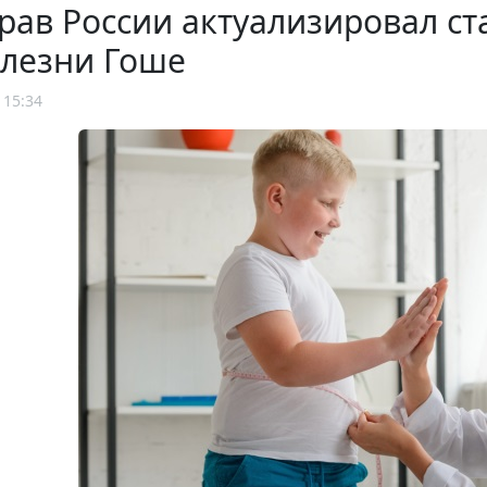
рав России актуализировал с
олезни Гоше
 15:34