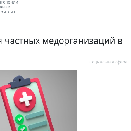
итопении
улезе
при ХБП
 частных медорганизаций в
Социальная сфера