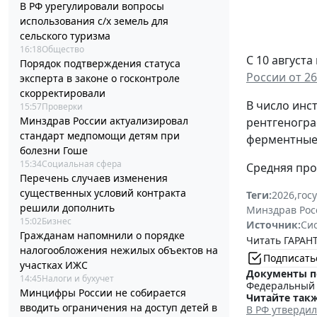
В РФ урегулировали вопросы
использования с/х земель для
сельского туризма
16:18
Общество
С 10 август
Порядок подтверждения статуса
России от 26
эксперта в законе о госконтроле
скорректировали
В число инс
15:57
Проверки
Минздрав России актуализировал
рентгеногра
стандарт медпомощи детям при
ферментные 
болезни Гоше
15:34
Социальная сфера
Средняя про
Перечень случаев изменения
существенных условий контракта
Теги:
2026
,
гос
решили дополнить
Минздрав Рос
15:02
Бизнес
Источник:
Си
Гражданам напомнили о порядке
Читать ГАРАНТ
налогообложения нежилых объектов на
Подписать
участках ИЖС
Документы п
14:45
Налоги и бухучет
Федеральный з
Минцифры России не собирается
Читайте такж
вводить ограничения на доступ детей в
В РФ утверди