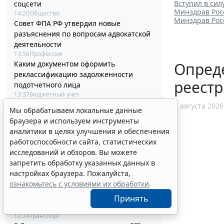
Вступил в си
соцсети
Минздрав Рос
14:20
Общество
Минздрав Рос
Совет ФПА РФ утвердил новые
разъяснения по вопросам адвокатской
деятельности
13:56
Профессия
Опред
Каким документом оформить
реклассификацию задолженности
реест
подотчетного лица
13:37
Бюджетный учет
Определены особенности включения
7 августа 2026
Мы обрабатываем локальные данные
частных медорганизаций в реестр
браузера и используем инструменты
системы ОМС
аналитики в целях улучшения и обеспечения
13:19
Социальная сфера
работоспособности сайта, статистических
Спецрежим НПД вправе применять
исследований и обзоров. Вы можете
несовершеннолетние в возрасте от 14
запретить обработку указанных данных в
до 18 лет
настройках браузера. Пожалуйста,
12:58
Налоги и бухучет
ознакомьтесь с условиями их обработки
.
При госрегистрации судна определят
соответствие идентифицирующим
Принять
признакам
12:34
Транспорт