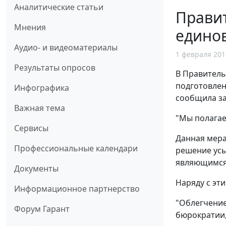
Аналитические статьи
Прави
Мнения
едино
Аудио- и видеоматериалы
1 февраля 201
Результаты опросов
В Правитель
подготовлен
Инфографика
сообщила за
Важная тема
"Мы полагаем
Сервисы
Данная мера
Профессиональные календари
решение усы
являющимся 
Документы
Наряду с эт
Информационное партнерство
"Облегчение
Форум Гарант
бюрократии, 