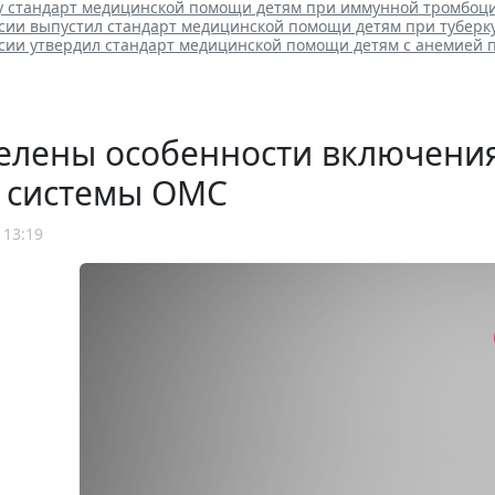
лу стандарт медицинской помощи детям при иммунной тромбоц
сии выпустил стандарт медицинской помощи детям при туберк
сии утвердил стандарт медицинской помощи детям с анемией 
елены особенности включения
р системы ОМС
 13:19