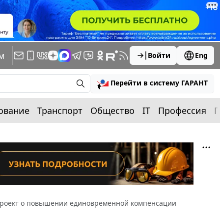
м
Войти
Eng
Перейти в систему ГАРАНТ
ование
Транспорт
Общество
IT
Профессия
П
проект о повышении единовременной компенсации