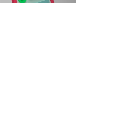
3RF.com
рганизаций системы ОМС (для работы в системе в 2027
ентября 2026 года направить уведомление (о включении
 деятельность в сфере ОМС. Уведомление подается по
ипальных и госучреждений здравоохранения
пециалистов, которые работают под руководством
дования реципиента и подготовки к трансфузии