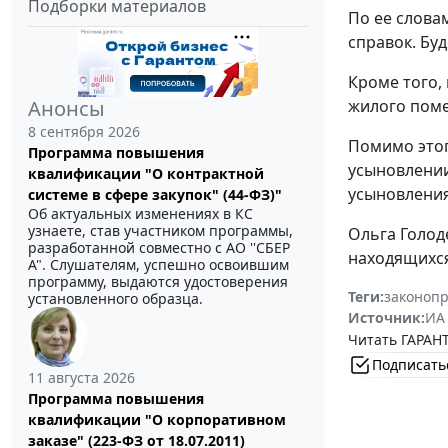
Подборки материалов
По ее слова
справок. Бу
Кроме того,
жилого поме
Анонсы
8 сентября 2026
Помимо этог
Программа повышения
усыновлении
квалификации "О контрактной
усыновления
системе в сфере закупок" (44-ФЗ)"
Об актуальных изменениях в КС
узнаете, став участником программы,
Ольга Голод
разработанной совместно с АО ''СБЕР
находящихся
А". Слушателям, успешно освоившим
программу, выдаются удостоверения
Теги:
законоп
установленного образца.
Источник:
ИА
Читать ГАРАНТ
Подписать
11 августа 2026
Программа повышения
квалификации "О корпоративном
заказе" (223-ФЗ от 18.07.2011)