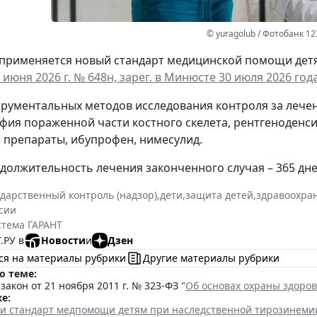
© yuragolub / Фотобанк 1
а применяется новый стандарт медицинской помощи дет
 июня 2026 г. № 648н, зарег. в Минюсте 30 июля 2026 года
трументальных методов исследования контроля за леч
фия пораженной части костного скелета, рентгеноденс
препараты, ибупрофен, нимесулид.
должительность лечения законченного случая – 365 дне
ударственный контроль (надзор)
,
дети
,
защита детей
,
здравоохра
сии
стема ГАРАНТ
.РУ в
Новости
и
Дзен
ся на материалы рубрики
Другие материалы рубрики
о теме:
акон от 21 ноября 2011 г. № 323-ФЗ "
Об основах охраны здоро
е:
ли стандарт медпомощи детям при наследственной тирозинеми