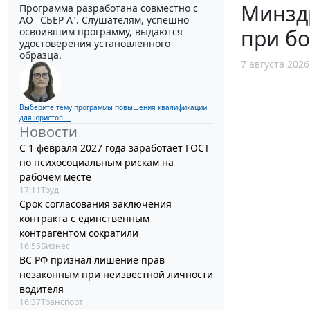
Минзд
Программа разработана совместно с
АО ''СБЕР А". Слушателям, успешно
при б
освоившим программу, выдаются
удостоверения установленного
образца.
7 августа 2026
Выберите тему программы повышения квалификации
для юристов ...
Новости
С 1 февраля 2027 года заработает ГОСТ
по психосоциальным рискам на
рабочем месте
17:11
Труд
Срок согласования заключения
контракта с единственным
контрагентом сократили
16:55
Бизнес
ВС РФ признал лишение прав
незаконным при неизвестной личности
водителя
16:37
Транспорт