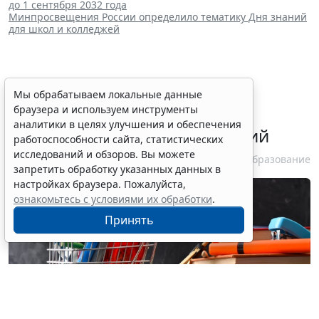
до 1 сентября 2032 года
Минпросвещения России определило тематику Дня знаний
для школ и колледжей
В РФ введут особый порядок
Мы обрабатываем локальные данные
браузера и используем инструменты
закупок товаров для
аналитики в целях улучшения и обеспечения
образовательных организаций
работоспособности сайта, статистических
исследований и обзоров. Вы можете
6 августа 2026 13:41
Образование
запретить обработку указанных данных в
настройках браузера. Пожалуйста,
ознакомьтесь с условиями их обработки
.
Принять