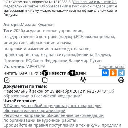
1
С текстом законопроекта № 1310388-8 "
О внесении изменений в
Федеральный закон "Об образовании в Российской Федерации
" и
материалами к нему можно ознакомиться на официальном сайте
Госдумы.
Авторы:
Михаил Куканов
Теги:
2026
,
государственное управление
,
государственный контроль (надзор)
,
ЕГЭ
,
законопроекты
,
инициативы
,
образование и наука
,
поправки и изменения в законодательстве
,
правотворчество
,
текущая ситуация
,
физлица
,
Госдума
,
Президент РФ
,
Совет Федерации
,
Владимир Путин
Источник:
ГАРАНТ.РУ
Перепечатка
Читать ГАРАНТ.РУ в
Новости
и
Дзен
Документы по теме:
Федеральный закон от 29 декабря 2012 г. № 273-ФЗ "
Об
образовании в Российской Федерации
"
Читайте также:
В РФ введут особый порядок закупок товаров для
образовательных организаций
Регионам направили обновленные рекомендации
по организации внеурочной работы
Срок действия правил поступления в техникумы продлили