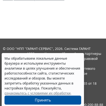
© ООО "НПП "ГАРАНТ-СЕРВИС", 2026. Система ГАРАНТ
выпускается с 1990 года. Компания "Гарант" и ее партнеры
Мы обрабатываем локальные данные
являются участниками Российской ассоциации правовой
браузера и используем инструменты
информации ГАРАНТ.
аналитики в целях улучшения и обеспечения
Портал ГАРАНТ.РУ зарегистрирован в качестве сетевого
работоспособности сайта, статистических
издания Федеральной службой по надзору в сфере
исследований и обзоров. Вы можете
связи,информационных технологий и массовых
запретить обработку указанных данных в
коммуникаций (Роскомнадзором), Эл № ФС77-58365 от 18
настройках браузера. Пожалуйста,
июня 2014 года.
ознакомьтесь с условиями их обработки
.
16+
Принять
Контакты
8-800-200-88-88