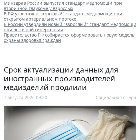
Минздрав России выпустил стандарт медпомощи при
вторичной глаукоме у взрослых
В РФ утвержден "взрослый" стандарт медпомощи при
открытом артериальном протоке
В России утвердили новый "взрослый" стандарт медпомощи
при легочной гипертензии
Правительство РФ собирается сформировать новую модель
охраны здоровья граждан
Срок актуализации данных для
иностранных производителей
медизделий продлили
7 августа 2026 09:30
Социальная сфера