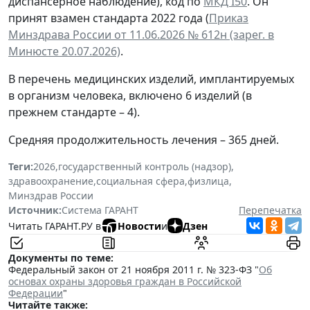
диспансерное наблюдение), код по
МКД I50
. Он
принят взамен стандарта 2022 года (
Приказ
Минздрава России от 11.06.2026 № 612н (зарег. в
Минюсте 20.07.2026)
.
В перечень медицинских изделий, имплантируемых
в организм человека, включено 6 изделий (в
прежнем стандарте – 4).
Средняя продолжительность лечения – 365 дней.
Теги:
2026
,
государственный контроль (надзор)
,
здравоохранение
,
социальная сфера
,
физлица
,
Минздрав России
Источник:
Система ГАРАНТ
Перепечатка
Читать ГАРАНТ.РУ в
Новости
и
Дзен
Документы по теме:
Федеральный закон от 21 ноября 2011 г. № 323-ФЗ "
Об
основах охраны здоровья граждан в Российской
Федерации
"
Читайте также: