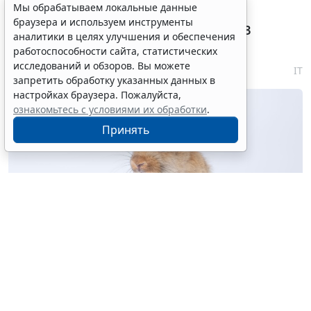
Племенные свидетельства и
Мы обрабатываем локальные данные
браузера и используем инструменты
паспорта решено перевести в
аналитики в целях улучшения и обеспечения
электронный формат
работоспособности сайта, статистических
исследований и обзоров. Вы можете
6 августа 2026 18:16
IT
запретить обработку указанных данных в
настройках браузера. Пожалуйста,
ознакомьтесь с условиями их обработки
.
Принять
© kaew6566 / Фотобанк 123RF.com
Предусмотрен переход на электронные племенные
свидетельства (паспорта) и заключения об