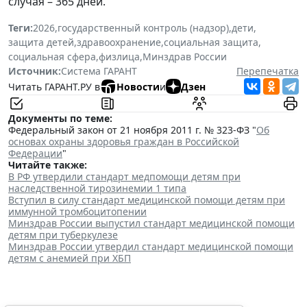
случая – 365 дней.
Теги:
2026
,
государственный контроль (надзор)
,
дети
,
защита детей
,
здравоохранение
,
социальная защита
,
социальная сфера
,
физлица
,
Минздрав России
Источник:
Система ГАРАНТ
Перепечатка
Читать ГАРАНТ.РУ в
Новости
и
Дзен
Документы по теме:
Федеральный закон от 21 ноября 2011 г. № 323-ФЗ "
Об
основах охраны здоровья граждан в Российской
Федерации
"
Читайте также:
В РФ утвердили стандарт медпомощи детям при
наследственной тирозинемии 1 типа
Вступил в силу стандарт медицинской помощи детям при
иммунной тромбоцитопении
Минздрав России выпустил стандарт медицинской помощи
детям при туберкулезе
Минздрав России утвердил стандарт медицинской помощи
детям с анемией при ХБП