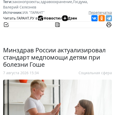
Теги:
законопроекты
,
здравоохранение
,
Госдума
,
Валерий Селезнев
Источник:
ИА "ГАРАНТ"
Перепечатка
Читать ГАРАНТ.РУ в
Новости
и
Дзен
Минздрав России актуализировал
стандарт медпомощи детям при
болезни Гоше
7 августа 2026 15:34
Социальная сфера