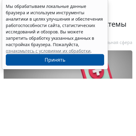
Определены особенности
Мы обрабатываем локальные данные
браузера и используем инструменты
включения частных
аналитики в целях улучшения и обеспечения
медорганизаций в реестр системы
работоспособности сайта, статистических
ОМС
исследований и обзоров. Вы можете
запретить обработку указанных данных в
7 августа 2026 13:19
Социальная сфера
настройках браузера. Пожалуйста,
ознакомьтесь с условиями их обработки
.
Принять
© wellyans / Фотобанк 123RF.com