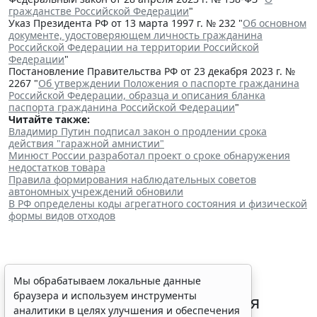
гражданстве Российской Федерации
"
Указ Президента РФ от 13 марта 1997 г. № 232 "
Об основном
документе, удостоверяющем личность гражданина
Российской Федерации на территории Российской
Федерации
"
Постановление Правительства РФ от 23 декабря 2023 г. №
2267 "
Об утверждении Положения о паспорте гражданина
Российской Федерации, образца и описания бланка
паспорта гражданина Российской Федерации
"
Читайте также:
Владимир Путин подписал закон о продлении срока
действия "гаражной амнистии"
Минюст России разработал проект о сроке обнаружения
недостатков товара
Правила формирования наблюдательных советов
автономных учреждений обновили
В РФ определены коды агрегатного состояния и физической
формы видов отходов
В РФ урегулировали вопросы
Мы обрабатываем локальные данные
браузера и используем инструменты
использования с/х земель для
аналитики в целях улучшения и обеспечения