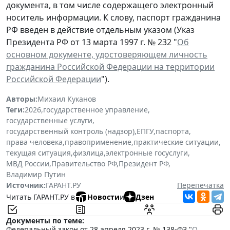
документа, в том числе содержащего электронный
носитель информации. К слову, паспорт гражданина
РФ введен в действие отдельным указом (Указ
Президента РФ от 13 марта 1997 г. № 232 "
Об
основном документе, удостоверяющем личность
гражданина Российской Федерации на территории
Российской Федерации
").
Авторы:
Михаил Куканов
Теги:
2026
,
государственное управление
,
государственные услуги
,
государственный контроль (надзор)
,
ЕПГУ
,
паспорта
,
права человека
,
правоприменение
,
практические ситуации
,
текущая ситуация
,
физлица
,
электронные госуслуги
,
МВД России
,
Правительство РФ
,
Президент РФ
,
Владимир Путин
Источник:
ГАРАНТ.РУ
Перепечатка
Читать ГАРАНТ.РУ в
Новости
и
Дзен
Документы по теме:
Федеральный закон от 28 апреля 2023 г. № 138-ФЗ "
О