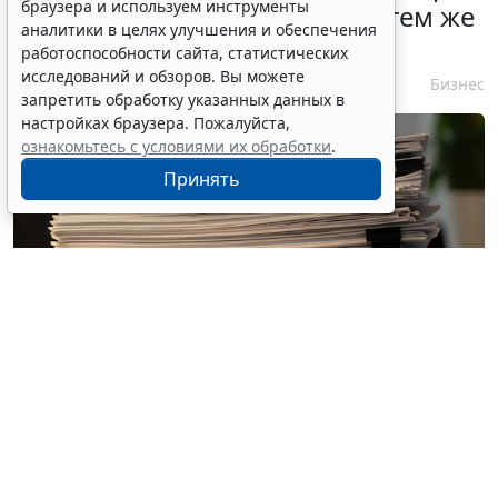
браузера и используем инструменты
можно заключать с одним и тем же
аналитики в целях улучшения и обеспечения
едпоставщиком
работоспособности сайта, статистических
исследований и обзоров. Вы можете
6 августа 2026 12:39
Бизнес
запретить обработку указанных данных в
настройках браузера. Пожалуйста,
ознакомьтесь с условиями их обработки
.
Принять
© eros77 / Фотобанк 123RF.com
С 4 августа соответствующим положением
дополнена
ч. 15 ст. 93 Закона № 44-ФЗ
(
Федеральный
закон от 4 августа 2026 г. № 279-ФЗ
).