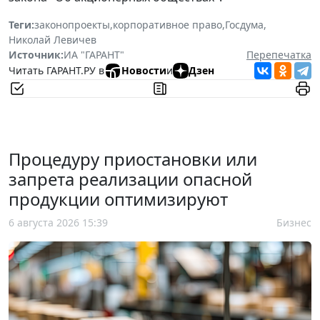
Теги:
законопроекты
,
корпоративное право
,
Госдума
,
Николай Левичев
Источник:
ИА "ГАРАНТ"
Перепечатка
Читать ГАРАНТ.РУ в
Новости
и
Дзен
Процедуру приостановки или
запрета реализации опасной
продукции оптимизируют
6 августа 2026 15:39
Бизнес