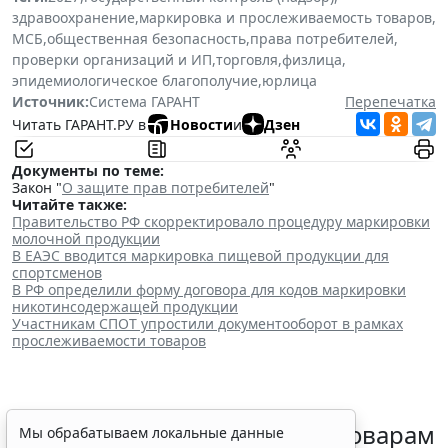
здравоохранение
,
маркировка и прослеживаемость товаров
,
МСБ
,
общественная безопасность
,
права потребителей
,
проверки организаций и ИП
,
торговля
,
физлица
,
эпидемиологическое благополучие
,
юрлица
Источник:
Система ГАРАНТ
Перепечатка
Читать ГАРАНТ.РУ в
Новости
и
Дзен
Документы по теме:
Закон "
О защите прав потребителей
"
Читайте также:
Правительство РФ скорректировало процедуру маркировки
молочной продукции
В ЕАЭС вводится маркировка пищевой продукции для
спортсменов
В РФ определили форму договора для кодов маркировки
никотинсодержащей продукции
Участникам СПОТ упростили документооборот в рамках
прослеживаемости товаров
Контракты по однородным товарам
Мы обрабатываем локальные данные