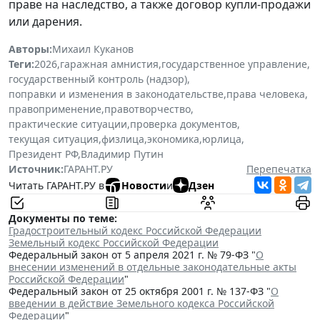
праве на наследство, а также договор купли-продажи
или дарения.
Авторы:
Михаил Куканов
Теги:
2026
,
гаражная амнистия
,
государственное управление
,
государственный контроль (надзор)
,
поправки и изменения в законодательстве
,
права человека
,
правоприменение
,
правотворчество
,
практические ситуации
,
проверка документов
,
текущая ситуация
,
физлица
,
экономика
,
юрлица
,
Президент РФ
,
Владимир Путин
Источник:
ГАРАНТ.РУ
Перепечатка
Читать ГАРАНТ.РУ в
Новости
и
Дзен
Документы по теме:
Градостроительный кодекс Российской Федерации
Земельный кодекс Российской Федерации
Федеральный закон от 5 апреля 2021 г. № 79-ФЗ "
О
внесении изменений в отдельные законодательные акты
Российской Федерации
"
Федеральный закон от 25 октября 2001 г. № 137-ФЗ "
О
введении в действие Земельного кодекса Российской
Федерации
"