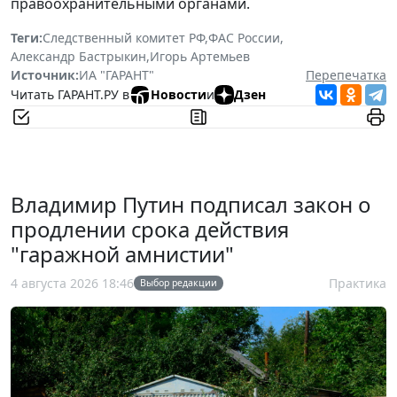
правоохранительными органами.
Теги:
Следственный комитет РФ
,
ФАС России
,
Александр Бастрыкин
,
Игорь Артемьев
Источник:
ИА "ГАРАНТ"
Перепечатка
Читать ГАРАНТ.РУ в
Новости
и
Дзен
Владимир Путин подписал закон о
продлении срока действия
"гаражной амнистии"
4 августа 2026 18:46
Практика
Выбор редакции