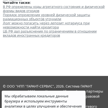
Читайте также:
В РФ определены коды агрегатного состояния и физической
формы видов отходов
Порядок определения уровней физической защиты
радиационных объектов уточнили
Долг можно погасить через депозит нотариуса при
невозможности найти кредитора
ЦБ РФ дал разъяснения по ограничениям в отношении
вкладов иностранных кредиторов
© ООО "НПП "ГАРАНТ-СЕРВИС", 2026. Система ГАРАНТ
выпускается с 1990 года. Компания "Гарант" и ее партнеры
Мы обрабатываем локальные данные
являются участниками Российской ассоциации правовой
браузера и используем инструменты
информации ГАРАНТ.
аналитики в целях улучшения и обеспечения
Портал ГАРАНТ.РУ зарегистрирован в качестве сетевого