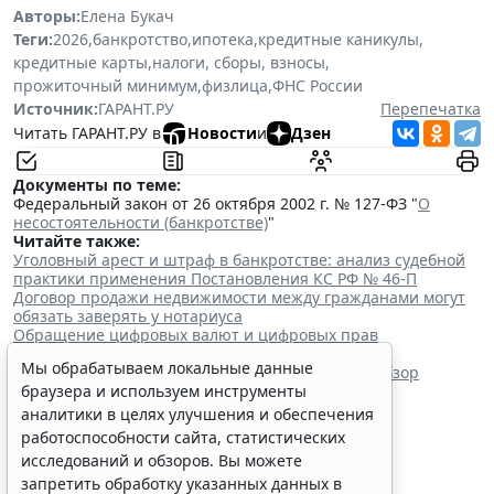
Авторы:
Елена Букач
Теги:
2026
,
банкротство
,
ипотека
,
кредитные каникулы
,
кредитные карты
,
налоги, сборы, взносы
,
прожиточный минимум
,
физлица
,
ФНС России
Источник:
ГАРАНТ.РУ
Перепечатка
Читать ГАРАНТ.РУ в
Новости
и
Дзен
Документы по теме:
Федеральный закон от 26 октября 2002 г. № 127-ФЗ "
О
несостоятельности (банкротстве)
"
Читайте также:
Уголовный арест и штраф в банкротстве: анализ судебной
практики применения Постановления КС РФ № 46-П
Договор продажи недвижимости между гражданами могут
обязать заверять у нотариуса
Обращение цифровых валют и цифровых прав
урегулировали отдельным законом
Мы обрабатываем локальные данные
Президиум ВС РФ утвердил второй в этом году обзор
судебной практики
браузера и используем инструменты
аналитики в целях улучшения и обеспечения
работоспособности сайта, статистических
исследований и обзоров. Вы можете
запретить обработку указанных данных в