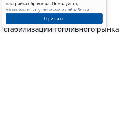
настройках браузера. Пожалуйста,
ознакомьтесь с условиями их обработки
.
Глава государства утвердил
Принять
поправки в НК РФ для
стабилизации топливного рынка
5 августа 2026 16:54
Налоги и бухучет
© shela051201 / Фотобанк 123RF.com