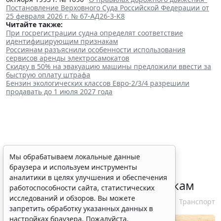
Постановление Верховного Суда Российской Федерации от
25 февраля 2026 г. № 67-АД26-3-К8
Читайте также:
При госрегистрации судна определят соответствие
идентифицирующим признакам
Россиянам разъяснили особенности использования
сервисов аренды электросамокатов
Скидку в 50% на эвакуацию машины предложили ввести за
быструю оплату штрафа
Бензин экологических классов Евро-2/3/4 разрешили
продавать до 1 июля 2027 года
При госрегистрации судна
Мы обрабатываем локальные данные
браузера и используем инструменты
определят соответствие
аналитики в целях улучшения и обеспечения
идентифицирующим признакам
работоспособности сайта, статистических
исследований и обзоров. Вы можете
7 августа 2026 12:34
Транспорт
запретить обработку указанных данных в
настройках браузера. Пожалуйста,