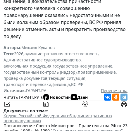
значение, а доказательства причастности
конкретного человека к совершению
правонарушения оказались недостаточными и не
были должным образом проверены, ВС РФ принял
решение отменить акты и прекратить производство
по делу.
Авторы:
Михаил Куканов
Теги:
2026
,
административная ответственность
,
Административное судопроизводство
,
алкогольная продукция
,
государственное управление
,
государственный контроль (надзор)
,
правоприменение
,
проверка документов
,
текущая ситуация
,
транспорт и перевозки
,
физлица
,
ВС РФ
Источник:
ГАРАНТ.РУ
Перепечатка
Читать ГАРАНТ.РУ в
Новости
и
Дзен
Документы по теме:
Кодекс Российской Федерации об административных
правонарушениях
Постановление Совета Министров – Правительства РФ от 23
октября 1993 г. № 1090 "
О правилах дорожного движения"