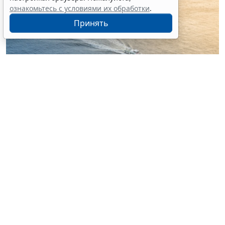
ознакомьтесь с условиями их обработки
.
Принять
© nonchanon / Фотобанк 123RF.com
Российские организации, уполномоченные на
классификацию и освидетельствование судов, будут
издавать правила и выдавать удостоверения об
определении вместимости судна упрощенным
способом, удостоверение о соответствии тары для
перевозки груза морем, включая контейнеры,
требованиям международных договоров. Уточнен
перечень судовых документов (
Федеральный закон