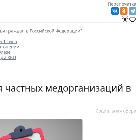
Перепечатка
вья граждан в Российской Федерации
"
и 1 типа
итопении
улезе
при ХБП
 частных медорганизаций в
Социальная сфера