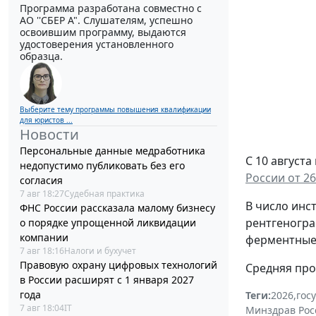
Программа разработана совместно с
АО ''СБЕР А". Слушателям, успешно
освоившим программу, выдаются
удостоверения установленного
образца.
Выберите тему программы повышения квалификации
для юристов ...
Новости
Персональные данные медработника
С 10 август
недопустимо публиковать без его
России от 26
согласия
7 авг 18:27
Судебная практика
В число инс
ФНС России рассказала малому бизнесу
рентгеногра
о порядке упрощенной ликвидации
компании
ферментные 
7 авг 18:16
Налоги и бухучет
Правовую охрану цифровых технологий
Средняя про
в России расширят с 1 января 2027
года
Теги:
2026
,
гос
7 авг 18:04
IT
Минздрав Рос