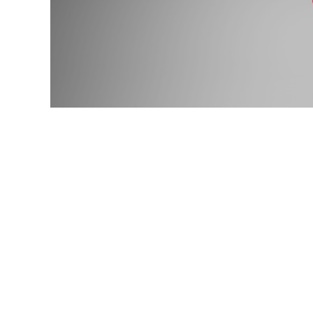
© wellyans / Фотобанк 12
порядок включения частных медорганизаций в реестр о
включения в реестр такая медорганизация должна до 1 с
) в ТФОМС того региона, где она намерена осуществлять
орядке, которые установлены
Правилами
ОМС для муниц
 закон от 4 августа 2026 г. № 329-ФЗ
).