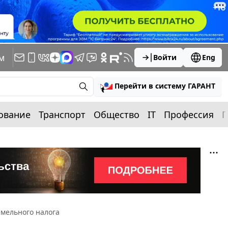
м
Войти
Eng
Перейти в систему ГАРАНТ
ование
Транспорт
Общество
IT
Профессия
П
емельного налога