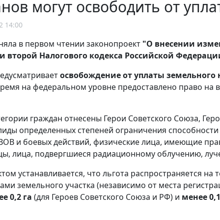
нов могут освободить от упла
2 14:00
няла в первом чтении законопроект
"О внесении измен
ти второй Налогового кодекса Российской Федераци
редусматривает
освобождение от уплаты земельного 
ремя на федеральном уровне предоставлено право на в
тегории граждан отнесены Герои Советского Союза, Гер
лиды определенных степеней ограничения способности к
ВОВ и боевых действий, физические лица, имеющие пр
ы, лица, подвергшиеся радиационному облучению, луче
том устанавливается, что льгота распространяется на 
ами земельного участка (независимо от места регистр
е 0,2 га
(для Героев Советского Союза и РФ) и
менее 0,1