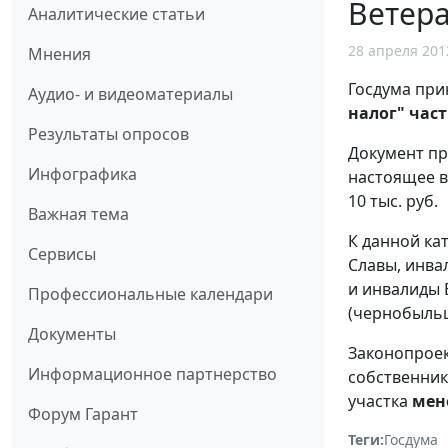
Ветера
Аналитические статьи
28 апреля 201
Мнения
Госдума при
Аудио- и видеоматериалы
налог" час
Результаты опросов
Документ п
Инфографика
настоящее в
10 тыс. руб.
Важная тема
К данной ка
Сервисы
Славы, инва
и инвалиды 
Профессиональные календари
(чернобыльц
Документы
Законопроек
Информационное партнерство
собственник
участка
мене
Форум Гарант
Теги:
Госдума