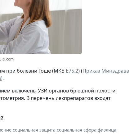
23RF.com
ям при болезни Гоше (МКБ
Е75.2
) (
Приказ Минздрава
)
.
ением включены УЗИ органов брюшной полости,
итометрия. В перечень лекпрепаратов входят
й.
нение
,
социальная защита
,
социальная сфера
,
физлица
,