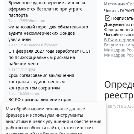
Временное удостоверение личности
Источник:
Си
оформляется бесплатно при утрате
Читать ГАРАНТ
паспорта
Подписать
7 авг 17:55
Общество
Документы п
Финансовый порог для обязательного
Федеральный з
аудита некоммерческих фондов
Читайте такж
увеличили
В РФ утверди
Вступил в си
7 авг 17:36
Налоги и бухучет
Минздрав Рос
С 1 февраля 2027 года заработает ГОСТ
Минздрав Рос
по психосоциальным рискам на
рабочем месте
7 авг 17:11
Труд
Срок согласования заключения
Опред
контракта с единственным
контрагентом сократили
реест
7 авг 16:55
Бизнес
ВС РФ признал лишение прав
незаконным при неизвестной личности
7 августа 2026
Мы обрабатываем локальные данные
водителя
браузера и используем инструменты
7 авг 16:37
Транспорт
аналитики в целях улучшения и обеспечения
В РФ урегулировали вопросы
работоспособности сайта, статистических
использования с/х земель для
исследований и обзоров. Вы можете