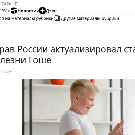
 "ГАРАНТ"
.РУ в
Новости
и
Дзен
ся на материалы рубрики
Другие материалы рубрики
рав России актуализировал с
олезни Гоше
 15:34