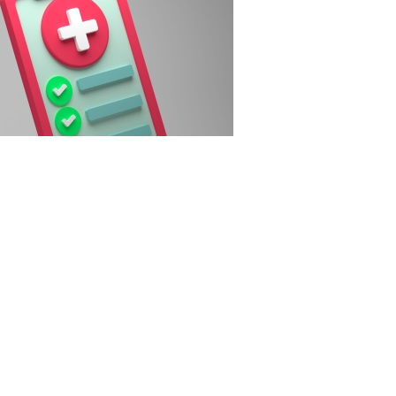
3RF.com
рганизаций системы ОМС (для работы в системе в 2027
ентября 2026 года направить уведомление (о включении
 деятельность в сфере ОМС. Уведомление подается по
ипальных и госучреждений здравоохранения