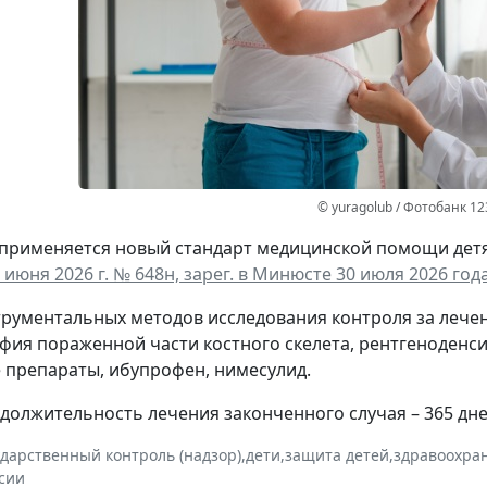
© yuragolub / Фотобанк 1
а применяется новый стандарт медицинской помощи дет
 июня 2026 г. № 648н, зарег. в Минюсте 30 июля 2026 года
трументальных методов исследования контроля за леч
фия пораженной части костного скелета, рентгеноденс
препараты, ибупрофен, нимесулид.
должительность лечения законченного случая – 365 дне
ударственный контроль (надзор)
,
дети
,
защита детей
,
здравоохра
сии