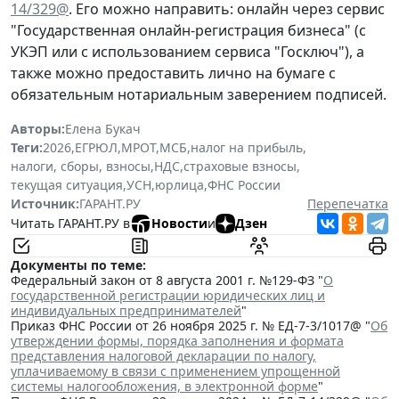
14/329@
. Его можно направить: онлайн через сервис
"Государственная онлайн-регистрация бизнеса" (с
УКЭП или с использованием сервиса "Госключ"), а
также можно предоставить лично на бумаге с
обязательным нотариальным заверением подписей.
Авторы:
Елена Букач
Теги:
2026
,
ЕГРЮЛ
,
МРОТ
,
МСБ
,
налог на прибыль
,
налоги, сборы, взносы
,
НДС
,
страховые взносы
,
текущая ситуация
,
УСН
,
юрлица
,
ФНС России
Источник:
ГАРАНТ.РУ
Перепечатка
Читать ГАРАНТ.РУ в
Новости
и
Дзен
Документы по теме:
Федеральный закон от 8 августа 2001 г. №129-ФЗ "
О
государственной регистрации юридических лиц и
индивидуальных предпринимателей
"
Приказ ФНС России от 26 ноября 2025 г. № ЕД-7-3/1017@ "
Об
утверждении формы, порядка заполнения и формата
представления налоговой декларации по налогу,
уплачиваемому в связи с применением упрощенной
системы налогообложения, в электронной форме
"