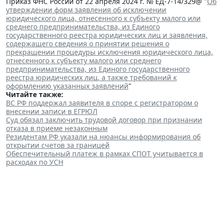
Приказ ФНС России от 22 апреля 2024 г. № ЕД-7-14/329@ "
Об
утверждении форм заявления об исключении
юридического лица, отнесенного к субъекту малого или
среднего предпринимательства, из Единого
государственного реестра юридических лиц и заявления,
содержащего сведения о принятии решения о
прекращении процедуры исключения юридического лица,
отнесенного к субъекту малого или среднего
предпринимательства, из Единого государственного
реестра юридических лиц, а также требований к
оформлению указанных заявлений
"
Читайте также:
ВС РФ поддержал заявителя в споре с регистратором о
внесении записи в ЕГРЮЛ
Суд обязал заключить трудовой договор при признании
отказа в приеме незаконным
Резидентам РФ указали на нюансы информирования об
открытии счетов за границей
Обеспечительный платеж в рамках СПОТ учитывается в
расходах по УСН