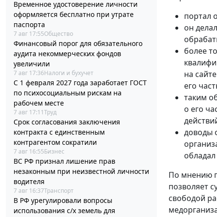
Временное удостоверение личности
оформляется бесплатно при утрате
портал 
паспорта
он дела
7 авг 17:55
Общество
обрабат
Финансовый порог для обязательного
более т
аудита некоммерческих фондов
квалифи
увеличили
на сайт
7 авг 17:36
Налоги и бухучет
С 1 февраля 2027 года заработает ГОСТ
его час
по психосоциальным рискам на
таким о
рабочем месте
о его ча
7 авг 17:11
Труд
действи
Срок согласования заключения
доводы 
контракта с единственным
контрагентом сократили
организ
7 авг 16:55
Бизнес
обладал
ВС РФ признал лишение прав
незаконным при неизвестной личности
По мнению п
водителя
позволяет с
7 авг 16:37
Транспорт
свободой ра
В РФ урегулировали вопросы
медорганиза
использования с/х земель для