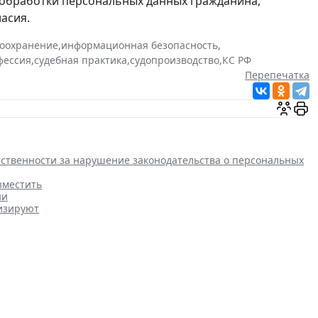
 обработки персональных данных гражданина,
асия.
оохранение
,
информационная безопасность
,
фессия
,
судебная практика
,
судопроизводство
,
КС РФ
Перепечатка
етственности за нарушение законодательства о персональных
зместить
ни
изируют
есу о порядке упрощенной