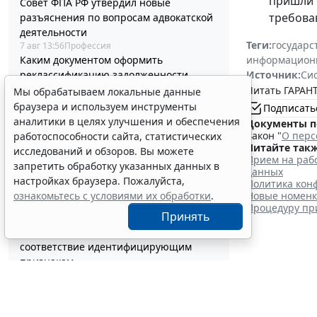
пришли 
Совет ФПА РФ утвердил новые
требовав
разъяснения по вопросам адвокатской
деятельности
Теги:
государс
7 авг 13:56
Профессия
информацион
Каким документом оформить
Источник:
Си
реклассификацию задолженности
подотчетного лица
Читать ГАРАНТ
Мы обрабатываем локальные данные
7 авг 13:37
Бюджетный учет
браузера и используем инструменты
Подписать
Определены особенности включения
аналитики в целях улучшения и обеспечения
Документы п
частных медорганизаций в реестр
Закон "
О перс
работоспособности сайта, статистических
системы ОМС
Читайте такж
исследований и обзоров. Вы можете
Прием на рабо
7 авг 13:19
Социальная сфера
запретить обработку указанных данных в
данных
Спецрежим НПД вправе применять
настройках браузера. Пожалуйста,
Политика конф
несовершеннолетние в возрасте от 14
Новые номенкл
ознакомьтесь с условиями их обработки
.
до 18 лет
Процедуру пр
Принять
7 авг 12:58
Налоги и бухучет
При госрегистрации судна определят
соответствие идентифицирующим
признакам
ФНС Ро
7 авг 12:34
Транспорт
В Госдуме предложили заменить ЕГЭ
ликви
аттестацией в форме государственного