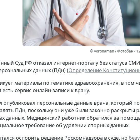
© voronaman / Фотобанк 1
нный Суд РФ отказал интернет-порталу без статуса СМ
ерсональных данных (ПДн) (
Определение Конституционно
икует материалы по тематике здравоохранения, в том ч
 есть сервис онлайн-записи к врачу.
л опубликовал персональные данные врача, который потр
далять ПДн, поскольку они уже были законно раскрыты р
х данных. Медицинский работник обратился за помощь
циальное требование об удалении спорных данных.
тался оспорить решение Роскомнадзора в суде, но
без