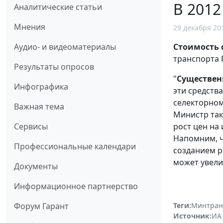
В 2012
Аналитические статьи
Мнения
29 декабря 20
Стоимость 
Аудио- и видеоматериалы
транспорта 
Результаты опросов
"
Существен
Инфографика
эти средств
селекторно
Важная тема
Министр та
рост цен на
Сервисы
Напомним, ч
Профессиональные календари
созданием р
может увелич
Документы
Информационное партнерство
Теги:
Минтран
Форум Гарант
Источник:
ИА