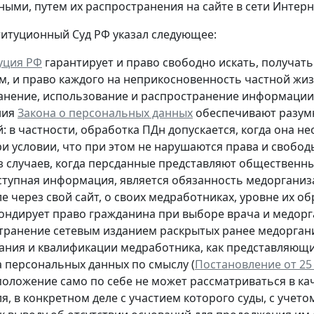
пными
, путем их распространения на сайте в сети Интер
титуционный Суд РФ указал следующее:
уция РФ
гарантирует и право свободно искать, получа
м, и право каждого на неприкосновенность частной жиз
ранение, использование и распространение информации о
ния
Закона о персональных данных
обеспечивают разумн
й: в частности, обработка ПДн допускается, когда она
ри условии, что при этом не нарушаются права и свобо
з случаев, когда персданные представляют общественны
тупная информация, является обязанность медорганиз
е через свой сайт, о своих медработниках, уровне их 
ондирует право гражданина при выборе врача и медор
транение сетевым изданием раскрытых ранее медоргани
ания и квалификации медработника, как представляющи
а персональных данных по смыслу (
Постановление от 25 
положение само по себе не может рассматриваться в к
я, в конкретном деле с участием которого суды, с учето