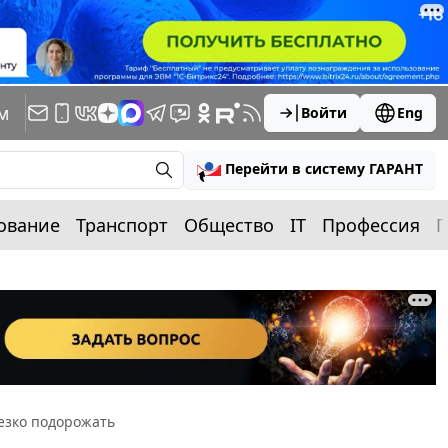
м
Войти
Eng
Перейти в систему ГАРАНТ
ование
Транспорт
Общество
IT
Профессия
П
резко подорожать