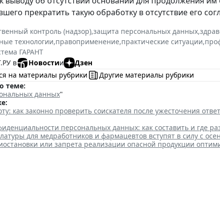
к выводу об отсутствии оснований для продолжения им
шего прекратить такую обработку в отсутствие его согл
твенный контроль (надзор)
,
защита персональных данных
,
здрав
ные технологии
,
правоприменение
,
практические ситуации
,
про
стема ГАРАНТ
.РУ в
Новости
и
Дзен
ся на материалы рубрики
Другие материалы рубрики
о теме:
ональных данных
"
е:
ту: как законно проверить соискателя после ужесточения отв
иденциальности персональных данных: как составить и где ра
атуры для медработников и фармацевтов вступят в силу с осе
иостановки или запрета реализации опасной продукции оптим
ссии рассказала малому бизн
дации компании