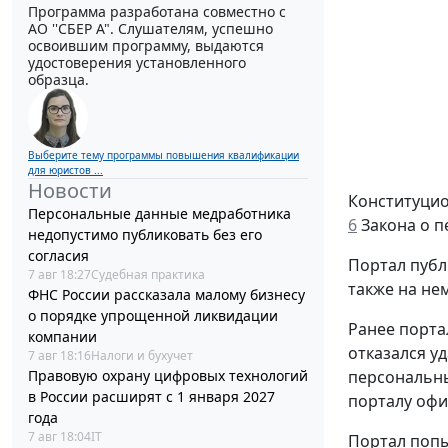
Программа разработана совместно с
АО ''СБЕР А". Слушателям, успешно
освоившим программу, выдаются
удостоверения установленного
образца.
Выберите тему программы повышения квалификации
для юристов ...
Новости
Конституцио
Персональные данные медработника
6
Закона о п
недопустимо публиковать без его
согласия
Портал публ
7 авг 18:27
Судебная практика
также на нем
ФНС России рассказала малому бизнесу
о порядке упрощенной ликвидации
Ранее порта
компании
отказался у
7 авг 18:16
Налоги и бухучет
персональны
Правовую охрану цифровых технологий
в России расширят с 1 января 2027
порталу офи
года
7 авг 18:04
IT
Портал попы