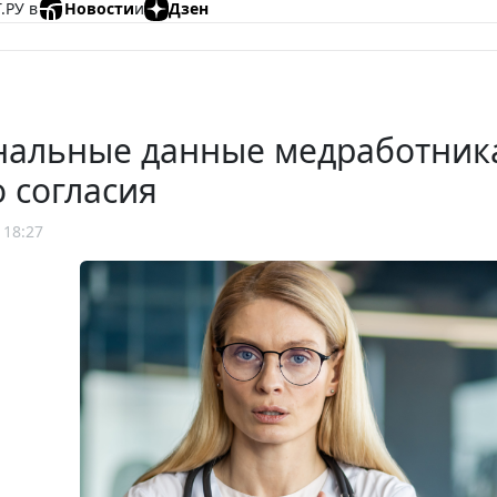
.РУ в
Новости
и
Дзен
нальные данные медработника
о согласия
 18:27