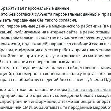
обрабатывал персональные данные,
л это без согласия субъекта персональных данных и при
ывать персданные без такого согласия,
ого, персональные данные медицинского работника (в ча
кация), публикуемые на интернет-сайте, а равно отзыв
е пользователями, в качестве исходного положения дол
тной жизни, подлежащей, наравне со свободой слова и 
бразом, информация о местах работы врача (наименован
стной жизни, при этом, как усматривается из материало
й в отношении его персональных данных.
о том, что сведения размещались в общественно значи
ацией, правомерно отклонены, поскольку портал, не яв
 права на обработку сведений без согласия субъекта ПД
ортала, такое истолкование норм
Закона о персональн
уду произвольно оценивать соблюдение баланса между
спространения информации, а также запрещать опера
циями или СМИ, обрабатывать те персданные медрабо