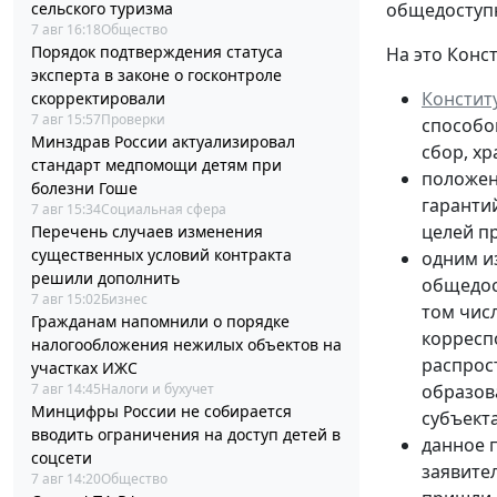
общедосту
сельского туризма
7 авг 16:18
Общество
Порядок подтверждения статуса
На это Конс
эксперта в законе о госконтроле
Констит
скорректировали
7 авг 15:57
Проверки
способо
Минздрав России актуализировал
сбор, х
стандарт медпомощи детям при
положе
болезни Гоше
гаранти
7 авг 15:34
Социальная сфера
целей п
Перечень случаев изменения
существенных условий контракта
одним и
решили дополнить
общедос
7 авг 15:02
Бизнес
том числ
Гражданам напомнили о порядке
корресп
налогообложения нежилых объектов на
распрос
участках ИЖС
образов
7 авг 14:45
Налоги и бухучет
Минцифры России не собирается
субъект
вводить ограничения на доступ детей в
данное 
соцсети
заявител
7 авг 14:20
Общество