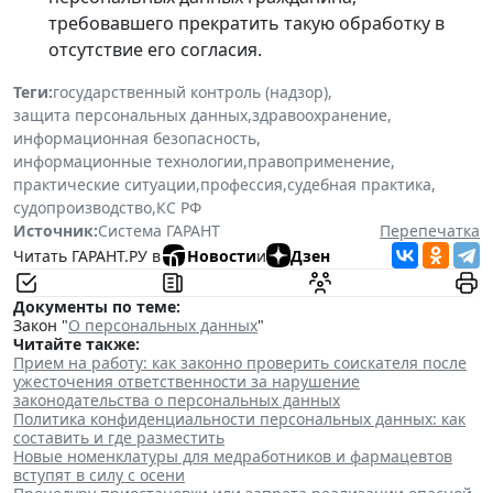
требовавшего прекратить такую обработку в
отсутствие его согласия.
Теги:
государственный контроль (надзор)
,
защита персональных данных
,
здравоохранение
,
информационная безопасность
,
информационные технологии
,
правоприменение
,
практические ситуации
,
профессия
,
судебная практика
,
судопроизводство
,
КС РФ
Источник:
Система ГАРАНТ
Перепечатка
Читать ГАРАНТ.РУ в
Новости
и
Дзен
Документы по теме:
Закон "
О персональных данных
"
Читайте также:
Прием на работу: как законно проверить соискателя после
ужесточения ответственности за нарушение
законодательства о персональных данных
Политика конфиденциальности персональных данных: как
составить и где разместить
Новые номенклатуры для медработников и фармацевтов
вступят в силу с осени