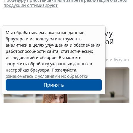
Процедуру приостановки или запрета реализации опасной
продукции оптимизируют
ФНС России рассказала малому
Мы обрабатываем локальные данные
браузера и используем инструменты
бизнесу о порядке упрощенной
аналитики в целях улучшения и обеспечения
ликвидации компании
работоспособности сайта, статистических
исследований и обзоров. Вы можете
7 августа 2026 18:16
Налоги и бухучет
запретить обработку указанных данных в
настройках браузера. Пожалуйста,
ознакомьтесь с условиями их обработки
.
Принять