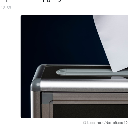
 18:35
© kupparock / Фотобанк 1