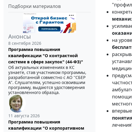
"профила
Подборки материалов
конкрет
механи
усилива
оказан
Анонсы
на уров
8 сентября 2026
беспла
Программа повышения
раскрыв
квалификации "О контрактной
устанав
системе в сфере закупок" (44-ФЗ)"
Об актуальных изменениях в КС
медицин
узнаете, став участником программы,
предусм
разработанной совместно с АО ''СБЕР
частнос
А". Слушателям, успешно освоившим
программу, выдаются удостоверения
амбулат
установленного образца.
помощи 
местног
впервые
11 августа 2026
поняти
Программа повышения
лечения
квалификации "О корпоративном