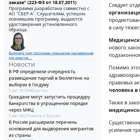
заказе" (223-ФЗ от 18.07.2011)
Следует отд
Программа разработана совместно с
организац
АО ''СБЕР А". Слушателям, успешно
освоившим программу, выдаются
продиктова
удостоверения установленного
в силу тяже
образца.
Медицински
нового зако
Выберите тему программы повышения квалификации
подзаконном
для юристов ...
Новости
Помимо этог
В РФ определили очередность
здравоохран
размещения партий в бюллетене на
правовых ак
выборах в Госдуму
человека в
5 авг 18:35
Общество
Граждане могут запустить процедуру
Также в зак
банкротства в упрощенном порядке
медицинско
через МФЦ
5 авг 18:27
Налоги и бухучет
В России расширили перечень
Существенны
оснований для выдворения мигрантов
усиления тр
из страны