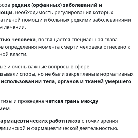
росов
редких (орфанных) заболеваний и
омощи
, необходимость регулирования которых
ативной помощи и больных редкими заболеваниями
м лечении.
тью человека
, посвящается специальная глава
ов определения момента смерти человека отнесено к
ой власти.
ые и очень важные вопросы в сфере
зывали споры, но не были закреплены в нормативных
 использовании тела, органов и тканей умершего
ртизы и проведена
четкая грань между
нием
.
фармацевтических работников
с точки зрения
едицинской и фармацевтической деятельностью.