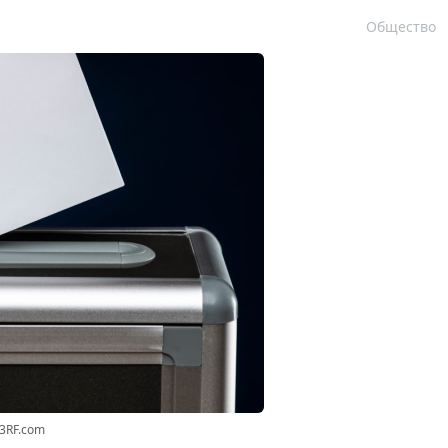
Общество
23RF.com