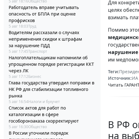
5 авг 18:16
Общество
Для конкрет
Работодатель вправе учитывать
целях обесп
опасность от БПЛА при оценке
взимать пла
профрисков
5 авг 18:03
Труд
Помимо этог
Водителям рассказали о случаях
медицинск
неприменения скидки к штрафам
государстве
за нарушение ПДД
5 авг 17:45
Транспорт
нарушение 
Налогоплательщикам напомнили об
им медпомо
упрощенном порядке регистрации ККТ
через ЛК
Теги:
Президе
5 авг 17:12
Бизнес
Источник:
ИА
Глава государства утвердил поправки в
Читать ГАРАНТ
НК РФ для стабилизации топливного
рынка
5 авг 16:54
Налоги и бухучет
Список актов для работ по
каталогизации в сфере
гособоронзаказа скорректируют
В РФ 
5 авг 16:30
Общество
на выб
В России уточнили порядок