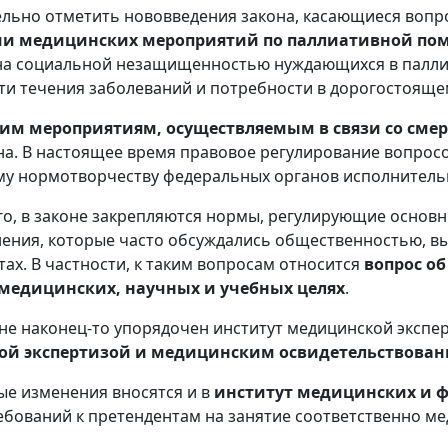
ельно отметить нововведения закона, касающиеся воп
ии медицинских мероприятий по паллиативной п
на социальной незащищенностью нуждающихся в палли
сти течения заболеваний и потребности в дорогостояще
м мероприятиям, осуществляемым в связи со смер
на. В настоящее время правовое регулирование вопрос
у нормотворчеству федеральных органов исполнительн
о, в законе закрепляются нормы, регулирующие основн
ения, которые часто обсуждались общественностью, вы
тах. В частности, к таким вопросам относится
вопрос об
 медицинских, научных и учебных целях
.
оне наконец-то упорядочен институт медицинской экспе
й экспертизой и медицинским освидетельствова
е изменения вносятся и в
институт медицинских и 
ебований к претендентам на занятие соответственно м