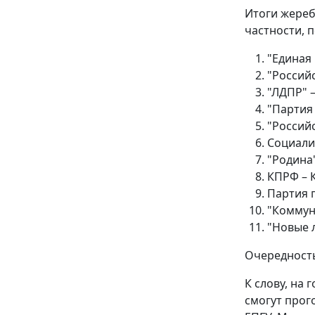
Итоги жереб
частности, 
"Единая 
"Россий
"ЛДПР" 
"Партия
"Российс
Социали
"Родина"
КПРФ – 
Партия 
"Коммун
"Новые 
Очередность
К слову, на 
смогут прог