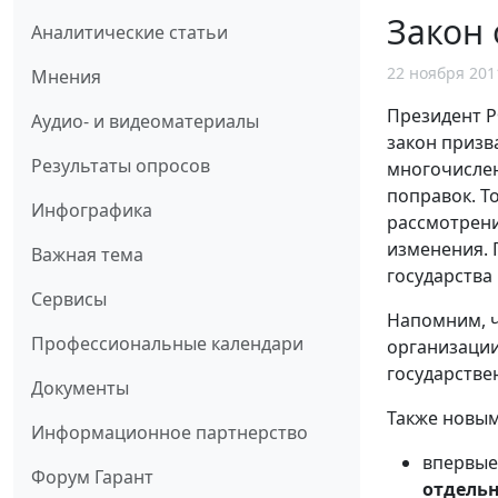
Закон 
Аналитические статьи
22 ноября 201
Мнения
Президент 
Аудио- и видеоматериалы
закон призв
Результаты опросов
многочислен
поправок. Т
Инфографика
рассмотрени
изменения. 
Важная тема
государства 
Сервисы
Напомним, ч
Профессиональные календари
организации
государстве
Документы
Также новым
Информационное партнерство
впервые
Форум Гарант
отдель