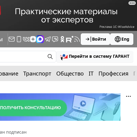
м
Войти
Eng
Перейти в систему ГАРАНТ
ование
Транспорт
Общество
IT
Профессия
П
дан подписан