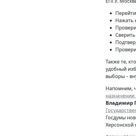
ЕПГУ. Москв
Перейти
Нажать 
Провери
Сверить
Подтвер
Провери
Также те, к
удобный изб
выборы – вн
Напомним, ч
назначении 
Владимир 
Государстве
Госдумы нов
Херсонской 