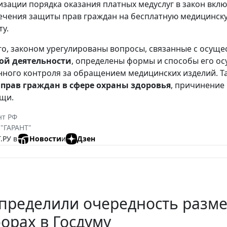
изации порядка оказания платных медуслуг в закон вкл
ечения защиты прав граждан на бесплатную медицинску
ту.
о, законом урегулированы вопросы, связанные с осущ
ой деятельности
, определены формы и способы его ос
нного контроля за обращением медицинских изделий. Т
прав граждан в сфере охраны здоровья
, причинение
щи.
нт РФ
 "ГАРАНТ"
.РУ в
Новости
и
Дзен
определили очередность разм
орах в Госдуму