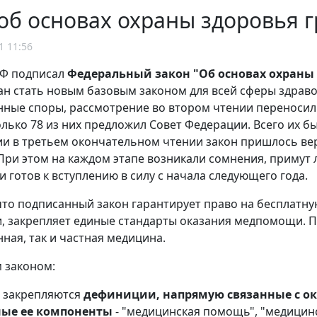
об основах охраны здоровья 
1 11:56
РФ подписал
Федеральный закон "Об основах охраны
ан стать новым базовым законом для всей сферы здрав
ные споры, рассмотрение во втором чтении переносили
олько 78 из них предложил Совет Федерации. Всего их бы
и в третьем окончательном чтении закон пришлось верн
При этом на каждом этапе возникали сомнения, примут 
и готов к вступлению в силу с начала следующего года.
то подписанный закон гарантирует право на бесплатн
, закрепляет единые стандарты оказания медпомощи. Пр
нная, так и частная медицина.
 законом:
 закрепляются
дефиниции, напрямую связанные с 
ные ее компоненты
- "медицинская помощь", "медицинс