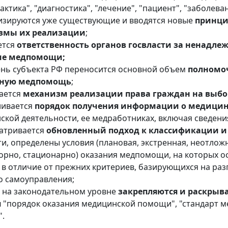
ктика", "диагностика", "лечение", "пациент", "заболеван
изируются уже существующие и вводятся новые
принци
змы их реализации
;
ется
ответственность органов госвласти за ненадле
ие медпомощи;
ень субъекта РФ переносится основной объем
полномоч
тную медпомощь
;
ается
механизм реализации права граждан на выбо
ливается
порядок получения информации о медици
ской деятельности, ее медработниках, включая сведени
атривается
обновленный подход к классификации 
ти, определены условия (плановая, экстренная, неотлож
орно, стационарно) оказания медпомощи, на которых о
в отличие от прежних критериев, базирующихся на раз
о самоуправления;
 на законодательном уровне
закрепляются и раскрыв
я
"порядок оказания медицинской помощи", "стандарт 
".