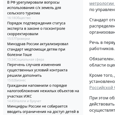
В РФ урегулировали вопросы
метрологии о
использования с/х земель для
по управлен
сельского туризма
16:18
Общество
Стандарт от
Порядок подтверждения статуса
распределен
эксперта в законе о госконтроле
организованн
скорректировали
15:57
Проверки
Речь в перв
Минздрав России актуализировал
работников.
стандарт медпомощи детям при
болезни Гоше
Обязателен 
15:34
Социальная сфера
области оце
Перечень случаев изменения
существенных условий контракта
Кроме того,
решили дополнить
15:02
Бизнес
установлено
Гражданам напомнили о порядке
Российской
налогообложения нежилых объектов на
участках ИЖС
При этом об
14:45
Налоги и бухучет
действовать
Минцифры России не собирается
осуществлят
вводить ограничения на доступ детей в