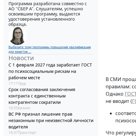
Программа разработана совместно с
АО ''СБЕР А". Слушателям, успешно
освоившим программу, выдаются
удостоверения установленного
образца.
Выберите тему программы повышения квалификации
для юристов ...
Новости
С 1 февраля 2027 года заработает ГОСТ
по психосоциальным рискам на
рабочем месте
В СМИ прошл
17:11
Труд
правилам: с
Срок согласования заключения
Однако
ГОСТ
контракта с единственным
не вводит (
Г
контрагентом сократили
16:55
Бизнес
соответ
ВС РФ признал лишение прав
психосо
незаконным при неизвестной личности
водителя
Что регулиру
16:37
Транспорт