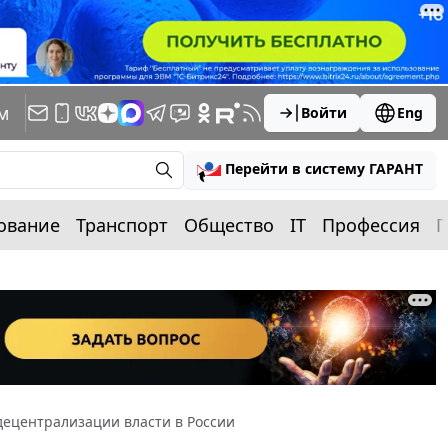
м
Войти
Eng
Перейти в систему ГАРАНТ
ование
Транспорт
Общество
IT
Профессия
П
ецентрализации власти в России