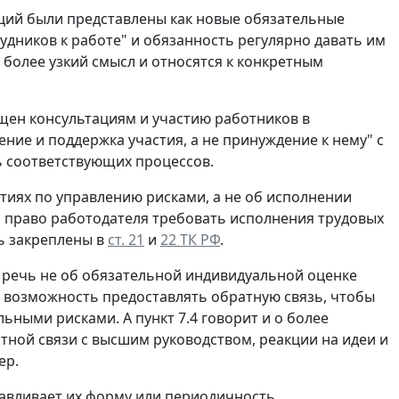
ций были представлены как новые обязательные
удников к работе" и обязанность регулярно давать им
более узкий смысл и относятся к конкретным
щен консультациям и участию работников в
ние и поддержка участия, а не принуждение к нему" с
ь соответствующих процессов.
ятиях по управлению рисками, а не об исполнении
 а право работодателя требовать исполнения трудовых
ь закреплены в
ст. 21
и
22 ТК РФ
.
о речь не об обязательной индивидуальной оценке
м возможность предоставлять обратную связь, чтобы
ными рисками. А пункт 7.4 говорит и о более
ой связи с высшим руководством, реакции на идеи и
ер.
навливает их форму или периодичность.