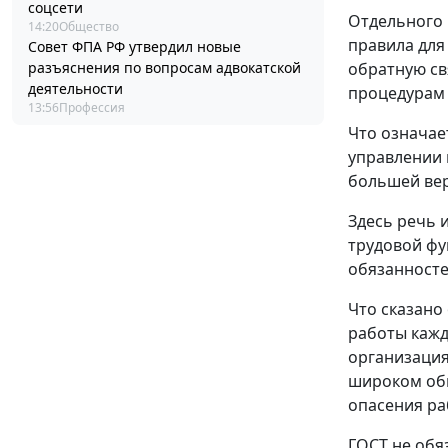
соцсети
Отдельного 
14:20
Общество
правила для
Совет ФПА РФ утвердил новые
обратную св
разъяснения по вопросам адвокатской
деятельности
процедурам
13:56
Профессия
Что означае
управлении 
большей вер
Здесь речь 
трудовой фу
обязанносте
Что сказано
работы кажд
организация
широком обм
опасения ра
ГОСТ не обя