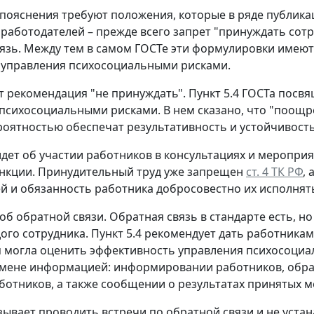
пояснения требуют положения, которые в ряде публика
 работодателей – прежде всего запрет "принуждать сотр
язь. Между тем в самом ГОСТе эти формулировки имеют 
 управления психосоциальными рисками.
т рекомендация "не принуждать".
Пункт 5.4 ГОСТа посвя
психосоциальными рисками. В нем сказано, что "поощре
оятностью обеспечат результативность и устойчивост
идет об участии работников в консультациях и меропри
нкции. Принудительный труд уже запрещен
ст. 4 ТК РФ
,
й и обязанность работника добросовестно их исполнят
 об обратной связи.
Обратная связь в стандарте есть, н
ого сотрудника. Пункт 5.4 рекомендует дать работника
 могла оценить эффективность управления психосоциаль
ене информацией: информировании работников, обратн
ботников, а также сообщении о результатах принятых м
зывает проводить встречи по обратной связи и не уста