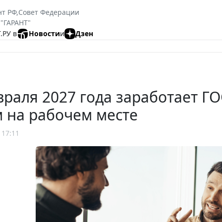
нт РФ
,
Совет Федерации
 "ГАРАНТ"
.РУ в
Новости
и
Дзен
враля 2027 года заработает 
 на рабочем месте
 17:11