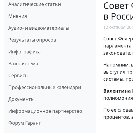
Совет
Аналитические статьи
в Росс
Мнения
12 октября 20
Аудио- и видеоматериалы
Совет Феде
Результаты опросов
парламента
Инфографика
законодател
Важная тема
Напомним, в
выступил п
Сервисы
системы, п
Профессиональные календари
Валентина
полномочия 
Документы
По ее словам
Информационное партнерство
процентов, 
Форум Гарант