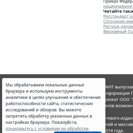
Приказ Федера
национальног
Читайте такж
Росстандарт р
Сотрудник име
Роструд напо
Верховный Суд
Мы обрабатываем локальные данные
© ООО "НПП "ГАРАНТ-СЕРВИС", 2026. Система ГАРАНТ выпускае
браузера и используем инструменты
участниками Российской ассоциации правовой информации Г
аналитики в целях улучшения и обеспечения
Все права на материалы сайта ГАРАНТ.РУ принадлежат ООО "
работоспособности сайта, статистических
Полное или частичное воспроизведение материалов возможн
исследований и обзоров. Вы можете
Правила использования портала.
запретить обработку указанных данных в
Портал ГАРАНТ.РУ зарегистрирован в качестве сетевого изда
настройках браузера. Пожалуйста,
надзору в сфере связи,информационных технологий и массо
ознакомьтесь с условиями их обработки
.
(Роскомнадзором), Эл № ФС77-58365 от 18 июня 2014 года.