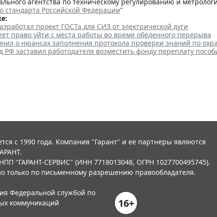
льного агентства по техническому регулированию и метрологии 
о стандарта Российской Федерации
"
е:
азработал проект ГОСТа для СИЗ от электрической дуги
ет право уйти с места работы во время обеденного перерыва
мнил о нюансах заполнения протокола проверки знаний по охр
 РФ заставил работодателя возместить фонду переплату пособ
тся с 1990 года. Компания "Гарант" и ее партнеры являются
АРАНТ.
НПП "ГАРАНТ-СЕРВИС" (ИНН 7718013048, ОГРН 1027700495745).
о только по письменному разрешению правообладателя.
ния Федеральной службой по
16+
вых коммуникаций