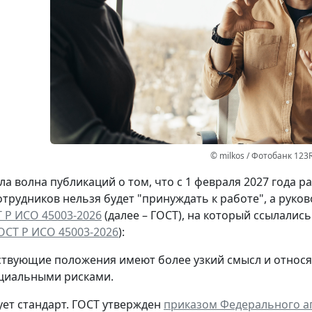
© milkos / Фотобанк 123
а волна публикаций о том, что с 1 февраля 2027 года 
отрудников нельзя будет "принуждать к работе", а руко
 Р ИСО 45003-2026
(далее – ГОСТ), на который ссылалис
ОСТ Р ИСО 45003-2026
):
ствующие положения имеют более узкий смысл и относя
циальными рисками.
ет стандарт.
ГОСТ утвержден
приказом Федерального аг