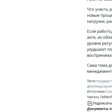
Что учесть 
новые проце
нагрузки, р
Если работо
акте, их об
уровне регу
ухудшают по
воспринимат
Сама тема д
менеджменту
Теги:
государс
физлица
,
юрл
Источник:
Си
Читать ГАРАНТ
Подписать
Документы п