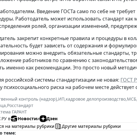
работодателям.
Введение ГОСТа само по себе не требуе
дуры. Работодатель может использовать стандарт как м
аспределения ролей, организации изменений, предупреж
датель закрепит конкретные правила и процедуры в к
язательность будет зависеть от содержания и формулиро
лирования можно внедрить обязательные стандарты, тр
ложение работников по сравнению с законодательством
ь именно как рекомендации. Это просто новый методич
ля российской системы стандартизации не новая:
ГОСТ Р
 психосоциального риска на рабочем месте действует с 
твенный контроль (надзор)
,
ИП
,
кадровое делопроизводство
,
МСБ
ица
,
Росстандарт
стема ГАРАНТ
.РУ в
Новости
и
Дзен
ся на материалы рубрики
Другие материалы рубрики
о теме: