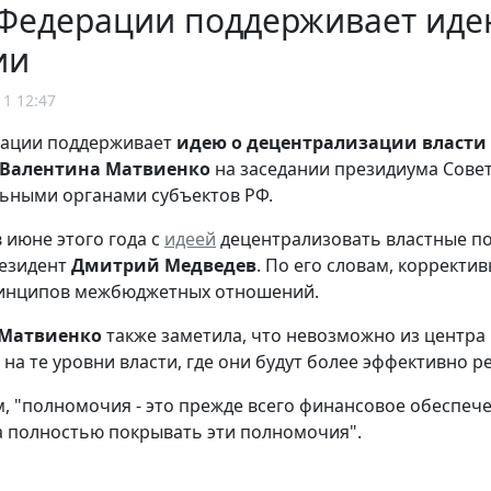
 Федерации поддерживает иде
ии
11 12:47
рации поддерживает
идею о децентрализации власти 
Валентина Матвиенко
на заседании президиума Сове
ьными органами субъектов РФ.
 июне этого года с
идеей
децентрализовать властные по
резидент
Дмитрий Медведев
. По его словам, корректи
ринципов межбюджетных отношений.
 Матвиенко
также заметила, что невозможно из центра
на те уровни власти, где они будут более эффективно р
, "полномочия - это прежде всего финансовое обеспечени
а полностью покрывать эти полномочия".