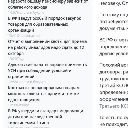
неработающему пенсионеру зависит от
человеку. О
облагаемого дохода
14:07
Налоги и бухучет
Поэтому еще
В РФ введут особый порядок закупок
потребуются
товаров для образовательных
документы. 
организаций
13:41
Образование
ВС РФ ответ
Отчет о выполнении квоты для приема
определение
на работу инвалидов надо сдать до 12
другие услов
октября
13:20
Труд
Адвокатские палаты вправе применять
Похожий воп
УСН при соблюдении условий и
договора, р
ограничений
трудовую кн
12:58
Налоги и бухучет
Третий КСОЮ
Контракты по однородным товарам
определенно
можно заключать с одним и тем же
оформления,
едпоставщиком
12:39
Бизнес
Третьего КС
В РФ утвердили стандарт медпомощи
детям при наследственной
То есть по с
тирозинемии 1 типа
не подходит