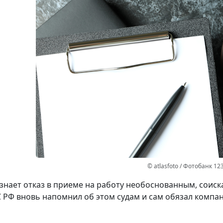
© atlasfoto / Фотобанк 12
изнает отказ в приеме на работу необоснованным, соис
С РФ вновь напомнил об этом судам и сам обязал компа