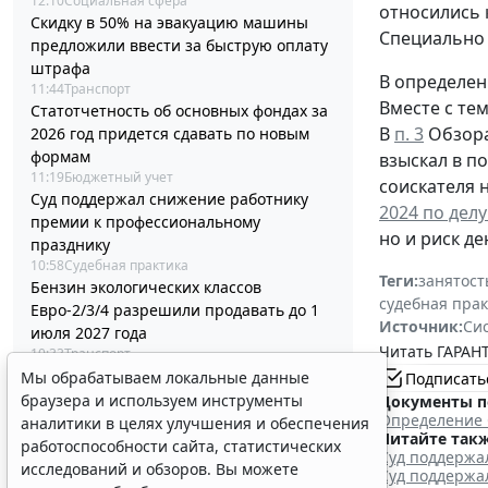
12:10
Социальная сфера
относились 
Скидку в 50% на эвакуацию машины
Специально 
предложили ввести за быструю оплату
штрафа
В определен
11:44
Транспорт
Вместе с те
Статотчетность об основных фондах за
В
п. 3
Обзора
2026 год придется сдавать по новым
формам
взыскал в п
11:19
Бюджетный учет
соискателя 
Суд поддержал снижение работнику
2024 по делу
премии к профессиональному
но и риск д
празднику
10:58
Судебная практика
Теги:
занятост
Бензин экологических классов
судебная пра
Евро-2/3/4 разрешили продавать до 1
Источник:
Си
июля 2027 года
Читать ГАРАНТ
10:33
Транспорт
Минстрой России разъяснил порядок
Мы обрабатываем локальные данные
Подписать
корректировки проектной
браузера и используем инструменты
Документы п
Определение С
документации и сметы
аналитики в целях улучшения и обеспечения
Читайте такж
10:04
Бизнес
работоспособности сайта, статистических
Суд поддержа
Вступил в силу стандарт медицинской
исследований и обзоров. Вы можете
Суд поддержа
помощи детям при иммунной