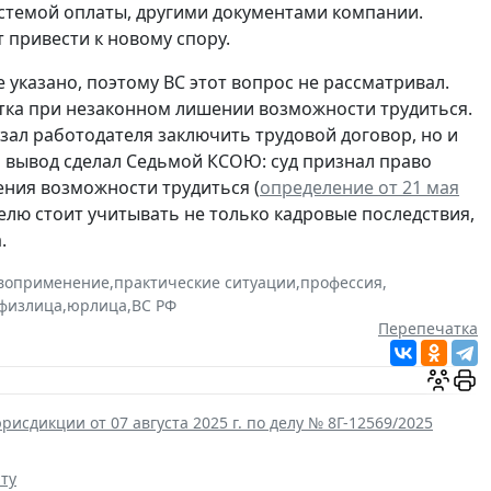
стемой оплаты, другими документами компании.
привести к новому спору.
указано, поэтому ВС этот вопрос не рассматривал.
ка при незаконном лишении возможности трудиться.
язал работодателя заключить трудовой договор, но и
й вывод сделал Седьмой КСОЮ: суд признал право
ения возможности трудиться (
определение от 21 мая
елю стоит учитывать не только кадровые последствия,
.
воприменение
,
практические ситуации
,
профессия
,
физлица
,
юрлица
,
ВС РФ
Перепечатка
сдикции от 07 августа 2025 г. по делу № 8Г-12569/2025
ту