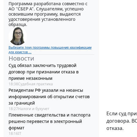
Программа разработана совместно с
АО ''СБЕР А". Слушателям, успешно
освоившим программу, выдаются
удостоверения установленного
образца.
Выберите тему программы повышения квалификации
для юристов ...
Новости
Суд обязал заключить трудовой
договор при признании отказа в
приеме незаконным
18:38
Судебная практика
Резидентам РФ указали на нюансы
информирования об открытии счетов
за границей
18:27
Налоги и бухучет
Если суд пр
Племенные свидетельства и паспорта
договора. В
решено перевести в электронный
формат
отказа.
18:16
IT