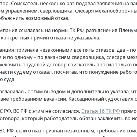
пор.
Соискатель несколько раз подавал заявления на ва
 управлением, сверловщика, слесаря механосборочных 
бъяснить возможный отказ.
омпания ссылалась на нормы ТК РФ, разъяснения Плену
 конкретных причин отказа не указывала.
анция признала незаконными все пять отказов: два – п
 и по одному – по вакансиям сверловщика, слесаря мех
ключить трудовой договор соискатель просил только по
 части суд ему отказал, посчитав, что понуждение рабо
 суда.
огласилась с этим выводом и дополнительно указала, ч
твие требованиям вакансии. Кассационный суд оставил 
С РФ.
ВС РФ с этим не согласился.
Статья 16 ТК РФ
прямо 
оговора, который работодатель обязан заключить во и
ВС РФ, если отказ признан незаконным, требование сои