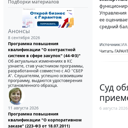
Подборки материалов
функциониро
Управления 
ее оценивае
средний бал
Анонсы
8 сентября 2026
Программа повышения
Источник:
ИА
квалификации "О контрактной
Читать ГАРАНТ
системе в сфере закупок" (44-ФЗ)"
Об актуальных изменениях в КС
узнаете, став участником программы,
разработанной совместно с АО ''СБЕР
А". Слушателям, успешно освоившим
программу, выдаются удостоверения
Суд об
установленного образца.
прием
11 августа 2026
6 августа 2026
Программа повышения
квалификации "О корпоративном
заказе" (223-ФЗ от 18.07.2011)