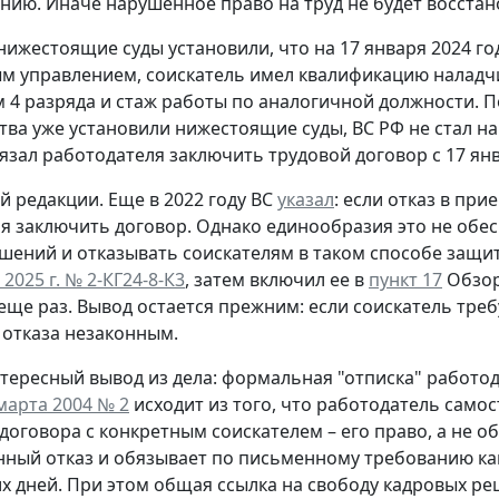
нию. Иначе нарушенное право на труд не будет восстан
 нижестоящие суды установили, что на 17 января 2024 го
 управлением, соискатель имел квалификацию наладч
 4 разряда и стаж работы по аналогичной должности. 
тва уже установили нижестоящие суды, ВС РФ не стал н
язал работодателя заключить трудовой договор с 17 янв
й редакции.
Еще в 2022 году ВС
указал
: если отказ в пр
я заключить договор. Однако единообразия это не обес
шений и отказывать соискателям в таком способе защи
 2025 г. № 2-КГ24-8-К3
, затем включил ее в
пункт 17
Обзора
еще раз. Вывод остается прежним: если соискатель треб
отказа незаконным.
тересный вывод из дела: формальная "отписка" работо
марта 2004 № 2
исходит из того, что работодатель само
договора с конкретным соискателем – его право, а не о
ный отказ и обязывает по письменному требованию ка
х дней. При этом общая ссылка на свободу кадровых ре