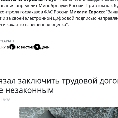
вания определит Минобрнауки России. При этом как бу
контроля госзаказов ФАС России
Михаил Евраев
: "Зая
т и за своей электронной цифровой подписью направляе
л и какая-то взвешенная оценка".
 "ГАРАНТ"
.РУ в
Новости
и
Дзен
язал заключить трудовой дого
е незаконным
 18:38