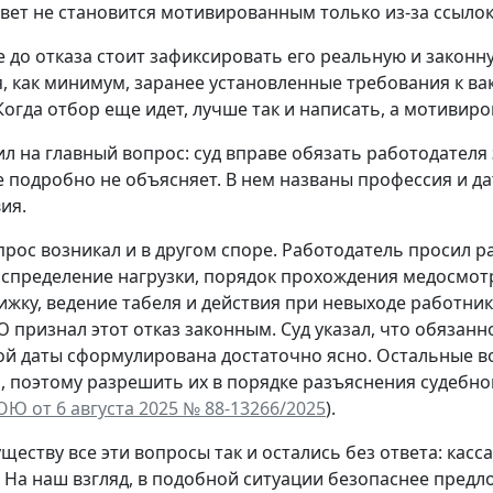
твет не становится мотивированным только из-за ссылок
 до отказа стоит зафиксировать его реальную и законну
, как минимум, заранее установленные требования к в
Когда отбор еще идет, лучше так и написать, а мотиви
ил на главный вопрос: суд вправе обязать работодателя
 подробно не объясняет. В нем названы профессия и дат
ия.
рос возникал и в другом споре. Работодатель просил р
аспределение нагрузки, порядок прохождения медосмотр
ижку, ведение табеля и действия при невыходе работник
 признал этот отказ законным. Суд указал, что обязан
й даты сформулирована достаточно ясно. Остальные в
 поэтому разрешить их в порядке разъяснения судебно
ОЮ от 6 августа 2025 № 88-13266/2025
).
уществу все эти вопросы так и остались без ответа: кас
. На наш взгляд, в подобной ситуации безопаснее пред