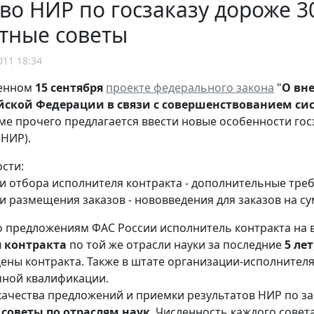
во НИР по госзаказу дороже 3
тные советы
011 18:34
ленном
15 сентября
проект
е
федерального закона
"
О вн
йской Федерации в связи с совершенствованием си
оме прочего предлагается ввести новые особенности го
(НИР).
ости:
ии отбора исполнителя контракта - дополнительные треб
и размещения заказов - нововведения для заказов на су
но предложениям ФАС России исполнитель контракта н
 контракта
по той же отрасли науки за последние
5 лет
ены контракта. Также в штате организации-исполнител
чной квалификации.
качества предложений и приемки результатов НИР по за
 советы по отраслям наук
. Численность каждого совет