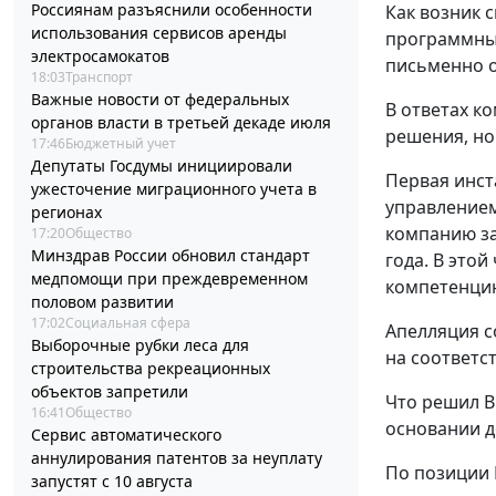
Россиянам разъяснили особенности
Как возник с
использования сервисов аренды
программным
электросамокатов
письменно о
18:03
Транспорт
Важные новости от федеральных
В ответах к
органов власти в третьей декаде июля
решения, но
17:46
Бюджетный учет
Депутаты Госдумы инициировали
Первая инст
ужесточение миграционного учета в
управлением
регионах
компанию за
17:20
Общество
Минздрав России обновил стандарт
года. В этой
медпомощи при преждевременном
компетенцию
половом развитии
17:02
Социальная сфера
Апелляция с
Выборочные рубки леса для
на соответс
строительства рекреационных
объектов запретили
Что решил В
16:41
Общество
основании д
Сервис автоматического
аннулирования патентов за неуплату
По позиции 
запустят с 10 августа