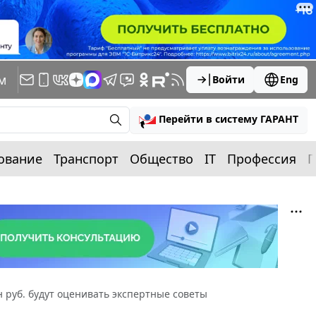
м
Войти
Eng
Перейти в систему ГАРАНТ
ование
Транспорт
Общество
IT
Профессия
П
н руб. будут оценивать экспертные советы