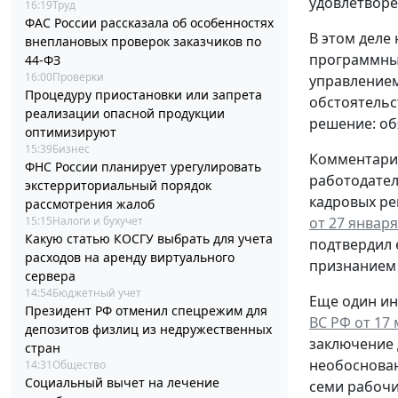
удовлетворе
16:19
Труд
ФАС России рассказала об особенностях
В этом деле
внеплановых проверок заказчиков по
программным
44-ФЗ
16:00
Проверки
управлением
Процедуру приостановки или запрета
обстоятельс
реализации опасной продукции
решение: об
оптимизируют
15:39
Бизнес
Комментари
ФНС России планирует урегулировать
работодател
экстерриториальный порядок
кадровых ре
рассмотрения жалоб
15:15
Налоги и бухучет
от 27 января
Какую статью КОСГУ выбрать для учета
подтвердил 
расходов на аренду виртуального
признанием 
сервера
14:54
Бюджетный учет
Еще один ин
Президент РФ отменил спецрежим для
ВС РФ от 17 
депозитов физлиц из недружественных
заключение 
стран
необоснован
14:31
Общество
Социальный вычет на лечение
семи рабочи