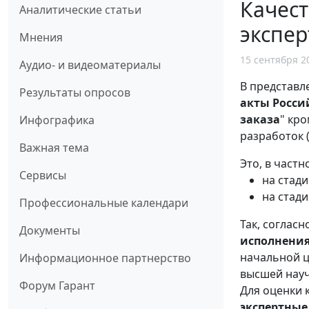
Качест
Аналитические статьи
экспер
Мнения
15 сентября 2
Аудио- и видеоматериалы
В представ
Результаты опросов
акты Росси
заказа
" кр
Инфографика
разработок 
Важная тема
Это, в частн
Сервисы
на стад
на стади
Профессиональные календари
Так, соглас
Документы
исполнения
начальной ц
Информационное партнерство
высшей нау
Форум Гарант
Для оценки 
экспертные