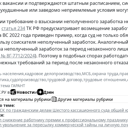
к вакансии и подтверждаются штатным расписанием, си
ухудшенные или заведомо неприемлемые условия могут 
ии требование о взыскании неполученного заработка не 
м
статья 234
ТК РФ предусматривает возмещение заработ
 ВС 2022 года приведен пример, когда суд не только об
ользу соискателя неполученный заработок. Аналогичны
на неполученный заработок за период незаконного лиш
 № 8Г-7712/2024
). Поэтому в подобных спорах работодат
енежных требований за период после незаконного отказа
ь населения
,
кадровое делопроизводство
,
МСБ
,
охрана труда
,
пра
ктика
,
судопроизводство
,
трудовой договор
,
трудовые отношения
,
стема ГАРАНТ
.РУ в
Новости
и
Дзен
ся на материалы рубрики
Другие материалы рубрики
о теме:
К по гражданским делам Шестого кассационного суда общей юри
е:
л снижение работнику премии к профессиональному празднику
л увольнение за пересылку коммерческой тайны на личную поч