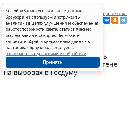
Мы обрабатываем локальные данные
Источник:
ИА "ГАРАНТ"
Перепечатка
браузера и используем инструменты
Читать ГАРАНТ.РУ в
Новости
и
Дзен
аналитики в целях улучшения и обеспечения
работоспособности сайта, статистических
исследований и обзоров. Вы можете
запретить обработку указанных данных в
настройках браузера. Пожалуйста,
ознакомьтесь с условиями их обработки
.
В РФ определили очередность
Принять
размещения партий в бюллетене
на выборах в Госдуму
5 августа 2026 18:35
Общество