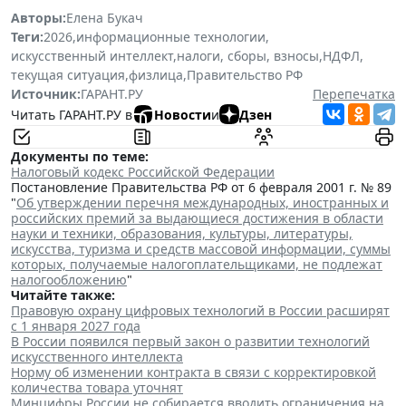
Авторы:
Елена Букач
Теги:
2026
,
информационные технологии
,
искусственный интеллект
,
налоги, сборы, взносы
,
НДФЛ
,
текущая ситуация
,
физлица
,
Правительство РФ
Источник:
ГАРАНТ.РУ
Перепечатка
Читать ГАРАНТ.РУ в
Новости
и
Дзен
Документы по теме:
Налоговый кодекс Российской Федерации
Постановление Правительства РФ от 6 февраля 2001 г. № 89
"
Об утверждении перечня международных, иностранных и
российских премий за выдающиеся достижения в области
науки и техники, образования, культуры, литературы,
искусства, туризма и средств массовой информации, суммы
которых, получаемые налогоплательщиками, не подлежат
налогообложению
"
Читайте также:
Правовую охрану цифровых технологий в России расширят
с 1 января 2027 года
В России появился первый закон о развитии технологий
искусственного интеллекта
Норму об изменении контракта в связи с корректировкой
количества товара уточнят
Минцифры России не собирается вводить ограничения на