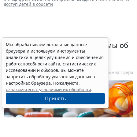
доступ детей в соцсети
Кабмин скорректировал нормы об
Мы обрабатываем локальные данные
браузера и используем инструменты
ограничении закупок
аналитики в целях улучшения и обеспечения
лекарственных препаратов
работоспособности сайта, статистических
исследований и обзоров. Вы можете
10 августа 2026 14:50
Социальная сфера
запретить обработку указанных данных в
настройках браузера. Пожалуйста,
ознакомьтесь с условиями их обработки
.
Принять