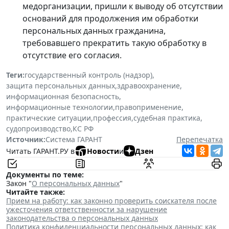
медорганизации, пришли к выводу об отсутствии
оснований для продолжения им обработки
персональных данных гражданина,
требовавшего прекратить такую обработку в
отсутствие его согласия.
Теги:
государственный контроль (надзор)
,
защита персональных данных
,
здравоохранение
,
информационная безопасность
,
информационные технологии
,
правоприменение
,
практические ситуации
,
профессия
,
судебная практика
,
судопроизводство
,
КС РФ
Источник:
Система ГАРАНТ
Перепечатка
Читать ГАРАНТ.РУ в
Новости
и
Дзен
Документы по теме:
Закон "
О персональных данных
"
Читайте также:
Прием на работу: как законно проверить соискателя после
ужесточения ответственности за нарушение
законодательства о персональных данных
Политика конфиденциальности персональных данных: как