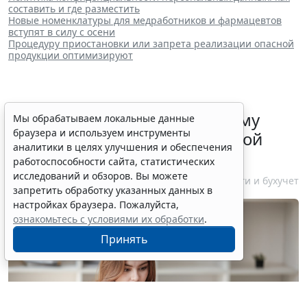
составить и где разместить
Новые номенклатуры для медработников и фармацевтов
вступят в силу с осени
Процедуру приостановки или запрета реализации опасной
продукции оптимизируют
ФНС России рассказала малому
Мы обрабатываем локальные данные
браузера и используем инструменты
бизнесу о порядке упрощенной
аналитики в целях улучшения и обеспечения
ликвидации компании
работоспособности сайта, статистических
исследований и обзоров. Вы можете
7 августа 2026 18:16
Налоги и бухучет
запретить обработку указанных данных в
настройках браузера. Пожалуйста,
ознакомьтесь с условиями их обработки
.
Принять